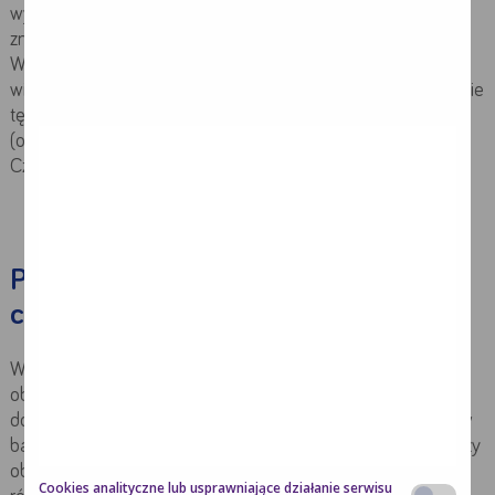
wykonywać regularnie oznaczenia eGFR, szczególnie jeśli
znajdujemy się w grupie ryzyka przewlekłej choroby nerek.
Większe ryzyko zachorowania mają osoby znajdujące się w
wieku podeszłym, chorujące na cukrzycę typu 2, nadciśnienie
tętnicze, otyłość oraz te z dodatnim wywiadem rodzinnym
(obecne choroby nerek i sercowo-naczyniowe w rodzinie).
Częściej chorują również mężczyźni.
Postępujące objawy przewlekłej
choroby nerek
W pierwszym stadium choroba może nie dawać żadnych
objawów. Objawy zależą też istotnie od przyczyny, która
doprowadziła do przewlekłej niewydolności nerek. Często w
badaniach stwierdza się białkomocz, niekiedy krwiomocz czy
obrzęki oraz wysokie ciśnienie krwi. Może pojawiać się
Cookies analityczne lub usprawniające działanie serwisu