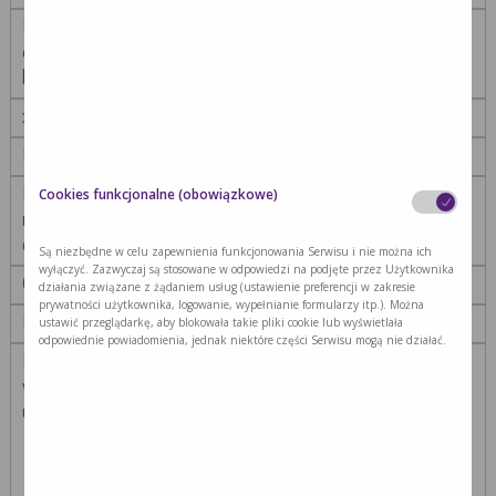
Uszkodzenie nerek z prawidłowym lub podwyższonym
eGFR (może być obecna albuminuria, białkomocz,
krwiomocz)
>90
II
Przewlekła niewydolność nerek wczesna/ utajona
Cookies funkcjonalne (obowiązkowe)
niewydolność nerek – uszkodzenie nerek z łagodnym
obniżeniem eGFR
Są niezbędne w celu zapewnienia funkcjonowania Serwisu i nie można ich
wyłączyć. Zazwyczaj są stosowane w odpowiedzi na podjęte przez Użytkownika
60-89
działania związane z żądaniem usług (ustawienie preferencji w zakresie
prywatności użytkownika, logowanie, wypełnianie formularzy itp.). Można
III
ustawić przeglądarkę, aby blokowała takie pliki cookie lub wyświetlała
odpowiednie powiadomienia, jednak niektóre części Serwisu mogą nie działać.
Przewlekła niewydolność nerek umiarkowana/ jawna
wyrównana niewydolność nerek – uszkodzenie nerek z
umiarkowanym obniżeniem eGFR