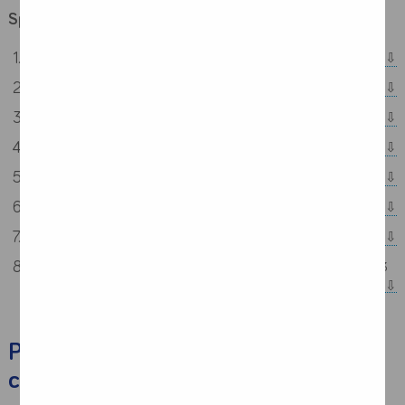
Spis treści:
Przewlekła niewydolność nerek - czym jest?
Przewlekła choroba nerek – diagnostyka i czynniki ryzyka
Postępujące objawy przewlekłej choroby nerek
Przewlekła choroba nerek a stan odżywienia organizmu
Leczenie przewlekłej choroby nerek i rola diety
Ocena stanu odżywienia pacjentów
Dieta w przewlekłej chorobie nerek - najważniejsze wytyczne
Dieta w przewlekłej chorobie nerek – praktyczne wskazówki w 3
krokach
Przewlekła niewydolność nerek -
czym jest?