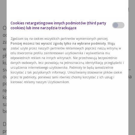
Wybieraj i przygotowuj żywność z mniejszą ilością
soli i sodu
Cookies retargetingowe innych podmiotów (third party
cookies) lub inne narzędzia trackujące
Ograniczenie spożycia soli jest konieczne dla utrzymania
odpowiedniego ciśnienia krwi. Codzienna dieta powinna
Zgadzam się na cookies wszystkich partnerów wymienionych poniżej.
zawierać mniej niż 2300 miligramów sodu dziennie ze
Poniżej możesz też wyrazić zgodę tylko na wybrane podmioty.
Mogą
zostać użyte przez naszych partnerów reklamowych poprzez naszą witrynę w
wszystkich źródeł (czyli ok 5 g soli – to tyle ile w 1 małej
celu stworzenia profilu zainteresowań użytkownika i wyświetlania mu
płaskiej łyżeczce, pochodzące zarówno z dosalania jak i z
odpowiednich reklam na innych witrynach. Nie przechowują bezpośrednio
kupowanych produktów spożywczych i potraw), dlatego
danych osobowych, lecz pozwalają na jednoznaczną identyfikację przeglądarki i
urządzenia internetowego użytkownika. Podmioty te będą samodzielnie
swoje menu należy opierać o produkty nisko przetworzone –
korzystać z tak pozyskanych informacji. Umożliwiamy stosowanie plików cookie
owoce, warzywa, rośliny strączkowe. Należy unikać dosalania
przez te podmioty, ponieważ sami również chcemy korzystać z ich usług i
kierować reklamy naszym Użytkownikom.
potraw oraz spożywania gotowych dań, również w
restauracjach, w których nie mamy możliwości
kontrolowania spożytej soli. Warto przygotowywać posiłki
samodzielnie w domu doprawiając je ziołami i przyprawami
bez soli/ sodu.
Dodatkowo należy sprawdzać zawartość soli na etykiecie
produktu w tabeli wartości odżywczej (warto porównywać