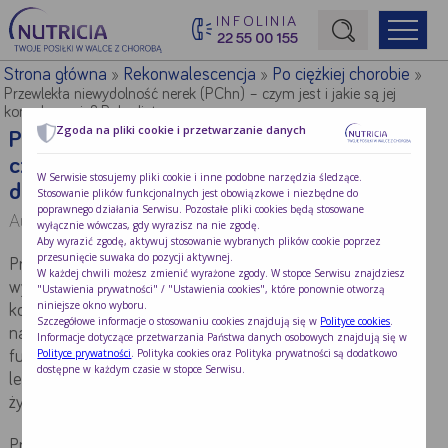
INFOLINIA
22 55 00 155
Początek treści głównej
Strona główna
Rekonwalescencja
Po ciężkiej chorobie
»
»
»
Przewlekła niewydolność nerek (PChn) – czym jest i jakie są jej
konsekwencje? Rola diety
Zgoda na pliki cookie i przetwarzanie danych
Przewlekła niewydolność nerek (PChn) –
czym jest i jakie są jej konsekwencje? Rola
W Serwisie stosujemy pliki cookie i inne podobne narzędzia śledzące.
diety
Stosowanie plików funkcjonalnych jest obowiązkowe i niezbędne do
poprawnego działania Serwisu. Pozostałe pliki cookies będą stosowane
Autor:
Klaudia Wiśniewska
wyłącznie wówczas, gdy wyrazisz na nie zgodę.
Aby wyrazić zgodę, aktywuj stosowanie wybranych plików cookie poprzez
przesunięcie suwaka do pozycji aktywnej.
Przewlekła choroba nerek jest dosyć powszechnie
W każdej chwili możesz zmienić wyrażone zgody. W stopce Serwisu znajdziesz
występującą chorobą, która prowadzi do poważnych
"Ustawienia prywatności" / "Ustawienia cookies", które ponownie otworzą
niniejsze okno wyboru.
konsekwencji związanych z pogorszeniem funkcji nerek, a
Szczegółowe informacje o stosowaniu cookies znajdują się w
Polityce cookies
.
następnie również do istotnego upośledzenia
Informacje dotyczące przetwarzania Państwa danych osobowych znajdują się w
Polityce prywatności
. Polityka cookies oraz Polityka prywatności są dodatkowo
funkcjonowania układu moczowego. Wczesne wykrycie,
dostępne w każdym czasie w stopce Serwisu.
leczenie i edukacja znacząco poprawia rokowania i jakość
życia chorego.
Przewlekła niewydolność nerek towarzyszy większości