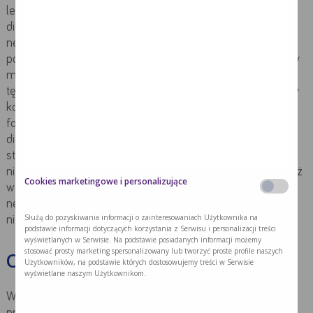
leczeniu farmakologicznym i odpowiednim postępowaniu
dietetycznym, które zależne są od stopnia uszkodzenia
nerek. Leczenie farmakologiczne zapobiega dalszemu
postępowi choroby oraz zmniejsza dolegliwości. Towarzyszy
mu leczenie chorób współistniejących, np. nadciśnienia
tętniczego czy cukrzycy. W ostatnim etapie rozwoju choroby
konieczne jest włączenie leczenia nerkozastępczego w
formie hemodializ lub dializy otrzewnowej. Celem leczenia
dietetycznego jest osiągnięcie i utrzymanie odpowiedniego
stanu odżywienia organizmu oraz zapobieganie
niedożywieniu. Odpowiednio dobrana dieta powinna również
Cookies marketingowe i personalizujące
wspierać leczenie farmakologiczne. W przewlekłej chorobie
nerek dobra współpraca lekarzy z dietetykami jest
Służą do pozyskiwania informacji o zainteresowaniach Użytkownika na
nieoceniona.
podstawie informacji dotyczących korzystania z Serwisu i personalizacji treści
wyświetlanych w Serwisie. Na podstawie posiadanych informacji możemy
stosować prosty marketing spersonalizowany lub tworzyć proste profile naszych
Ocena stanu odżywienia pacjentów
Użytkowników, na podstawie których dostosowujemy treści w Serwisie
wyświetlane naszym Użytkownikom.
W związku ze zróżnicowanymi objawami dotyczącymi