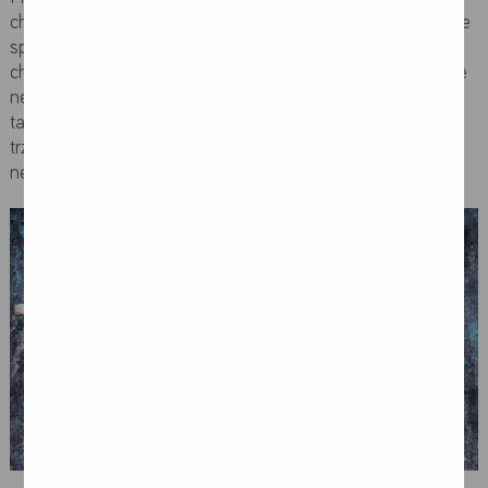
chorób cywilizacyjnych, z którymi aktualnie zmaga się nasze
społeczeństwo. Do najczęstszych przyczyn przewlekłej
choroby nerek zaliczyć można cukrzycę typu 2, uszkodzenie
nerek w wyniku nadciśnienia tętniczego czy miażdżycy, a
także w przebiegu kłębuszkowego zapalenia nerek i tocznia
trzewnego. Rzadziej przyczyną są śródmiąższowe choroby
nerek, kamica czy wierotolbierowate zwyrodnienie nerek.