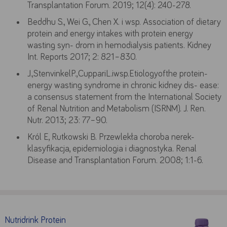
wszystkie
wybory
dobrowolne
Transplantation Forum. 2019; 12(4): 240-278.
Beddhu S., Wei G., Chen X. i wsp. Association of dietary
protein and energy intakes with protein energy
wasting syn- drom in hemodialysis patients. Kidney
Int. Reports 2017; 2: 821–830.
J.,StenvinkelP.,CuppariL.iwsp.Etiologyofthe protein-
energy wasting syndrome in chronic kidney dis- ease:
a consensus statement from the International Society
of Renal Nutrition and Metabolism (ISRNM). J. Ren.
Nutr. 2013; 23: 77–90.
Król E, Rutkowski B. Przewlekła choroba nerek-
klasyfikacja, epidemiologia i diagnostyka. Renal
Disease and Transplantation Forum. 2008; 1:1-6.
Nutridrink Protein