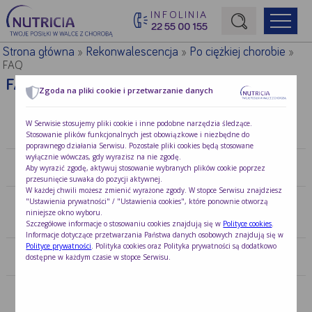
INFOLINIA
22 55 00 155
Początek treści głównej
Strona główna
Rekonwalescencja
Po ciężkiej chorobie
»
»
»
FAQ
FAQ
Zgoda na pliki cookie i przetwarzanie danych
Co to jest Nutridrink Protein 125 ml i w jakiej ilości
W Serwisie stosujemy pliki cookie i inne podobne narzędzia śledzące.
powinienem go przyjmować?
Stosowanie plików funkcjonalnych jest obowiązkowe i niezbędne do
poprawnego działania Serwisu. Pozostałe pliki cookies będą stosowane
wyłącznie wówczas, gdy wyrazisz na nie zgodę.
Czy dostępne są inne preparaty odżywcze?
Aby wyrazić zgodę, aktywuj stosowanie wybranych plików cookie poprzez
przesunięcie suwaka do pozycji aktywnej.
W każdej chwili możesz zmienić wyrażone zgody. W stopce Serwisu znajdziesz
"Ustawienia prywatności" / "Ustawienia cookies", które ponownie otworzą
Co to jest żywienie medyczne i kiedy jest
Dla pacjentów po operacji, w trakcie rekonwalescencji
niniejsze okno wyboru.
potrzebne?
po ciężkiej chorobie zalecany jest szczególnie Nutridrink
Szczegółowe informacje o stosowaniu cookies znajdują się w
Polityce cookies
.
Informacje dotyczące przetwarzania Państwa danych osobowych znajdują się w
Protein
ze względu na zwiększone zapotrzebowanie na
Polityce prywatności
. Polityka cookies oraz Polityka prywatności są dodatkowo
w 5
białko.
Co to jest Nutridrink?
dostępne w każdym czasie w stopce Serwisu.
podstawowych wariantach smakowych: truskawka,
owoce leśne, wanilia, mokka, brzoskwinia – mango oraz
Czy choremu, który ma problemy z przełykaniem
3 innowacyjnych smakach stworzonych z pacjentami
potrzebna jest specjalna dieta?