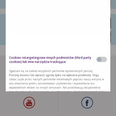
Niewydolność serca – przyczyny, …
O niewydolności serca mówimy, gdy nie …
Cookies retargetingowe innych podmiotów (third party
cookies) lub inne narzędzia trackujące
Zgadzam się na cookies wszystkich partnerów wymienionych poniżej.
Poniżej możesz też wyrazić zgodę tylko na wybrane podmioty.
Mogą
zostać użyte przez naszych partnerów reklamowych poprzez naszą witrynę w
celu stworzenia profilu zainteresowań użytkownika i wyświetlania mu
odpowiednich reklam na innych witrynach. Nie przechowują bezpośrednio
danych osobowych, lecz pozwalają na jednoznaczną identyfikację przeglądarki i
urządzenia internetowego użytkownika. Podmioty te będą samodzielnie
korzystać z tak pozyskanych informacji. Umożliwiamy stosowanie plików cookie
przez te podmioty, ponieważ sami również chcemy korzystać z ich usług i
kierować reklamy naszym Użytkownikom.