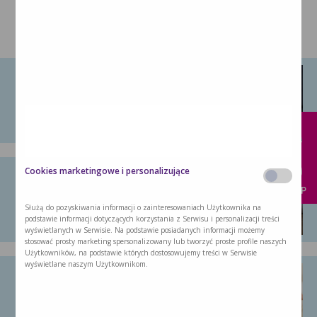
pożywienie pacjenta
Diasip
: normokaloryczny preparat odżywczy
przeznaczony dla chorych z cukrzycą i
MOŻE CIĘ ZAINTERESOWAĆ:
hiperglikemią.
Nutridrink Skin Reapir (dawniej Cubitan)
:
Brak apetytu – najczęstsze …
wysokokaloryczny i wysokobiałkowy preparat
Brak apetytu towarzyszy bardzo wielu
x
odżywczy, przeznaczony dla osób z odleżynami i
chorobom: …
trudno gojącymi się ranami.
Jak postępować w zaburzeniach …
Cookies marketingowe i personalizujące
KUP
O zaburzeniach smaku mówimy wtedy, gdy …
Służą do pozyskiwania informacji o zainteresowaniach Użytkownika na
podstawie informacji dotyczących korzystania z Serwisu i personalizacji treści
wyświetlanych w Serwisie. Na podstawie posiadanych informacji możemy
stosować prosty marketing spersonalizowany lub tworzyć proste profile naszych
Użytkowników, na podstawie których dostosowujemy treści w Serwisie
wyświetlane naszym Użytkownikom.
Jak wzmocnić organizm osoby …
Choć z różnych stron proponowane są …