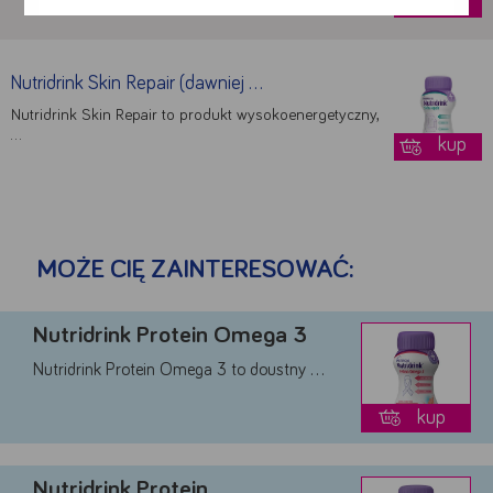
kup
Nutridrink Skin Repair (dawniej …
Nutridrink Skin Repair to produkt wysokoenergetyczny,
…
kup
Google
YouTube
MOŻE CIĘ ZAINTERESOWAĆ:
Teads
Nutridrink Protein Omega 3
Akceptuję
Zapisuję moje
Odrzucam wszystkie
wszystkie
wybory
dobrowolne
Nutridrink Protein Omega 3 to doustny …
kup
Nutridrink Protein