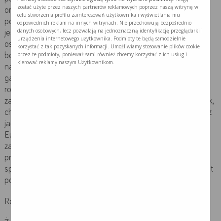
zostać użyte przez naszych partnerów reklamowych poprzez naszą witrynę w
organizmu, ilości składników odżywczych wyłącznie za
celu stworzenia profilu zainteresowań użytkownika i wyświetlania mu
pomocą tradycyjnej diety. Wsparcie żywieniowe stosowane
odpowiednich reklam na innych witrynach. Nie przechowują bezpośrednio
danych osobowych, lecz pozwalają na jednoznaczną identyfikację przeglądarki i
jest pod nadzorem lekarza i mogą z niego skorzystać m.in.
urządzenia internetowego użytkownika. Podmioty te będą samodzielnie
osoby przygotowujące się do zabiegów operacyjnych, lub
korzystać z tak pozyskanych informacji. Umożliwiamy stosowanie plików cookie
przez te podmioty, ponieważ sami również chcemy korzystać z ich usług i
będących w okresie okołooperacyjnym, chorzy onkologiczni
kierować reklamy naszym Użytkownikom.
na wszystkich etapach leczenia onkologicznego, chorzy
gastroenterologiczni, szczególnie te osoby, u których
rozpoznano choroby zapalne jelit, marskość wątroby,
zapalenie trzustki, chorzy z przewlekłą niewydolnością nerek,
chorzy z zaburzeniami połykania oraz seniorzy, szczególnie z
jadłowstrętem wieku starczego (to prawie 25%
Europejczyków powyżej 65 roku życia), u których
zastosowanie wsparcia żywieniowego w postaci doustnych
preparatów odżywczych (np. Nutridrink) może zwiększyć
spożycie energii, białka, a w konsekwencji utrzymać, a nawet
poprawić stan odżywienia.
Referencje: