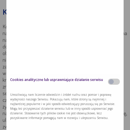
Konsekwencje niedożywienia
Konsekwencje niedożywienia mogą być poważne, dlatego
najważniejsza jest profilaktyka. Warto zapamiętać, że nie ma
narządu i układu w organizmie człowieka, który nie zostałby
dotknięty zaburzeniami w czasie trwania niedożywienia. Do
objawów zaliczamy widoczną na pierwszy rzut oka
niedowagę, wyniszczenie, zanik mięśni i tkanki podskórnej,
zapadnięte oczy, bladość skóry, przerzedzone owłosienie,
wiotkość skóry. Skutkami niedożywienia ze strony układu
Cookies analityczne lub usprawniające działanie serwisu
krążenia jest zmniejszenie masy mięśnia sercowego,
zmniejszenie objętości wyrzutowej serca, zaburzenia rytmu
serca, a w przypadku układu oddechowego mamy do
Umożliwiają nam liczenie odwiedzin i źródeł ruchu oraz pomiar i poprawę
wydajności naszego Serwisu. Pokazują nam, które strony są najmniej i
czynienia ze zmniejszeniem pojemności oddechowej i
najbardziej popularne i w jaki sposób odwiedzający poruszają się po Serwisie.
życiowej, częstszymi infekcjami. Zniszczeniu ulegają też
Mogą też przyspieszać działanie serwisu lub w inny sposób usprawniać jego
działanie. Stosowanie tych plików cookie nie jest obowiązkowe, lecz
narządy wewnętrzne: wątroba może zmniejszyć swoją masę,
pozyskiwane informacje pomagają nam w rozwoju i ulepszaniu Serwisu.
ulec stłuszczeniu, zanika szpik kostny, nerki ulegają
zwapnieniu, obniża się libido, kobiety przestają