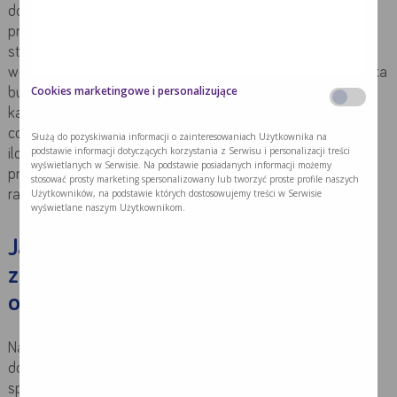
dodawać do posiłków, mieszać go z potrawami
przygotowywanymi dla chorego. Co więcej, można również
stosować niektóre preparaty jako jedyne źródło pożywienia,
wówczas chory zgodnie z zaleceniem lekarza przyjmuje kilka
Cookies marketingowe i personalizujące
butelek dziennie, w zależności od zapotrzebowania
kalorycznego. Zwykle w miarę jak chory rozszerza swój
codzienny jadłospis i jego stan się poprawia zmniejsza się
Służą do pozyskiwania informacji o zainteresowaniach Użytkownika na
podstawie informacji dotyczących korzystania z Serwisu i personalizacji treści
ilość żywności medycznej. Czasami gotowy doustny
wyświetlanych w Serwisie. Na podstawie posiadanych informacji możemy
preparat odżywczy podaje się co drugi dzień lub dwa, trzy
stosować prosty marketing spersonalizowany lub tworzyć proste profile naszych
Użytkowników, na podstawie których dostosowujemy treści w Serwisie
razy w tygodniu, zawsze zgodnie z zaleceniem lekarskim.
wyświetlane naszym Użytkownikom.
Jakie wsparcie żywieniowe
zastosować, jeśli chory nie może
odżywiać się doustnie?
Najczęstszą formą żywienia medycznego jest żywienie
doustne, jednak gdy chory nie może jeść i pić -podaje się
specjalne diety płynne bezpośrednio do przewodu