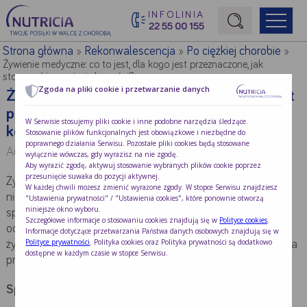
INFOLINIA
22 55 00 155
Początek treści głównej
Strona główna
Rekonwalescencja
Po ciężkiej chorobie
»
»
»
Żywienie medyczne: co to jest, dla kogo jest przeznaczone, jak
stosować i czy niesie korzyści?
Zgoda na pliki cookie i przetwarzanie danych
Żywienie medyczne: co to jest, dla kogo jest
przeznaczone, jak stosować i czy niesie
W Serwisie stosujemy pliki cookie i inne podobne narzędzia śledzące.
korzyści?
Stosowanie plików funkcjonalnych jest obowiązkowe i niezbędne do
poprawnego działania Serwisu. Pozostałe pliki cookies będą stosowane
Autor:
lek. Agnieszka Rogulska
wyłącznie wówczas, gdy wyrazisz na nie zgodę.
Aby wyrazić zgodę, aktywuj stosowanie wybranych plików cookie poprzez
przesunięcie suwaka do pozycji aktywnej.
Żywienie medyczne to żywność stworzona dla osób, które
W każdej chwili możesz zmienić wyrażone zgody. W stopce Serwisu znajdziesz
nie są w stanie przy pomocy zwykłych produktów
"Ustawienia prywatności" / "Ustawienia cookies", które ponownie otworzą
niniejsze okno wyboru.
spożywczych dostarczyć sobie wszystkich składników
Szczegółowe informacje o stosowaniu cookies znajdują się w
Polityce cookies
.
odżywczych w odpowiedniej ilości. Co to dokładnie jest
Informacje dotyczące przetwarzania Państwa danych osobowych znajdują się w
Polityce prywatności
. Polityka cookies oraz Polityka prywatności są dodatkowo
żywienie medyczne, dla kogo jest przeznaczone, jak wygląda
dostępne w każdym czasie w stopce Serwisu.
prawidłowe stosowanie oraz jakie niesie korzyści?
Spis treści: