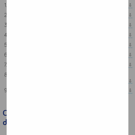
Co to jest żywienie medyczne – definicja
Co to jest niedożywienie?
U kogo możemy podejrzewać niedożywienie?
Cel stosowania żywienia medycznego
Konsekwencje niedożywienia
Jak zapobiec niedożywieniu?
O czym warto pamiętać stosując doustne preparaty odżywcze?
Jakie wsparcie żywieniowe zastosować, jeśli chory nie może
odżywiać się doustnie?
Kto może skorzystać ze wsparcia żywieniowego?
Co to jest żywienie medyczne –
definicja