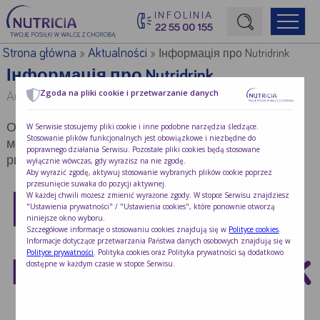
INFOLINIA
22 55 00 155
Początek treści głównej
Strona główna
Aktualności
»
»
Інформація про Nutridrink
Інформація про Nutridrink
Zgoda na pliki cookie i przetwarzanie danych
Autor:
Redakcja Nutricia
W Serwisie stosujemy pliki cookie i inne podobne narzędzia śledzące.
Основна інформація про найважливіші продукти
Stosowanie plików funkcjonalnych jest obowiązkowe i niezbędne do
медичного харчування, доступні на польському
poprawnego działania Serwisu. Pozostałe pliki cookies będą stosowane
ринку
wyłącznie wówczas, gdy wyrazisz na nie zgodę.
Aby wyrazić zgodę, aktywuj stosowanie wybranych plików cookie poprzez
przesunięcie suwaka do pozycji aktywnej.
W każdej chwili możesz zmienić wyrażone zgody. W stopce Serwisu znajdziesz
"Ustawienia prywatności" / "Ustawienia cookies", które ponownie otworzą
niniejsze okno wyboru.
Szczegółowe informacje o stosowaniu cookies znajdują się w
Polityce cookies
.
Informacje dotyczące przetwarzania Państwa danych osobowych znajdują się w
Polityce prywatności
. Polityka cookies oraz Polityka prywatności są dodatkowo
dostępne w każdym czasie w stopce Serwisu.