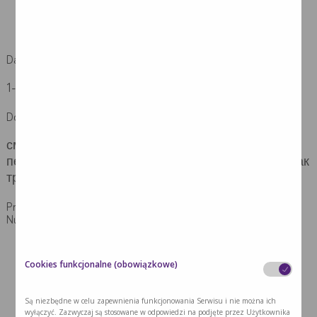
під час підготовки до операції, в
післяопераційний період і в період
реабілітації.
Dawkowanie | Дозування
1-3 пляшечки в день, протягом 14 днів
Dostępne smaki | Доступні смаки
смаки: нейтральний, ванільний, лісові фрукти,
персик манго, полуниця, мокко, червоні фрукти, смак
тропічних фруктів і імбиру
Produkt | Продукт
Nutridrink
Cookies funkcjonalne (obowiązkowe)
Są niezbędne w celu zapewnienia funkcjonowania Serwisu i nie można ich
wyłączyć. Zazwyczaj są stosowane w odpowiedzi na podjęte przez Użytkownika