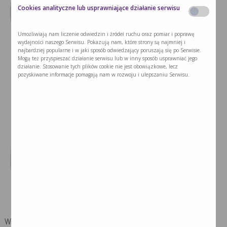
Cookies analityczne lub usprawniające działanie serwisu
Umożliwiają nam liczenie odwiedzin i źródeł ruchu oraz pomiar i poprawę
wydajności naszego Serwisu. Pokazują nam, które strony są najmniej i
najbardziej popularne i w jaki sposób odwiedzający poruszają się po Serwisie.
Mogą też przyspieszać działanie serwisu lub w inny sposób usprawniać jego
działanie. Stosowanie tych plików cookie nie jest obowiązkowe, lecz
pozyskiwane informacje pomagają nam w rozwoju i ulepszaniu Serwisu.
Wskazania | показання