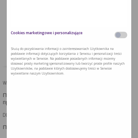
Cookies marketingowe i personalizujące
Służą do pozyskiwania informacji o zainteresowaniach Użytkownika na
podstawie informacji dotyczących korzystania z Serwisu i personalizacji treści
wyświetlanych w Serwisie. Na podstawie posiadanych informacji możemy
stosować prosty marketing spersonalizowany lub tworzyć proste profile naszych
Użytkowników, na podstawie których dostosowujemy treści w Serwisie
wyświetlane naszym Użytkownikom.
Wskazania | показання
Продукт харчування для дієтичного лікування
пролежнів та інших ран, які важко загоюються.
Dla kogo | Для кого
Пацієнти з: