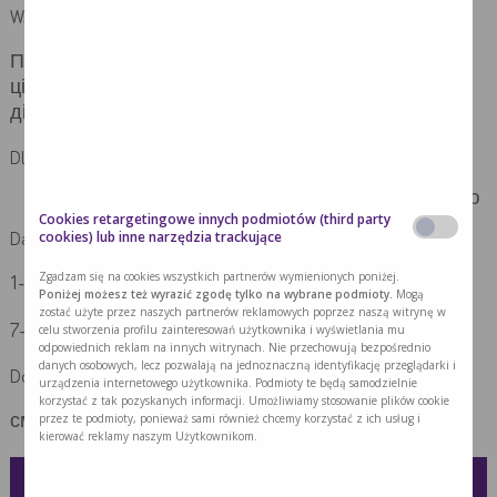
Wskazania | показання
Продукт харчування для спеціальних медичних
цілей, пов’язаних із захворюванням на цукровий
діабет та пацієнтів з гіперглікемією.
Dla kogo | Для кого
Пацієнти з цукровим діабетом і гіперглікемією
Cookies retargetingowe innych podmiotów (third party
cookies) lub inne narzędzia trackujące
Dawkowanie | Дозування
Zgadzam się na cookies wszystkich partnerów wymienionych poniżej.
1-3 пляшечки в день як дієтична добавка
Poniżej możesz też wyrazić zgodę tylko na wybrane podmioty.
Mogą
zostać użyte przez naszych partnerów reklamowych poprzez naszą witrynę w
celu stworzenia profilu zainteresowań użytkownika i wyświetlania mu
7-10 пляшечок на день якщо це єдине джерело їжі
odpowiednich reklam na innych witrynach. Nie przechowują bezpośrednio
danych osobowych, lecz pozwalają na jednoznaczną identyfikację przeglądarki i
Dostępne smaki | Доступні смаки
urządzenia internetowego użytkownika. Podmioty te będą samodzielnie
korzystać z tak pozyskanych informacji. Umożliwiamy stosowanie plików cookie
przez te podmioty, ponieważ sami również chcemy korzystać z ich usług i
смаки: полуниця, ваніль
kierować reklamy naszym Użytkownikom.