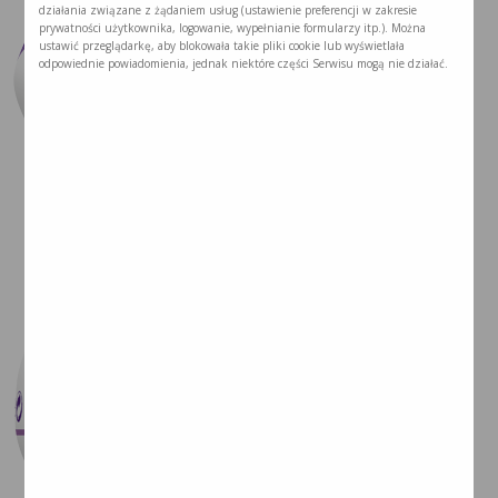
działania związane z żądaniem usług (ustawienie preferencji w zakresie
prywatności użytkownika, logowanie, wypełnianie formularzy itp.). Można
ustawić przeglądarkę, aby blokowała takie pliki cookie lub wyświetlała
odpowiednie powiadomienia, jednak niektóre części Serwisu mogą nie działać.