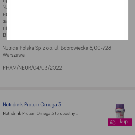
пролежнів та інших ран, які важко загоюються.
Nutridrink Multi Fibre для дієтичного лікування
недоїдання та ризику недоїдання, пов’язаного із
захворюван-ням, особливо у пацієнтів із
підвищеною потребою у клітковині.
Використання під наглядом лікаря.
Nutricia Polska Sp. z o.o., ul. Bobrowiecka 8, 00-728
Warszawa
PHAM/NEUR/04/03/2022
Google
YouTube
Teads
Nutridrink Protein Omega 3
Nutridrink Protein Omega 3 to doustny …
Akceptuję
Zapisuję moje
Odrzucam wszystkie
wszystkie
wybory
dobrowolne
kup