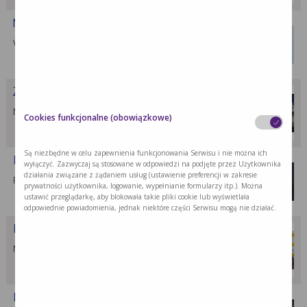
Muffiny z łososiem
Wytrawne muffiny to świetny sposób, aby …
Zielone naleśniki a’la guacamole
Naleśniki to danie uwielbiane przez większość …
Cookies funkcjonalne (obowiązkowe)
Są niezbędne w celu zapewnienia funkcjonowania Serwisu i nie można ich
Ptasie mleczko z mango i truskawkami
wyłączyć. Zazwyczaj są stosowane w odpowiedzi na podjęte przez Użytkownika
działania związane z żądaniem usług (ustawienie preferencji w zakresie
Ptasie mleczko to deser, który zawsze …
prywatności użytkownika, logowanie, wypełnianie formularzy itp.). Można
ustawić przeglądarkę, aby blokowała takie pliki cookie lub wyświetlała
odpowiednie powiadomienia, jednak niektóre części Serwisu mogą nie działać.
Pudding chia z masłem orzechowym
Nasiona chia, masło orzechowe, migdały to …
Białkowa bomba