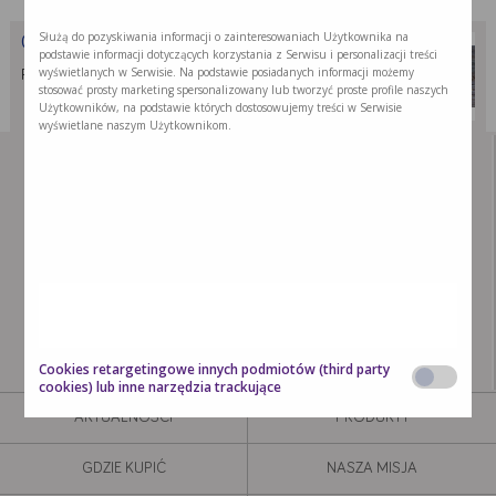
Służą do pozyskiwania informacji o zainteresowaniach Użytkownika na
Owsianka z orzechami i truskawkami z waniliową nutą
podstawie informacji dotyczących korzystania z Serwisu i personalizacji treści
wyświetlanych w Serwisie. Na podstawie posiadanych informacji możemy
Przepis na owsiankę z orzechami i …
stosować prosty marketing spersonalizowany lub tworzyć proste profile naszych
Użytkowników, na podstawie których dostosowujemy treści w Serwisie
wyświetlane naszym Użytkownikom.
Cookies retargetingowe innych podmiotów (third party
cookies) lub inne narzędzia trackujące
AKTUALNOŚCI
PRODUKTY
Zgadzam się na cookies wszystkich partnerów wymienionych poniżej.
Poniżej możesz też wyrazić zgodę tylko na wybrane podmioty.
Mogą
zostać użyte przez naszych partnerów reklamowych poprzez naszą witrynę w
GDZIE KUPIĆ
NASZA MISJA
celu stworzenia profilu zainteresowań użytkownika i wyświetlania mu