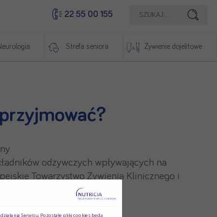
22 55 00 155
Szukaj
Neurologia
Strefa seniora
Żywienie dojelitowe
go przyjmować?
ony
składników odżywczych wpływających na
ejskie Towarzystwo Żywienia Klinicznego i
sznej
ziałania Serwisu. Pozostałe pliki cookies będą