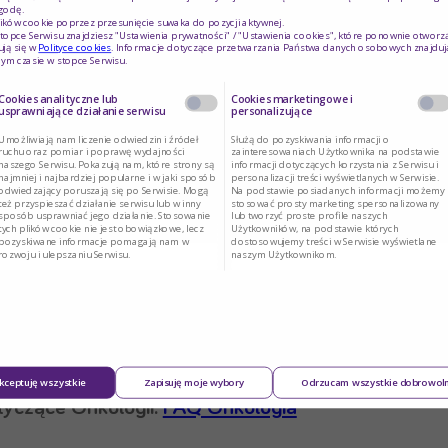
godę.
ików cookie poprzez przesunięcie suwaka do pozycji aktywnej.
topce Serwisu znajdziesz "Ustawienia prywatności" / "Ustawienia cookies", które ponownie otworz
energii (200 kcal) w małej objętości – 125 ml. Dostę
ją się w
Polityce cookies
. Informacje dotyczące przetwarzania Państwa danych osobowych znajduj
ym czasie w stopce Serwisu.
Cookies analityczne lub
Cookies marketingowe i
usprawniające działanie serwisu
personalizujące
 dni, 1-3 butelki dziennie. Lekarz może zalecić zwi
Umożliwiają nam liczenie odwiedzin i źródeł
Służą do pozyskiwania informacji o
nej butelce. FortiCare najlepiej smakuje schłodzon
ruchu oraz pomiar i poprawę wydajności
zainteresowaniach Użytkownika na podstawie
naszego Serwisu. Pokazują nam, które strony są
informacji dotyczących korzystania z Serwisu i
najmniej i najbardziej popularne i w jaki sposób
personalizacji treści wyświetlanych w Serwisie.
odwiedzający poruszają się po Serwisie. Mogą
Na podstawie posiadanych informacji możemy
też przyspieszać działanie serwisu lub w inny
stosować prosty marketing spersonalizowany
eży stosować pod nadzorem lekarza.
sposób usprawniać jego działanie. Stosowanie
lub tworzyć proste profile naszych
tych plików cookie nie jest obowiązkowe, lecz
Użytkowników, na podstawie których
pozyskiwane informacje pomagają nam w
dostosowujemy treści w Serwisie wyświetlane
jako uzupełnienie diety lub jeżeli lekarz tak zaleci
rozwoju i ulepszaniu Serwisu.
naszym Użytkownikom.
y specjalnego przeznaczenia medycznego do postępo
rową.
kceptuję wszystkie
Zapisuję moje wybory
Odrzucam wszystkie dobrowol
tyczące Onkologii:
FAQ Onkologia