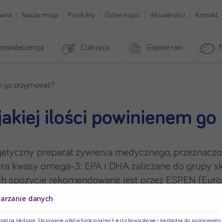
ówna
Nasza misja
Produkty
Gdzie kupić
Aktualności
Kontakt
onwalescencja
Cukrzyca
Gojenie ran
nem go przyjmować?
w jakiej ilości powinienem 
getyczny preparat żywienia medycznego, przeznacz
era kwasy omega-3: EPA i DHA zaliczane do grupy 
ch spożycie rekomendowane jest przez ESPEN (Europ
warzanie danych
łymi zabiegami chirurgicznymi w obrębie jamy brzu
rzędzia śledzące. Stosowanie plików funkcjonalnych jest obowiązkowe i niezbędne do poprawnego d