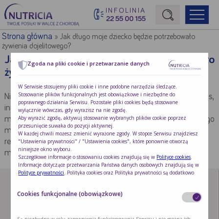
INFOLINIA
22 55 00 155
Początek treści głównej
Strona główna
»
Jak długo moje dziecko będzie potrzebowało
żywienia dojelitowego?
Jak długo moje dziecko będzie potrzebowało
Zgoda na pliki cookie i przetwarzanie danych
żywienia dojelitowego?
W Serwisie stosujemy pliki cookie i inne podobne narzędzia śledzące.
Stosowanie plików funkcjonalnych jest obowiązkowe i niezbędne do
Niektórzy potrzebują żywienia dojelitowego przez krótki okres,
poprawnego działania Serwisu. Pozostałe pliki cookies będą stosowane
inni mogą potrzebować go znacznie dłużej. Zespół opieki
wyłącznie wówczas, gdy wyrazisz na nie zgodę.
Aby wyrazić zgodę, aktywuj stosowanie wybranych plików cookie poprzez
medycznej omówi z Tobą Twoją sytuację i poinformuje, czego
przesunięcie suwaka do pozycji aktywnej.
możesz się spodziewać. Procedura żywienia będzie
W każdej chwili możesz zmienić wyrażone zgody. W stopce Serwisu znajdziesz
regularnie sprawdzana i weryfikowana przez zespół
"Ustawienia prywatności" / "Ustawienia cookies", które ponownie otworzą
niniejsze okno wyboru.
medyczny z poradni żywieniowej.
Szczegółowe informacje o stosowaniu cookies znajdują się w
Polityce cookies
.
Informacje dotyczące przetwarzania Państwa danych osobowych znajdują się w
Polityce prywatności
. Polityka cookies oraz Polityka prywatności są dodatkowo
dostępne w każdym czasie w stopce Serwisu.
Cookies funkcjonalne (obowiązkowe)
Są niezbędne w celu zapewnienia funkcjonowania Serwisu i nie można ich