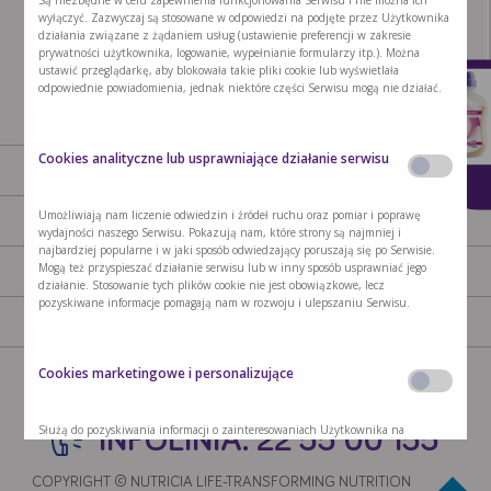
wyłączyć. Zazwyczaj są stosowane w odpowiedzi na podjęte przez Użytkownika
działania związane z żądaniem usług (ustawienie preferencji w zakresie
x
prywatności użytkownika, logowanie, wypełnianie formularzy itp.). Można
ustawić przeglądarkę, aby blokowała takie pliki cookie lub wyświetlała
odpowiednie powiadomienia, jednak niektóre części Serwisu mogą nie działać.
Cookies analityczne lub usprawniające działanie serwisu
AKTUALNOŚCI
PRODUKTY
K
Umożliwiają nam liczenie odwiedzin i źródeł ruchu oraz pomiar i poprawę
GDZIE KUPIĆ
NASZA MISJA
wydajności naszego Serwisu. Pokazują nam, które strony są najmniej i
najbardziej popularne i w jaki sposób odwiedzający poruszają się po Serwisie.
Mogą też przyspieszać działanie serwisu lub w inny sposób usprawniać jego
KONTAKT
POLITYKA PRYWATNOŚCI
działanie. Stosowanie tych plików cookie nie jest obowiązkowe, lecz
pozyskiwane informacje pomagają nam w rozwoju i ulepszaniu Serwisu.
POLITYKA COOKIES
REGULAMIN OGÓLNY
Cookies marketingowe i personalizujące
ZMIEŃ USTAWIENIA COOKIES
Służą do pozyskiwania informacji o zainteresowaniach Użytkownika na
INFOLINIA: 22 55 00 155
podstawie informacji dotyczących korzystania z Serwisu i personalizacji treści
wyświetlanych w Serwisie. Na podstawie posiadanych informacji możemy
stosować prosty marketing spersonalizowany lub tworzyć proste profile naszych
COPYRIGHT © NUTRICIA LIFE-TRANSFORMING NUTRITION 2020 -