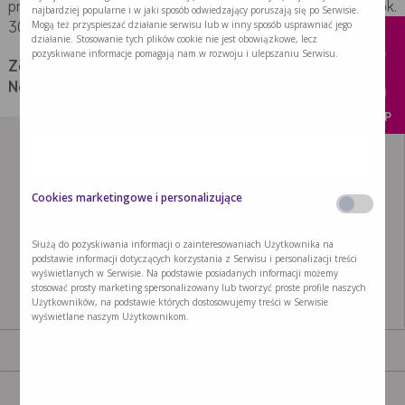
x
preparatów Nutridrink należy pić je powoli – jedną butelkę ok.
najbardziej popularne i w jaki sposób odwiedzający poruszają się po Serwisie.
Mogą też przyspieszać działanie serwisu lub w inny sposób usprawniać jego
30 minut – aby uniknąć dyskomfortu trawiennego.
działanie. Stosowanie tych plików cookie nie jest obowiązkowe, lecz
pozyskiwane informacje pomagają nam w rozwoju i ulepszaniu Serwisu.
Zobacz wszystkie pytania i odpowiedzi dotyczące
Neurologii:
FAQ Udar
,
FAQ Alzheimer
KUP
Cookies marketingowe i personalizujące
Służą do pozyskiwania informacji o zainteresowaniach Użytkownika na
podstawie informacji dotyczących korzystania z Serwisu i personalizacji treści
wyświetlanych w Serwisie. Na podstawie posiadanych informacji możemy
stosować prosty marketing spersonalizowany lub tworzyć proste profile naszych
Użytkowników, na podstawie których dostosowujemy treści w Serwisie
wyświetlane naszym Użytkownikom.
AKTUALNOŚCI
PRODUKTY
GDZIE KUPIĆ
NASZA MISJA