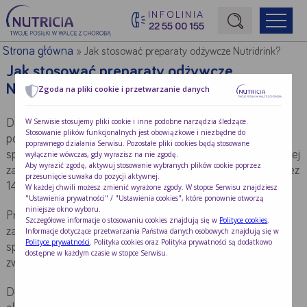
INFOLINIA
22 55 00 155
Początek treści głównej
Strona główna
»
Jak stosować preparaty odżywcze Nutridrink?
Jak stosować preparaty odżywcze
Nutridrink?
Zgoda na pliki cookie i przetwarzanie danych
W Serwisie stosujemy pliki cookie i inne podobne narzędzia śledzące.
Dawkowanie preparatów Nutridrink jest uzależnione od
Stosowanie plików funkcjonalnych jest obowiązkowe i niezbędne do
potrzeb żywieniowych oraz od ilości pożywienia
poprawnego działania Serwisu. Pozostałe pliki cookies będą stosowane
spożywanego przez chorego w ciągu całego dnia. Najczęściej
wyłącznie wówczas, gdy wyrazisz na nie zgodę.
Aby wyrazić zgodę, aktywuj stosowanie wybranych plików cookie poprzez
zalecane stosowanie to 1-3 butelki Nutridrinka dziennie przez
przesunięcie suwaka do pozycji aktywnej.
14 dni i więcej.
W każdej chwili możesz zmienić wyrażone zgody. W stopce Serwisu znajdziesz
"Ustawienia prywatności" / "Ustawienia cookies", które ponownie otworzą
niniejsze okno wyboru.
Preparaty odżywcze powinno się stosować zgodnie z
Szczegółowe informacje o stosowaniu cookies znajdują się w
Polityce cookies
.
zaleceniami lekarza: czyli do momentu powrotu do
Informacje dotyczące przetwarzania Państwa danych osobowych znajdują się w
Polityce prywatności
. Polityka cookies oraz Polityka prywatności są dodatkowo
spożywania pokarmów w wystarczających ilościach –
dostępne w każdym czasie w stopce Serwisu.
zwykle 2 butelki dziennie przez 14 dni.
Do prawidłowego funkcjonowania mężczyzna potrzebuje