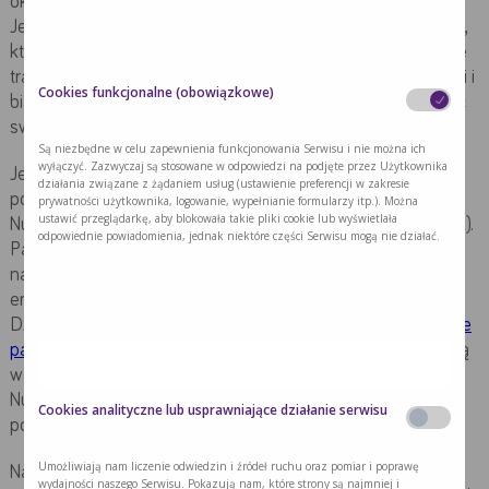
około 2500 kalorii dziennie, kobieta – około 2000 kalorii.
Jedno opakowanie Nutridrinka to 300 kcal. Ilość opakowań,
które chory powinien spożyć w ciągu dnia zależy od tego, ile
tradycyjnego pożywienia zjadł i jaką dodatkową ilość energii i
Cookies funkcjonalne (obowiązkowe)
białka powinien spożyć w postaci Nutridrinka, aby zaspokoić
swoje zapotrzebowanie.
Są niezbędne w celu zapewnienia funkcjonowania Serwisu i nie można ich
wyłączyć. Zazwyczaj są stosowane w odpowiedzi na podjęte przez Użytkownika
Jeśli wymaga tego sytuacja, Nutridrink może być jedynym
działania związane z żądaniem usług (ustawienie preferencji w zakresie
pożywieniem w ciągu dnia (dotyczy Nutridrink 125ml,
prywatności użytkownika, logowanie, wypełnianie formularzy itp.). Można
ustawić przeglądarkę, aby blokowała takie pliki cookie lub wyświetlała
Nutridrink Multi Fibre 125ml, Nutridrink Yoghurt Style 200ml).
odpowiednie powiadomienia, jednak niektóre części Serwisu mogą nie działać.
Pacjent powinien wówczas wypić 6-7 opakowań: pozwoli to
na pokrycie dziennego zapotrzebowania organizmu na
energię i składniki odżywcze.
Dzięki dużej różnorodności preparatów
Nutridrink pożywienie
pacjenta
jest nie tylko urozmaicone, ale ma również wysoką
wartość odżywczą.
Nutridrink jest tak odżywczy i zbilansowany, że w razie
Cookies analityczne lub usprawniające działanie serwisu
potrzeby może zastąpić lub uzupełnić posiłek.
Umożliwiają nam liczenie odwiedzin i źródeł ruchu oraz pomiar i poprawę
Należy pamiętać, że ze względu na wysoką osmolarność
wydajności naszego Serwisu. Pokazują nam, które strony są najmniej i