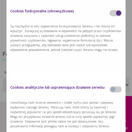
Cookies funkcjonalne (obowiązkowe)
Są niezbędne w celu zapewnienia funkcjonowania Serwisu i nie można ich
wyłączyć. Zazwyczaj są stosowane w odpowiedzi na podjęte przez Użytkownika
działania związane z żądaniem usług (ustawienie preferencji w zakresie
prywatności użytkownika, logowanie, wypełnianie formularzy itp.). Można
ustawić przeglądarkę, aby blokowała takie pliki cookie lub wyświetlała
odpowiednie powiadomienia, jednak niektóre części Serwisu mogą nie działać.
Formularz kontaktowy
Wybierz temat:
Cookies analityczne lub usprawniające działanie serwisu
x
Umożliwiają nam liczenie odwiedzin i źródeł ruchu oraz pomiar i poprawę
wydajności naszego Serwisu. Pokazują nam, które strony są najmniej i
najbardziej popularne i w jaki sposób odwiedzający poruszają się po Serwisie.
Mogą też przyspieszać działanie serwisu lub w inny sposób usprawniać jego
działanie. Stosowanie tych plików cookie nie jest obowiązkowe, lecz
pozyskiwane informacje pomagają nam w rozwoju i ulepszaniu Serwisu.
KUP