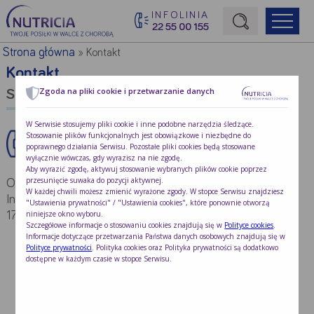
INFOLINIA
22 55 00 155
Początek treści głównej
Strona główna
»
Kontakt
Kontakt
Zgoda na pliki cookie i przetwarzanie danych
Serwis Konsumencki
W Serwisie stosujemy pliki cookie i inne podobne narzędzia śledzące.
Stosowanie plików funkcjonalnych jest obowiązkowe i niezbędne do
22 55 00 155
poprawnego działania Serwisu. Pozostałe pliki cookies będą stosowane
wyłącznie wówczas, gdy wyrazisz na nie zgodę.
Aby wyrazić zgodę, aktywuj stosowanie wybranych plików cookie poprzez
przesunięcie suwaka do pozycji aktywnej.
Opłata za połaczenie zgodna z taryfą operatora.
W każdej chwili możesz zmienić wyrażone zgody. W stopce Serwisu znajdziesz
Infolinia czynna od poniedziałku do piątku w godz. 9.00 -
"Ustawienia prywatności" / "Ustawienia cookies", które ponownie otworzą
niniejsze okno wyboru.
17.00
Szczegółowe informacje o stosowaniu cookies znajdują się w
Polityce cookies
.
Informacje dotyczące przetwarzania Państwa danych osobowych znajdują się w
Polityce prywatności
. Polityka cookies oraz Polityka prywatności są dodatkowo
dostępne w każdym czasie w stopce Serwisu.