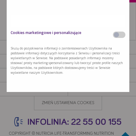
Cookies marketingowe i personalizujące
AKTUALNOŚCI
PRODUKTY
Służą do pozyskiwania informacji o zainteresowaniach Użytkownika na
podstawie informacji dotyczących korzystania z Serwisu i personalizacji treści
wyświetlanych w Serwisie. Na podstawie posiadanych informacji możemy
GDZIE KUPIĆ
NASZA MISJA
stosować prosty marketing spersonalizowany lub tworzyć proste profile naszych
Użytkowników, na podstawie których dostosowujemy treści w Serwisie
wyświetlane naszym Użytkownikom.
KONTAKT
POLITYKA PRYWATNOŚCI
POLITYKA COOKIES
REGULAMIN OGÓLNY
ZMIEŃ USTAWIENIA COOKIES
Cookies retargetingowe innych podmiotów (third party
cookies) lub inne narzędzia trackujące
INFOLINIA: 22 55 00 155
Zgadzam się na cookies wszystkich partnerów wymienionych poniżej.
Poniżej możesz też wyrazić zgodę tylko na wybrane podmioty.
Mogą
COPYRIGHT © NUTRICIA LIFE-TRANSFORMING NUTRITION 2020 -