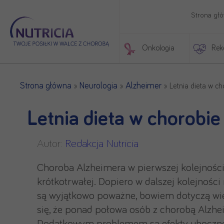
Strona gł
Onkologia
Rek
Początek treści głównej
Strona główna
Neurologia
Alzheimer
»
»
»
Letnia dieta w ch
Letnia dieta w chorobi
Autor:
Redakcja Nutricia
Choroba Alzheimera w pierwszej kolejności
krótkotrwałej. Dopiero w dalszej kolejnoś
są wyjątkowo poważne, bowiem dotyczą wiel
się, że ponad połowa osób z chorobą Alzhe