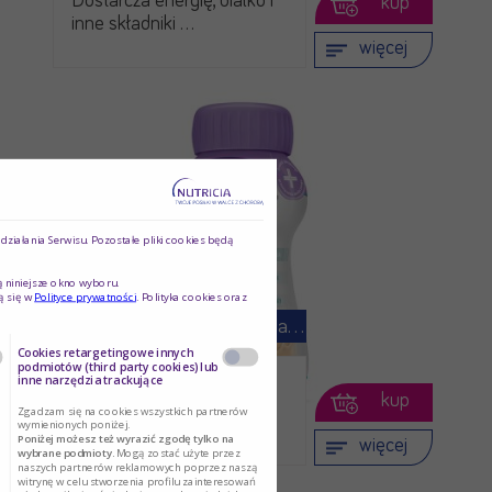
Dostarcza energię, białko i
kup
inne składniki …
więcej
ziałania Serwisu. Pozostałe pliki cookies będą
ą niniejsze okno wyboru.
ą się w
Polityce prywatności
. Polityka cookies oraz
Nutridrink Skin Repair (dawniej …
Cookies retargetingowe innych
podmiotów (third party cookies) lub
inne narzędzia trackujące
Nutridrink Skin Repair to
kup
produkt
Zgadzam się na cookies wszystkich partnerów
wymienionych poniżej.
wysokoenergetyczny, …
Poniżej możesz też wyrazić zgodę tylko na
więcej
wybrane podmioty.
Mogą zostać użyte przez
naszych partnerów reklamowych poprzez naszą
witrynę w celu stworzenia profilu zainteresowań