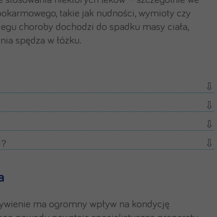
stosowania niektórych leków – szczególnie we
 pokarmowego, takie jak nudności, wymioty czy
iegu choroby dochodzi do spadku masy ciała,
dnia spędza w łóżku.
d?
a
 żywienie ma ogromny wpływ na kondycję