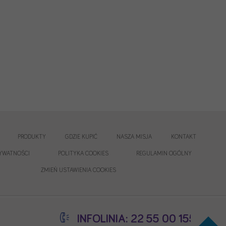
PRODUKTY
GDZIE KUPIĆ
NASZA MISJA
KONTAKT
RYWATNOŚCI
POLITYKA COOKIES
REGULAMIN OGÓLNY
ZMIEŃ USTAWIENIA COOKIES
INFOLINIA: 22 55 00 155