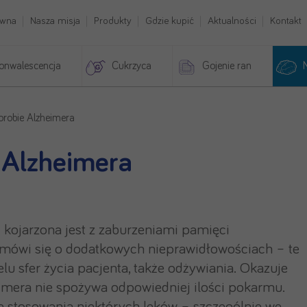
ówna
Nasza misja
Produkty
Gdzie kupić
Aktualności
Kontakt
onwalescencja
Cukrzyca
Gojenie ran
orobie Alzheimera
e Alzheimera
 kojarzona jest z zaburzeniami pamięci
ci mówi się o dodatkowych nieprawidłowościach – te
u sfer życia pacjenta, także odżywiania. Okazuje
imera nie spożywa odpowiedniej ilości pokarmu.