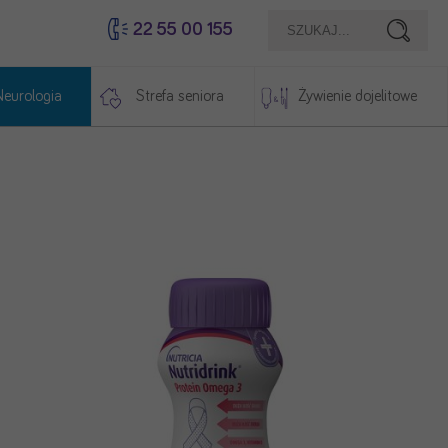
22 55 00 155
Szukaj
Neurologia
Strefa seniora
Żywienie dojelitowe