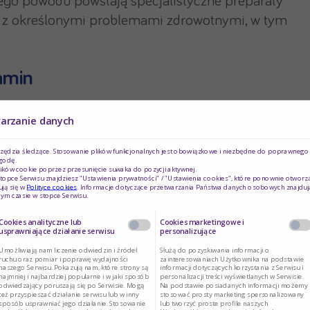
ego powodu powstają specjalistyczne preparaty
ę z określonymi problemami zdrowotnymi, w tym
amin
owego funkcjonowania organizmu. U osób zdrowych
warzanie danych
owanie, jednak należy pamiętać, że w stanach
rzędzia śledzące. Stosowanie plików funkcjonalnych jest obowiązkowe i niezbędne do poprawnego d
stać; nie inaczej jest w przypadku choroby
godę.
ików cookie poprzez przesunięcie suwaka do pozycji aktywnej.
topce Serwisu znajdziesz "Ustawienia prywatności" / "Ustawienia cookies", które ponownie otworz
ją się w
Polityce cookies
. Informacje dotyczące przetwarzania Państwa danych osobowych znajduj
ym czasie w stopce Serwisu.
ksydacyjne, to znaczy neutralizujące działanie
Cookies analityczne lub
Cookies marketingowe i
cja w przypadku prewencji oraz leczenia wielu
usprawniające działanie serwisu
personalizujące
 Alzheimera.
Umożliwiają nam liczenie odwiedzin i źródeł
Służą do pozyskiwania informacji o
ruchu oraz pomiar i poprawę wydajności
zainteresowaniach Użytkownika na podstawie
naszego Serwisu. Pokazują nam, które strony są
informacji dotyczących korzystania z Serwisu i
najmniej i najbardziej popularne i w jaki sposób
personalizacji treści wyświetlanych w Serwisie.
odwiedzający poruszają się po Serwisie. Mogą
Na podstawie posiadanych informacji możemy
też przyspieszać działanie serwisu lub w inny
stosować prosty marketing spersonalizowany
sposób usprawniać jego działanie. Stosowanie
lub tworzyć proste profile naszych