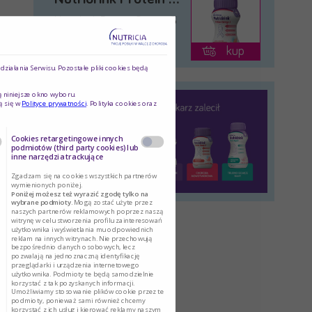
Nutridrink Protein Omega 3
to doustny …
kup
ziałania Serwisu. Pozostałe pliki cookies będą
ą niniejsze okno wyboru.
ą się w
Polityce prywatności
. Polityka cookies oraz
Cookies retargetingowe innych
podmiotów (third party cookies) lub
inne narzędzia trackujące
Zgadzam się na cookies wszystkich partnerów
wymienionych poniżej.
Poniżej możesz też wyrazić zgodę tylko na
wybrane podmioty.
Mogą zostać użyte przez
naszych partnerów reklamowych poprzez naszą
witrynę w celu stworzenia profilu zainteresowań
użytkownika i wyświetlania mu odpowiednich
reklam na innych witrynach. Nie przechowują
bezpośrednio danych osobowych, lecz
pozwalają na jednoznaczną identyfikację
przeglądarki i urządzenia internetowego
użytkownika. Podmioty te będą samodzielnie
korzystać z tak pozyskanych informacji.
Umożliwiamy stosowanie plików cookie przez te
podmioty, ponieważ sami również chcemy
korzystać z ich usług i kierować reklamy naszym