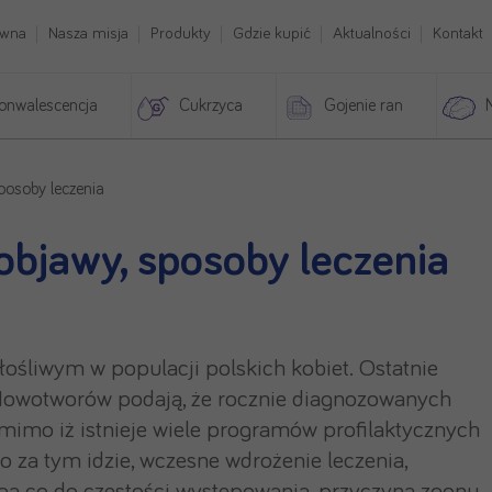
ówna
Nasza misja
Produkty
Gdzie kupić
Aktualności
Kontakt
onwalescencja
Cukrzyca
Gojenie ran
sposoby leczenia
 objawy, sposoby leczenia
ośliwym w populacji polskich kobiet. Ostatnie
Nowotworów podają, że rocznie diagnozowanych
imo iż istnieje wiele programów profilaktycznych
o za tym idzie, wczesne wdrożenie leczenia,