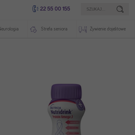
22 55 00 155
Szukaj
Neurologia
Strefa seniora
Żywienie dojelitowe