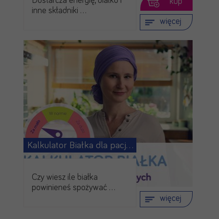
Dostarcza energię, białko i
kup
inne składniki …
więcej
Kalkulator Białka dla pacjentów …
Czy wiesz ile białka
powinieneś spożywać …
więcej