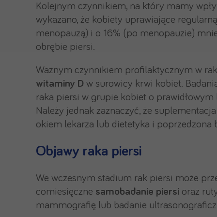
Kolejnym czynnikiem, na który mamy wpływ
wykazano, że kobiety uprawiające regularn
menopauzą) i o 16% (po menopauzie) mnie
obrębie piersi.
Ważnym czynnikiem profilaktycznym w raku
witaminy D
w surowicy krwi kobiet. Badani
raka piersi w grupie kobiet o prawidłowym
Należy jednak zaznaczyć, że suplementac
okiem lekarza lub dietetyka i poprzedzona
Objawy raka piersi
We wczesnym stadium rak piersi może prze
comiesięczne
samobadanie piersi
oraz rut
mammografię lub badanie ultrasonograficz