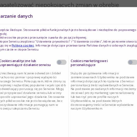
bagatelizować niepokojących zmian w obrębie
warzanie danych
odarka hormonalna
, a dokładniej czas ekspozycji
rzędzia śledzące. Stosowanie plików funkcjonalnych jest obowiązkowe i niezbędne do poprawnego d
godę.
raka piersi jest tym większe, im wcześniej pojawi
ików cookie poprzez przesunięcie suwaka do pozycji aktywnej.
topce Serwisu znajdziesz "Ustawienia prywatności" / "Ustawienia cookies", które ponownie otworz
wystąpią symptomy menopauzy. Nie bez wpływu
ją się w
Polityce cookies
. Informacje dotyczące przetwarzania Państwa danych osobowych znajduj
ym czasie w stopce Serwisu.
ch się na pierwsze dziecko — donoszenie ciąży
Cookies analityczne lub
Cookies marketingowe i
zołu mlekowego, co stanowi czynnik obniżający
usprawniające działanie serwisu
personalizujące
Umożliwiają nam liczenie odwiedzin i źródeł
Służą do pozyskiwania informacji o
ruchu oraz pomiar i poprawę wydajności
zainteresowaniach Użytkownika na podstawie
naszego Serwisu. Pokazują nam, które strony są
informacji dotyczących korzystania z Serwisu i
si
podlegających modyfikacji
należy zwrócić uwagę
najmniej i najbardziej popularne i w jaki sposób
personalizacji treści wyświetlanych w Serwisie.
odwiedzający poruszają się po Serwisie. Mogą
Na podstawie posiadanych informacji możemy
też przyspieszać działanie serwisu lub w inny
stosować prosty marketing spersonalizowany
sposób usprawniać jego działanie. Stosowanie
lub tworzyć proste profile naszych
tych plików cookie nie jest obowiązkowe, lecz
Użytkowników, na podstawie których
pozyskiwane informacje pomagają nam w
dostosowujemy treści w Serwisie wyświetlane
rozwoju i ulepszaniu Serwisu.
naszym Użytkownikom.
 alkoholu,