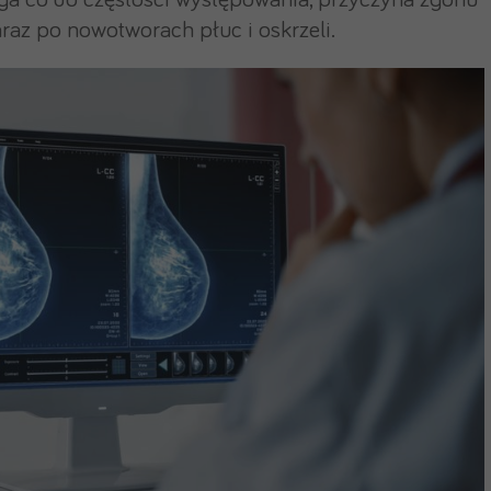
uga co do częstości występowania, przyczyna zgonu
az po nowotworach płuc i oskrzeli.