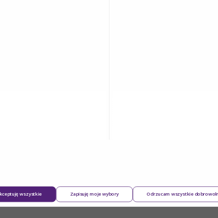
 u kobiet w wieku pomenopauzalnym.
żność występowania nadwagi i otyłości z
e piersi
. Jedna z nich podkreśla, że inicjacja
krążących we krwi estrogenów, których
lnym jest właśnie tkanka tłuszczowa. Masę ciała
(Body Mass Index), wyrażanego wzorem: BMI = masa
2
ce się w przedziale 18,5-24,9 kg/m
uznawane są za
2
dczy o nadwadze, a powyżej 30,0 kg/m
o otyłości.
ząc obwód talii oraz metodą bioimpedancji
 ciała. Należy podkreślić, że nadmierna masa ciała
, jak i
niekorzystnym czynnikiem rokowniczym
,
egłego oraz krótszy czas przeżycia bez wznowy u
kceptuję wszystkie
Zapisuję moje wybory
Odrzucam wszystkie dobrowol