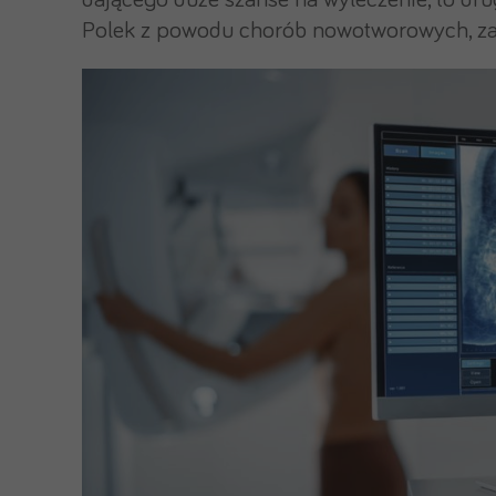
dającego duże szanse na wyleczenie, to dr
Polek z powodu chorób nowotworowych, zar