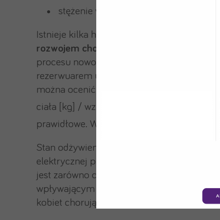
stężenie witaminy D w surowicy krwi
Istnieje kilka hipotez wskazujących na
zale
rozwojem choroby nowotworowej w obrębi
procesu nowotworzenia wynika z nadmiaru 
rezerwuarem u kobiet w wieku pomenopauza
można ocenić przy użyciu wskaźnika BMI 
2
ciała [kg] / wzrost [m]
. Wartości mieszczą
2
prawidłowe. Wynik 25,0 – 29,9 kg/m
świa
Stan odżywienia można oceniać także, mier
elektrycznej przy użyciu analizatora składu
jest zarówno czynnikiem rozwoju nowotworu
wpływającym na krótszy czas przeżycia odl
A
kobiet chorujących na raka piersi.