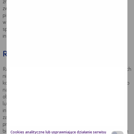
znaczeniu są również: narażenie na czynniki środowiskowe,
zwiększone spożycie lub nadmierne stężenie w surowicy
pierwiastków śladowych takich jak kadm, miedź, żelazo czy
wapń, poddanie się zabiegowi wazektomii, palenie tytoniu,
spożywanie alkoholu, stany zapalne w obrębie prostaty czy
infekcje.
Rak prostaty - objawy
Rak prostaty we wczesnym stadium nie daje zwykle żadnych
niepokojących objawów. Dopiero na skutek rozrostu
komórek nowotworowych w okolicy gruczołu krokowego lub
naciekania na okoliczne tkanki mogą pojawić się takie
objawy jak: problemy z oddawaniem moczu – zbyt częste
lub zbyt rzadkie oddawanie moczu, a także zmiany w
intensywności jego oddawania, krew w moczu. W
zaawansowanych stadiach, gdy dochodzi do objęcia
procesem nowotworowym kości, mogą pojawić się bóle
bioder, kręgosłupa czy żeber. Z uwagi na brak specyficznych
Cookies analityczne lub usprawniające działanie serwisu