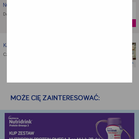
Nutridrink Protein
Dostarcza energię, białko i inne składniki …
kup
Kalkulator Białka dla pacjentów …
Czy wiesz ile białka powinieneś spożywać …
MOŻE CIĘ ZAINTERESOWAĆ: