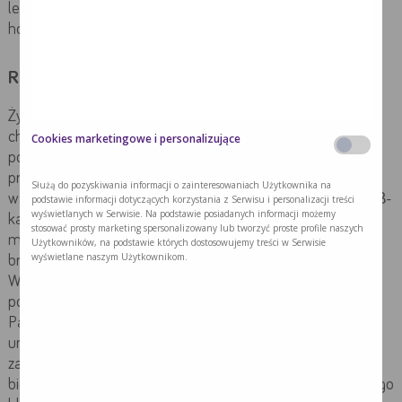
leczenia, takie jak lekiukierunkowane molekularnie lub
hormonalnie.
Rak prostaty – rola żywienia
Żywienie w bezobjawowym raku prostaty lub po przebytej
chorobie nowotworowej w obrębie gruczołu krokowego
Cookies marketingowe i personalizujące
powinno skupić się na dostarczaniu produktów o działaniu
przeciwnowotworowym, a więc wspomnianych surowych
Służą do pozyskiwania informacji o zainteresowaniach Użytkownika na
warzyw i owoców, w szczególności zawierających likopen i β-
podstawie informacji dotyczących korzystania z Serwisu i personalizacji treści
wyświetlanych w Serwisie. Na podstawie posiadanych informacji możemy
karoten, a więc pomidorów, papryki, marchwi, brzoskwiń,
stosować prosty marketing spersonalizowany lub tworzyć proste profile naszych
moreli, ale także warzyw kapustnych – kapusty, brokułów,
Użytkowników, na podstawie których dostosowujemy treści w Serwisie
wyświetlane naszym Użytkownikom.
brukselki, kalafiora oraz cebulowych – czosnku i cebuli.
Wyzwanie stanowi postępowanie dietetyczne u pacjentów
poddawanych radioterapii, w szczególności brachyterapii.
Pacjenci ci często zmagają się z biegunkami
uniemożliwiającymi poddawanie się leczeniu zgodnie z
zaplanowanym terminarzem. W przypadku intensywnych
biegunek z diety należy wykluczyć źródła nierozpuszczalnego