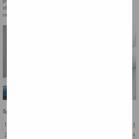
przypadków, jest rak gruczołowy. Zdecydowanie rzadziej w
obrębie tego narządu występują zmiany o charakterze
neuroendokrynnym czy mięsaki lub chłoniaki.
Spis treści:
Rak prostaty – czynniki ryzyka
Rak prostaty - objawy