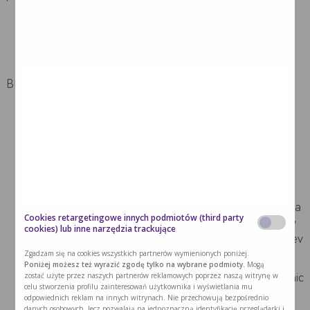
BIBLIOGRAFIA:
Nowotwory złośliwe w Polsce w 2021 r., Krajowy
Rejestr Nowotworów, MZ, 2023,
onkologia.org.pl
Gann PH. Risk factors for prostate cancer. Rev Urol.
2002;4 Suppl 5(Suppl 5):S3-S10. PMID: 16986064;
PMCID: PMC1476014.
Eeles R, Goh C, Castro E, Bancroft E, Guy M, Al Olama
Cookies retargetingowe innych podmiotów (third party
AA, Easton D, Kote-Jarai Z. The genetic epidemiology
cookies) lub inne narzędzia trackujące
of prostate cancer and its clinical implications. Nat Rev
Zgadzam się na cookies wszystkich partnerów wymienionych poniżej.
Urol 2014; 11: 18-31
Poniżej możesz też wyrazić zgodę tylko na wybrane podmioty.
Mogą
zostać użyte przez naszych partnerów reklamowych poprzez naszą witrynę w
Brouwer IA, Katan MB, Zock PL. Dietary alpha-linolenic
celu stworzenia profilu zainteresowań użytkownika i wyświetlania mu
acid is associated with reduced risk of fatal coronary
odpowiednich reklam na innych witrynach. Nie przechowują bezpośrednio
danych osobowych, lecz pozwalają na jednoznaczną identyfikację przeglądarki i