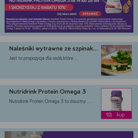
Google
YouTube
Teads
Akceptuję
Zapisuję moje
Odrzucam wszystkie
wszystkie
wybory
dobrowolne
Naleśniki wytrawne ze szpinakiem
Jest to propozycja dla osób, które …
Nutridrink Protein Omega 3
Nutridrink Protein Omega 3 to doustny …
kup