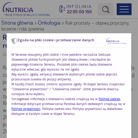
INFOLINIA
22 55 00 155
Początek treści głównej
Strona główna
Onkologia
»
»
Rak prostaty – objawy, przyczyny,
leczenie i rola żywienia
Rak prostaty – objawy, przyczyny, leczenie i
Zgoda na pliki cookie i przetwarzanie danych
rola żywienia
Autor:
Dr n med. Joanna Grupińska
W Serwisie stosujemy pliki cookie i inne podobne narzędzia śledzące.
Stosowanie plików funkcjonalnych jest obowiązkowe i niezbędne do
poprawnego działania Serwisu. Pozostałe pliki cookies będą stosowane
Rak gruczołu krokowego (prostaty, stercza) jest drugim, co do
wyłącznie wówczas, gdy wyrazisz na nie zgodę.
Aby wyrazić zgodę, aktywuj stosowanie wybranych plików cookie poprzez
częstości występowania, nowotworem złośliwym w populacji
przesunięcie suwaka do pozycji aktywnej.
polskich mężczyzn w średnim wieku, a także najczęściej
W każdej chwili możesz zmienić wyrażone zgody. W stopce Serwisu znajdziesz
występującym nowotworem w grupie mężczyzn po 70. roku
"Ustawienia prywatności" / "Ustawienia cookies", które ponownie otworzą
niniejsze okno wyboru.
życia. Zgodnie z danymi opublikowanymi w Krajowym
Szczegółowe informacje o stosowaniu cookies znajdują się w
Polityce cookies
.
Rejestrze Nowotworów liczba diagnozowanych przypadków
Informacje dotyczące przetwarzania Państwa danych osobowych znajdują się w
Polityce prywatności
. Polityka cookies oraz Polityka prywatności są dodatkowo
wzrasta każdego roku – z 12 162 w 2013 roku do 17 832 w
dostępne w każdym czasie w stopce Serwisu.
2021 roku. Prognozy wskazują na dalszy wzrost liczby
pacjentów z nowotworem prostaty – do ponad 27 000 w
2024 roku. Najczęściej występującym typem, u około 95 %