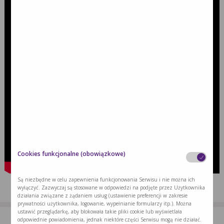
Cookies funkcjonalne (obowiązkowe)
Są niezbędne w celu zapewnienia funkcjonowania Serwisu i nie można ich
wyłączyć. Zazwyczaj są stosowane w odpowiedzi na podjęte przez Użytkownika
działania związane z żądaniem usług (ustawienie preferencji w zakresie
prywatności użytkownika, logowanie, wypełnianie formularzy itp.). Można
ustawić przeglądarkę, aby blokowała takie pliki cookie lub wyświetlała
odpowiednie powiadomienia, jednak niektóre części Serwisu mogą nie działać.