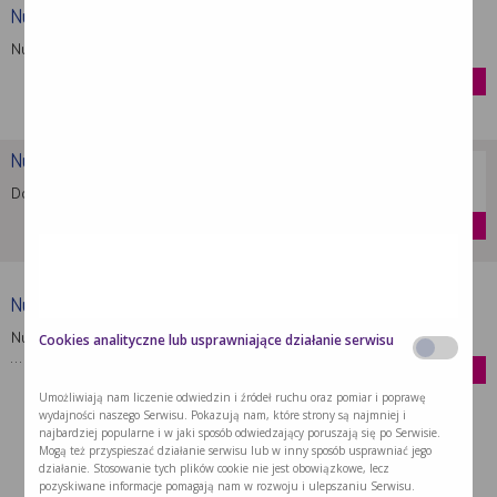
Nutridrink Protein Omega 3
Nutridrink Protein Omega 3 to doustny …
kup
Nutridrink Protein
Dostarcza energię, białko i inne składniki …
kup
Nutridrink Skin Repair (dawniej …
Nutridrink Skin Repair to produkt wysokoenergetyczny,
Cookies analityczne lub usprawniające działanie serwisu
…
kup
Umożliwiają nam liczenie odwiedzin i źródeł ruchu oraz pomiar i poprawę
wydajności naszego Serwisu. Pokazują nam, które strony są najmniej i
najbardziej popularne i w jaki sposób odwiedzający poruszają się po Serwisie.
Mogą też przyspieszać działanie serwisu lub w inny sposób usprawniać jego
działanie. Stosowanie tych plików cookie nie jest obowiązkowe, lecz
pozyskiwane informacje pomagają nam w rozwoju i ulepszaniu Serwisu.
MOŻE CIĘ ZAINTERESOWAĆ: