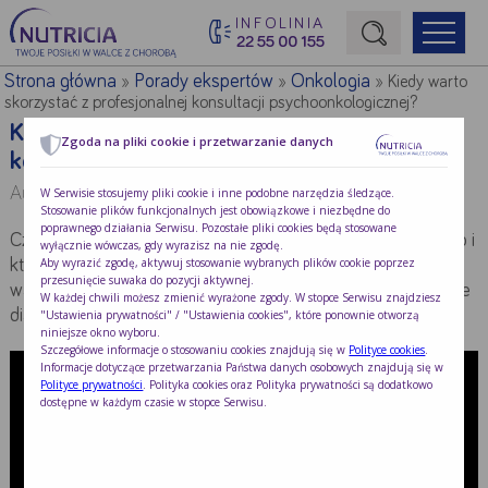
INFOLINIA
22 55 00 155
Początek treści głównej
Strona główna
Porady ekspertów
Onkologia
»
»
»
Kiedy warto
skorzystać z profesjonalnej konsultacji psychoonkologicznej?
Kiedy warto skorzystać z profesjonalnej
Zgoda na pliki cookie i przetwarzanie danych
konsultacji psychoonkologicznej?
Autor:
Adrianna Sobol
W Serwisie stosujemy pliki cookie i inne podobne narzędzia śledzące.
Stosowanie plików funkcjonalnych jest obowiązkowe i niezbędne do
poprawnego działania Serwisu. Pozostałe pliki cookies będą stosowane
Czy wiesz na czym polega rola psychoonkologa klinicznego i
wyłącznie wówczas, gdy wyrazisz na nie zgodę.
Aby wyrazić zgodę, aktywuj stosowanie wybranych plików cookie poprzez
kto może skorzystać z jego pomocy? Sprawdź dlaczego
przesunięcie suwaka do pozycji aktywnej.
warto zwrócić się o pomoc do psychoonkologa już na etapie
W każdej chwili możesz zmienić wyrażone zgody. W stopce Serwisu znajdziesz
diagnozy choroby nowotworowej.
"Ustawienia prywatności" / "Ustawienia cookies", które ponownie otworzą
niniejsze okno wyboru.
Szczegółowe informacje o stosowaniu cookies znajdują się w
Polityce cookies
.
Informacje dotyczące przetwarzania Państwa danych osobowych znajdują się w
Polityce prywatności
. Polityka cookies oraz Polityka prywatności są dodatkowo
dostępne w każdym czasie w stopce Serwisu.