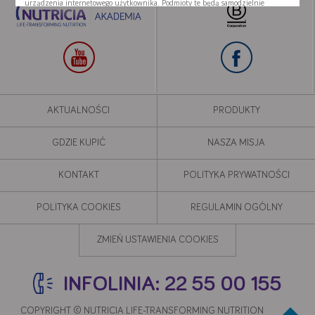
urządzenia internetowego użytkownika. Podmioty te będą samodzielnie
korzystać z tak pozyskanych informacji. Umożliwiamy stosowanie plików cookie
przez te podmioty, ponieważ sami również chcemy korzystać z ich usług i
kierować reklamy naszym Użytkownikom.
AKTUALNOŚCI
PRODUKTY
GDZIE KUPIĆ
NASZA MISJA
KONTAKT
POLITYKA PRYWATNOŚCI
POLITYKA COOKIES
REGULAMIN OGÓLNY
Google
YouTube
ZMIEŃ USTAWIENIA COOKIES
Teads
INFOLINIA: 22 55 00 155
Akceptuję
Zapisuję moje
Odrzucam wszystkie
wszystkie
wybory
dobrowolne
COPYRIGHT © NUTRICIA LIFE-TRANSFORMING NUTRITION 2020 -