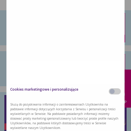
Nutridrink Protein Omega 3
Nutridrink Protein Omega 3 to doustny …
kup
Nutridrink Protein
x
Dostarcza energię, białko i inne składniki …
kup
Cookies marketingowe i personalizujące
KUP
Służą do pozyskiwania informacji o zainteresowaniach Użytkownika na
podstawie informacji dotyczących korzystania z Serwisu i personalizacji treści
wyświetlanych w Serwisie. Na podstawie posiadanych informacji możemy
stosować prosty marketing spersonalizowany lub tworzyć proste profile naszych
Użytkowników, na podstawie których dostosowujemy treści w Serwisie
wyświetlane naszym Użytkownikom.