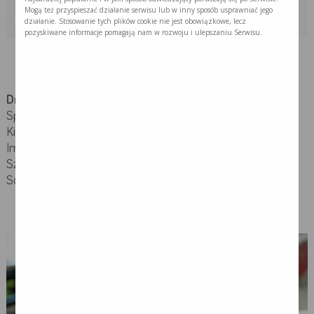
Mogą też przyspieszać działanie serwisu lub w inny sposób usprawniać jego
działanie. Stosowanie tych plików cookie nie jest obowiązkowe, lecz
pozyskiwane informacje pomagają nam w rozwoju i ulepszaniu Serwisu.
Dr n. med. Rafał Becht
Specjalista onkologii klinicznej i immunologii klinicznej.
Kierownik Oddziału Klinicznego Onkologii, Chemioterapii i
Immunoterapii Nowotworów w Samodzielnym Publicznym
Szpitalu Klinicznym Nr 1 PUM im. prof. Tadeusza
Sokołowskiego w Szczecinie.