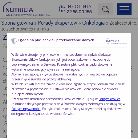
INFOLINIA
22 55 00 155
Początek treści głównej
Strona główna
Porady ekspertów
Onkologia
»
»
»
Zaakceptuj to,
że zachorowałeś na raka
Zaakceptuj to, że zachorowałeś na raka
Zgoda na pliki cookie i przetwarzanie danych
Autor:
Dr n. med. Rafał Becht
W Serwisie stosujemy pliki cookie i inne podobne narzędzia śledzące.
Stosowanie plików funkcjonalnych jest obowiązkowe i niezbędne do
Często pierwszy bezpośredni kontakt z chorobą
poprawnego działania Serwisu. Pozostałe pliki cookies będą stosowane
nowotworową mamy wówczas, gdy dotyka nas samych lub
wyłącznie wówczas, gdy wyrazisz na nie zgodę.
kogoś z najbliższego otoczenia. Próbom oswojenia myśli o
Aby wyrazić zgodę, aktywuj stosowanie wybranych plików cookie poprzez
przesunięcie suwaka do pozycji aktywnej.
chorobie towarzyszy wiele emocji, pojawia się niezliczona
W każdej chwili możesz zmienić wyrażone zgody. W stopce Serwisu znajdziesz
ilość pytań, rodzą się wątpliwości. Nie jesteś odosobniony:
"Ustawienia prywatności" / "Ustawienia cookies", które ponownie otworzą
niniejsze okno wyboru.
naturalną reakcją człowieka jest strach przed nowotworem.
Szczegółowe informacje o stosowaniu cookies znajdują się w
Polityce cookies
.
Aby go opanować i zebrać siły do walki z chorobą, warto
Informacje dotyczące przetwarzania Państwa danych osobowych znajdują się w
Polityce prywatności
. Polityka cookies oraz Polityka prywatności są dodatkowo
poznać doświadczenia innych pacjentów oraz wskazówki
dostępne w każdym czasie w stopce Serwisu.
specjalistów. Zachęcamy do przeczytania fragmentu książki
„SIŁA ŻYCIA. Podaj dalej…”. Zawiera ona porady eksperta –
lekarza onkologa, który na co dzień towarzyszy pacjentom w