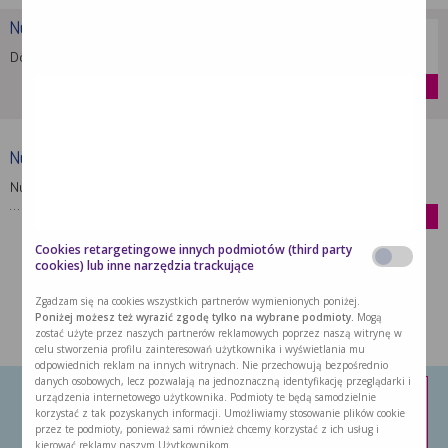
Nutridrink Protein
Dostarcza energię, białko i inne składniki …
kup
Nutridrink Skin Repair (dawniej …
Nutridrink Skin Repair to produkt wysokoenergetyczny,
…
kup
Cookies retargetingowe innych podmiotów (third party
cookies) lub inne narzędzia trackujące
Zgadzam się na cookies wszystkich partnerów wymienionych poniżej.
Poniżej możesz też wyrazić zgodę tylko na wybrane podmioty.
Mogą
MOŻE CIĘ ZAINTERESOWAĆ:
zostać użyte przez naszych partnerów reklamowych poprzez naszą witrynę w
celu stworzenia profilu zainteresowań użytkownika i wyświetlania mu
odpowiednich reklam na innych witrynach. Nie przechowują bezpośrednio
danych osobowych, lecz pozwalają na jednoznaczną identyfikację przeglądarki i
Nutridrink Protein Omega 3
urządzenia internetowego użytkownika. Podmioty te będą samodzielnie
korzystać z tak pozyskanych informacji. Umożliwiamy stosowanie plików cookie
Nutridrink Protein Omega 3 to doustny …
przez te podmioty, ponieważ sami również chcemy korzystać z ich usług i
kierować reklamy naszym Użytkownikom.