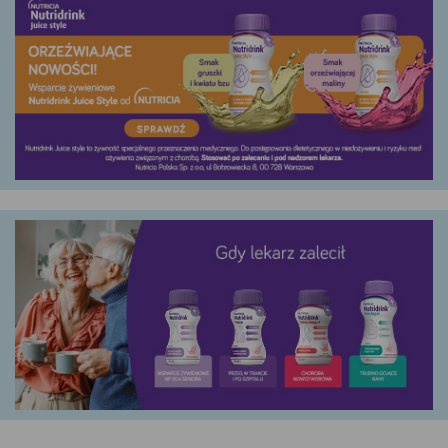
Google
YouTube
Teads
Akceptuję
Zapisuję moje
Odrzucam wszystkie
wszystkie
wybory
dobrowolne