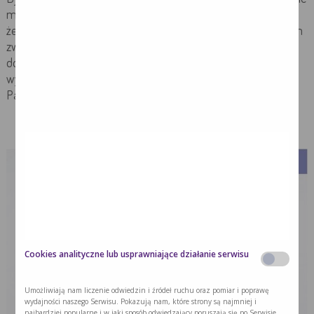
mu, na co choruje, żeby wymyślić inną chorobę. Rozumiem,
że pragną go ochronić przed trudną diagnozą, ale nie jestem
zwolennikiem takiego rozwiązania. Po pierwsze on i tak
doskonale wie, że jest poważnie chory, a milczenie bliskich
wywołuje poczucie oszukiwania i pogłębia jego strach.
Pamiętajmy, że kłamstwo i tak wyjdzie na jaw.”
Cookies analityczne lub usprawniające działanie serwisu
Umożliwiają nam liczenie odwiedzin i źródeł ruchu oraz pomiar i poprawę
wydajności naszego Serwisu. Pokazują nam, które strony są najmniej i
najbardziej popularne i w jaki sposób odwiedzający poruszają się po Serwisie.