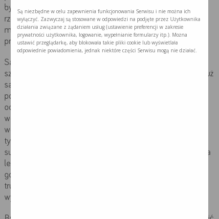
być niewidzialnym, mglistym lękiem, ale staje się
Są niezbędne w celu zapewnienia funkcjonowania Serwisu i nie można ich
rzeczywistym przeciwnikiem, którego można pokonać. A im
wyłączyć. Zazwyczaj są stosowane w odpowiedzi na podjęte przez Użytkownika
działania związane z żądaniem usług (ustawienie preferencji w zakresie
mniej będziesz się bać, tym skuteczniej mu się
prywatności użytkownika, logowanie, wypełnianie formularzy itp.). Można
przeciwstawisz.
ustawić przeglądarkę, aby blokowała takie pliki cookie lub wyświetlała
odpowiednie powiadomienia, jednak niektóre części Serwisu mogą nie działać.
Są sytuacje, w których otwarte podjęcie walki z rakiem jest
szczególnie trudne. Niektórzy pacjenci stają się zagubieni i już
sami nie wiedzą, czy chcą się leczyć, czy nie. Inni są
początkowo zupełnie bierni, zdają się na nas, lekarzy,
oczekują, że nimi pokierujemy. Tu chciałbym podkreślić –
wcale nie jest powiedziane, że osoba, która nie jest
wojownikiem, przegra walkę z rakiem! Przeciwnie! Wielu z
tych rzekomo słabych chorych zwalcza chorobę i odnosi
sukces. Ale, by wygrać, potrzebują maksymalnego wsparcia
lekarza, czasem także bliskich. Ich zadaniem jest podnieść
go na duchu i tak zmobilizować do pokonywania kolejnych
trudności, by wykrzesał w sobie siłę potrzebną do
wyzdrowienia.
Bywa też tak, że bliscy pacjenta proszą mnie, żeby nie mówić