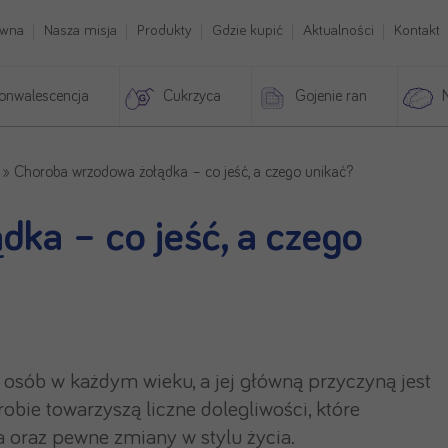
ówna
Nasza misja
Produkty
Gdzie kupić
Aktualności
Kontakt
onwalescencja
Cukrzyca
Gojenie ran
»
Choroba wrzodowa żołądka – co jeść, a czego unikać?
ka – co jeść, a czego
sób w każdym wieku, a jej główną przyczyną jest
robie towarzyszą liczne dolegliwości, które
 oraz pewne zmiany w stylu życia.