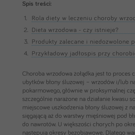
Spis treści:
Rola diety w leczeniu choroby wrzo
Dieta wrzodowa - czy istnieje?
Produkty zalecane i niedozwolone p
Przykładowy jadłospis przy chorob
Choroba wrzodowa żołądka jest to proces 
ubytków błony śluzowej – wrzodów i/lub n
pokarmowego, głównie w proksymalnej częś
szczególnie narażone na działanie kwasu s
miejscowe uszkodzenia błony śluzowej z n
sięgającą aż do warstwy mięśniowej pod bł
do nawrotów. U większości chorych po okre
następują okresy bezobjawowe. Dlatego war