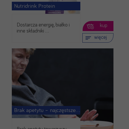
Nutridrink Protein
Dostarcza energię, białko i
kup
inne składniki …
więcej
Brak apetytu – najczęstsze …