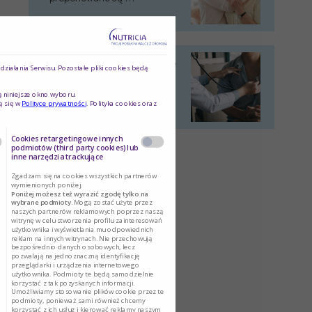
Niewydolność serca – przyczyny, …
ziałania Serwisu. Pozostałe pliki cookies będą
O niewydolności serca
ą niniejsze okno wyboru.
mówimy, gdy nie …
ą się w
Polityce prywatności
. Polityka cookies oraz
Cookies retargetingowe innych
podmiotów (third party cookies) lub
inne narzędzia trackujące
Zgadzam się na cookies wszystkich partnerów
wymienionych poniżej.
Poniżej możesz też wyrazić zgodę tylko na
wybrane podmioty.
Mogą zostać użyte przez
naszych partnerów reklamowych poprzez naszą
witrynę w celu stworzenia profilu zainteresowań
użytkownika i wyświetlania mu odpowiednich
reklam na innych witrynach. Nie przechowują
bezpośrednio danych osobowych, lecz
pozwalają na jednoznaczną identyfikację
przeglądarki i urządzenia internetowego
użytkownika. Podmioty te będą samodzielnie
korzystać z tak pozyskanych informacji.
Umożliwiamy stosowanie plików cookie przez te
podmioty, ponieważ sami również chcemy
korzystać z ich usług i kierować reklamy naszym