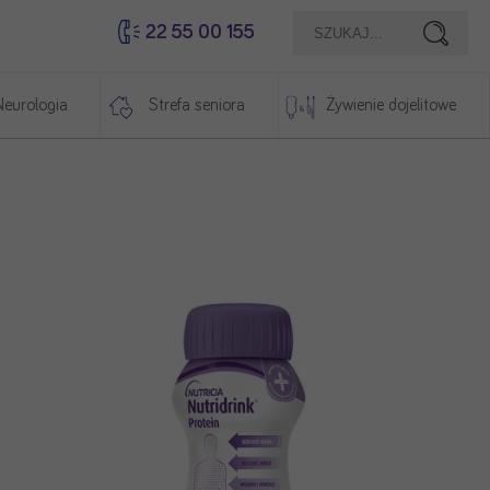
22 55 00 155
Szukaj
Neurologia
Strefa seniora
Żywienie dojelitowe