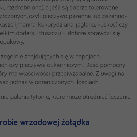
, rozdrobnione), a jeśli są dobrze tolerowane
złożonych, czyli pieczywo pszenne lub pszenno-
asze (manna, kukurydziana, jaglana, kuskus) czy
ielkim dodatku tłuszczu – dobrze sprawdzi się
rzepakowy.
czególnie znajdujących się w napojach
ach czy pieczywie cukierniczym. Dość pomocny
óry ma właściwości przeciwzapalne. Z uwagi na
ać jednak w ograniczonych ilościach.
ie palenia tytoniu, które może utrudniać leczenie
orobie wrzodowej żołądka