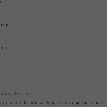
ą
anego
wego
do miękkości.
ka, dodać odrobinę wody, kardamon, siemię lniane