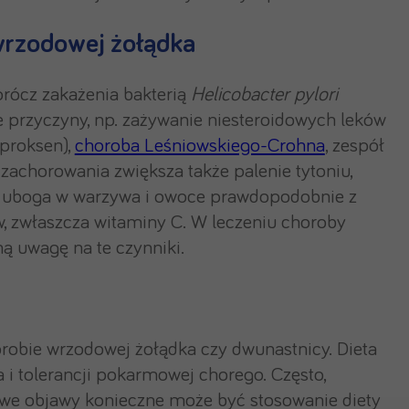
 wrzodowej żołądka
rócz zakażenia bakterią
Helicobacter pylori
przyczyny, np. zażywanie niesteroidowych leków
aproksen),
choroba Leśniowskiego-Crohna
, zespół
 zachorowania zwiększa także palenie tytoniu,
ta uboga w warzywa i owoce prawdopodobnie z
, zwłaszcza witaminy C. W leczeniu choroby
ą uwagę na te czynniki.
robie wrzodowej żołądka czy dwunastnicy. Dieta
i tolerancji pokarmowej chorego. Często,
liwe objawy konieczne może być stosowanie diety