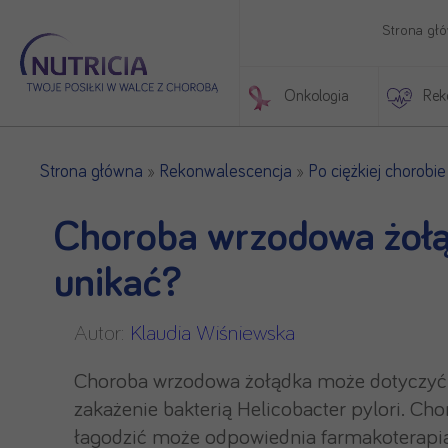
Strona gł
Onkologia
Rek
Początek treści głównej
Strona główna
Rekonwalescencja
Po ciężkiej chorobie
»
»
Choroba wrzodowa żołąd
unikać?
Autor:
Klaudia Wiśniewska
Choroba wrzodowa żołądka może dotyczyć o
zakażenie bakterią Helicobacter pylori. Cho
łagodzić może odpowiednia farmakoterapia