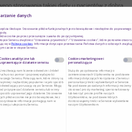
wego stosowania takiej diety u pacjentów z dobrą
warzanie danych
rzędzia śledzące. Stosowanie plików funkcjonalnych jest obowiązkowe i niezbędne do poprawnego d
godę.
ików cookie poprzez przesunięcie suwaka do pozycji aktywnej.
topce Serwisu znajdziesz "Ustawienia prywatności" / "Ustawienia cookies", które ponownie otworz
ęsto dość silny, palący, uporczywy) wstępujący 1-3
ją się w
Polityce cookies
. Informacje dotyczące przetwarzania Państwa danych osobowych znajduj
ym czasie w stopce Serwisu.
 po jedzeniu lub po zażyciu leków alkalizujących
wą;
Cookies analityczne lub
Cookies marketingowe i
usprawniające działanie serwisu
personalizujące
ie rano;
Umożliwiają nam liczenie odwiedzin i źródeł
Służą do pozyskiwania informacji o
ruchu oraz pomiar i poprawę wydajności
zainteresowaniach Użytkownika na podstawie
naszego Serwisu. Pokazują nam, które strony są
informacji dotyczących korzystania z Serwisu i
dzeniu lub na czczo;
najmniej i najbardziej popularne i w jaki sposób
personalizacji treści wyświetlanych w Serwisie.
odwiedzający poruszają się po Serwisie. Mogą
Na podstawie posiadanych informacji możemy
też przyspieszać działanie serwisu lub w inny
stosować prosty marketing spersonalizowany
siłkach
sposób usprawniać jego działanie. Stosowanie
lub tworzyć proste profile naszych
tych plików cookie nie jest obowiązkowe, lecz
Użytkowników, na podstawie których
pozyskiwane informacje pomagają nam w
dostosowujemy treści w Serwisie wyświetlane
rozwoju i ulepszaniu Serwisu.
naszym Użytkownikom.
roby wrzodowej żołądka i dwunastnicy jest
a dieta ma charakter wspomagający.