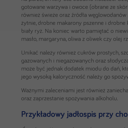
gotowane warzywa i owoce (obrane ze skórki
również świeże oraz źródła węglowodanów 
żytnie, drobne makarony pszenne i drobne k
biały ryż. Na koniec warto pamiętać o niew
masło, margaryna, oliwa z oliwek czy olej 
Unikać należy również cukrów prostych, sz
gazowanych i niegazowanych oraz słodycz
może być jednak dodatek miodu do dań, kt
jego wysoką kaloryczność należy go spożyw
Ważnymi zaleceniami jest również zaniechan
oraz zaprzestanie spożywania alkoholu.
Przykładowy jadłospis przy ch