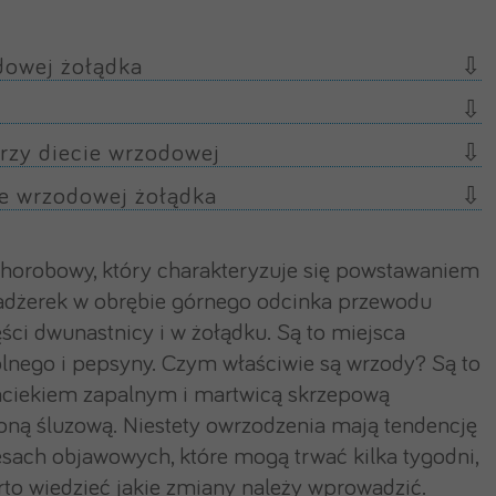
dowej żołądka
rzy diecie wrzodowej
ie wrzodowej żołądka
chorobowy, który charakteryzuje się powstawaniem
adżerek w obrębie górnego odcinka przewodu
ci dwunastnicy i w żołądku. Są to miejsca
olnego i pepsyny. Czym właściwie są wrzody? Są to
aciekiem zapalnym i martwicą skrzepową
oną śluzową. Niestety owrzodzenia mają tendencję
sach objawowych, które mogą trwać kilka tygodni,
to wiedzieć jakie zmiany należy wprowadzić.