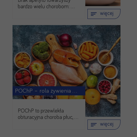
Brak apetytu towarzyszy
bardzo wielu chorobom: …
więcej
POChP – rola żywienia …
POChP to przewlekła
obturacyjna choroba płuc, …
więcej