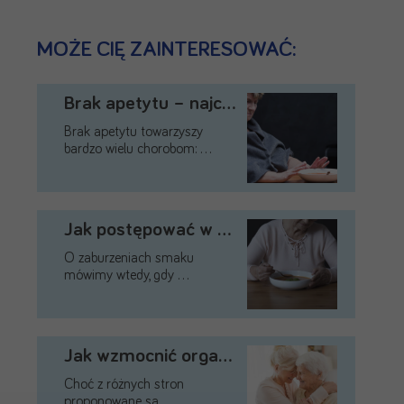
MOŻE CIĘ ZAINTERESOWAĆ:
Brak apetytu – najczęstsze …
Brak apetytu towarzyszy
bardzo wielu chorobom: …
Jak postępować w zaburzeniach …
O zaburzeniach smaku
mówimy wtedy, gdy …
Jak wzmocnić organizm osoby …
Choć z różnych stron
proponowane są …