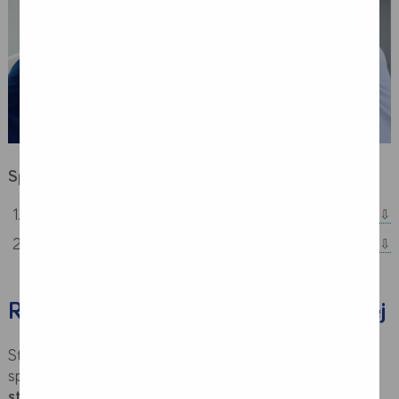
Spis treści:
Rodzaje zabiegów chirurgii szczękowej
Dieta po zabiegu chirurgii szczękowej
Rodzaje zabiegów chirurgii szczękowej
Stomatologia jako dziedzina medycyny dzieli się na kilka
specjalizacji. Są to między innymi
ortodoncja, protetyka
stomatologiczna, stomatologia zachowawcza,