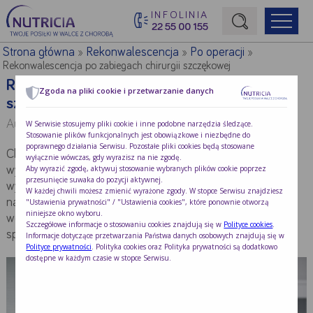
INFOLINIA
22 55 00 155
Początek treści głównej
Strona główna
Rekonwalescencja
Po operacji
»
»
»
Rekonwalescencja po zabiegach chirurgii szczękowej
Rekonwalescencja po zabiegach chirurgii
Zgoda na pliki cookie i przetwarzanie danych
szczękowej
Autor:
dr n. med. Aleksandra Skalbani
W Serwisie stosujemy pliki cookie i inne podobne narzędzia śledzące.
Stosowanie plików funkcjonalnych jest obowiązkowe i niezbędne do
poprawnego działania Serwisu. Pozostałe pliki cookies będą stosowane
Chirurgia szczękowa jest pojęciem, które u wielu osób
wyłącznie wówczas, gdy wyrazisz na nie zgodę.
Aby wyrazić zgodę, aktywuj stosowanie wybranych plików cookie poprzez
wywołuje nieprzyjemne skojarzenia. Jednak trudno sobie
przesunięcie suwaka do pozycji aktywnej.
wyobrazić współczesną medycynę bez tej dziedziny. Choć
W każdej chwili możesz zmienić wyrażone zgody. W stopce Serwisu znajdziesz
najczęściej chirurg szczękowy zajmuje się zabiegami
"Ustawienia prywatności" / "Ustawienia cookies", które ponownie otworzą
niniejsze okno wyboru.
wchodzącymi w skład stomatologii, to jednak ta medyczna
Szczegółowe informacje o stosowaniu cookies znajdują się w
Polityce cookies
.
specjalizacja łączy w sobie wiele innych.
Informacje dotyczące przetwarzania Państwa danych osobowych znajdują się w
Polityce prywatności
. Polityka cookies oraz Polityka prywatności są dodatkowo
dostępne w każdym czasie w stopce Serwisu.