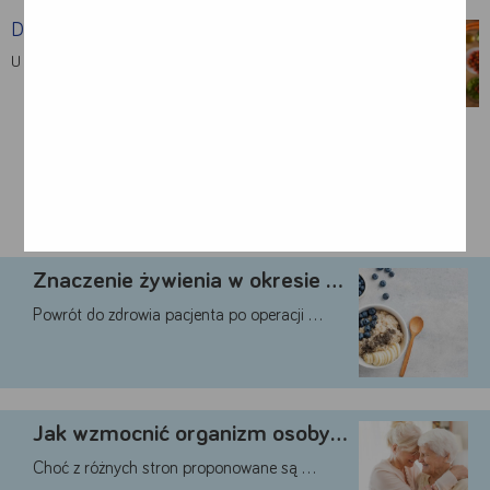
Dieta lekkostrawna po operacji
U wielu pacjentów w trakcie rekonwalescencji …
MOŻE CIĘ ZAINTERESOWAĆ:
Znaczenie żywienia w okresie …
Powrót do zdrowia pacjenta po operacji …
Jak wzmocnić organizm osoby …
Choć z różnych stron proponowane są …