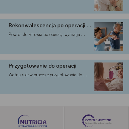
Google
YouTube
Teads
Rekonwalescencja po operacji – …
Akceptuję
Zapisuję moje
Odrzucam wszystkie
Powrót do zdrowia po operacji wymaga …
wszystkie
wybory
dobrowolne
Przygotowanie do operacji
Ważną rolę w procesie przygotowania do …