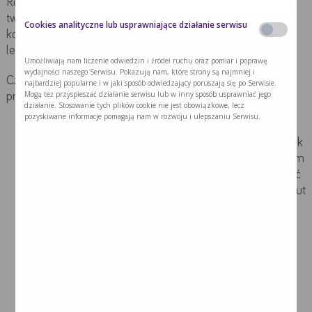
Rekonwalescencja po zabiegu chirurgii szczękowo-
twarzowej zależy od typu zabiegu i jego rozległości, dlatego
Cookies analityczne lub usprawniające działanie serwisu
konieczne jest sumienne zastosowanie się do zaleceń
lekarza stomatologa.
Umożliwiają nam liczenie odwiedzin i źródeł ruchu oraz pomiar i poprawę
wydajności naszego Serwisu. Pokazują nam, które strony są najmniej i
Część zasad jest oczywiście wspólna i po zabiegu pacjent
najbardziej popularne i w jaki sposób odwiedzający poruszają się po Serwisie.
Mogą też przyspieszać działanie serwisu lub w inny sposób usprawniać jego
przeważnie powinien:
działanie. Stosowanie tych plików cookie nie jest obowiązkowe, lecz
pozyskiwane informacje pomagają nam w rozwoju i ulepszaniu Serwisu.
Zoperowane miejsce z zewnątrz należy chłodzić
zimnym kompresem. Można do tego celu użyć kostek
lodu zamkniętych w plastikowym woreczku owiniętym
ręcznikiem lub zimnego kompresu, który można kupić
w każdej aptece. Miejsce chłodzimy przez ok. 20 minut
robiąc ok. 10-minutowe przerwy. Ważne, aby policzek
był chłodzony, ale nie zamrożony. Zimne okłady
stosujemy przez dwie godziny bezpośrednio po
zabiegu, a następnie przez dwa dni 3-4 razy dziennie
około 30-60 minut.
Przynajmniej przez 3 albo 4 dni nie wolno: