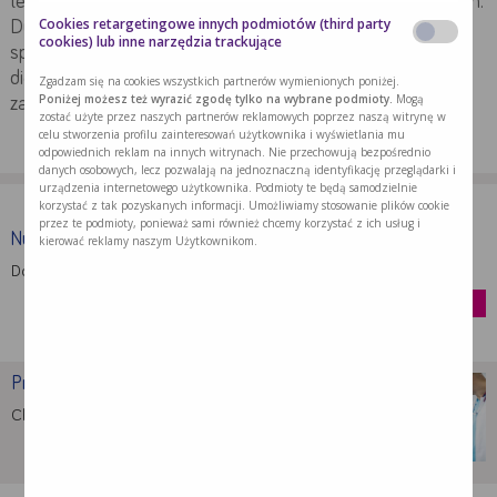
temperaturze pokojowej. Nie należy spożywać gorących dań.
Cookies retargetingowe innych podmiotów (third party
Dużo zależy czy po zabiegu jest szyna nazębna, czy w inny
cookies) lub inne narzędzia trackujące
sposób zęby są zabezpieczone i ustabilizowane. Dlatego
dietę należy dokładnie omówić z chirurgiem wykonującym
Zgadzam się na cookies wszystkich partnerów wymienionych poniżej.
Poniżej możesz też wyrazić zgodę tylko na wybrane podmioty.
Mogą
zabieg.
zostać użyte przez naszych partnerów reklamowych poprzez naszą witrynę w
celu stworzenia profilu zainteresowań użytkownika i wyświetlania mu
odpowiednich reklam na innych witrynach. Nie przechowują bezpośrednio
danych osobowych, lecz pozwalają na jednoznaczną identyfikację przeglądarki i
urządzenia internetowego użytkownika. Podmioty te będą samodzielnie
korzystać z tak pozyskanych informacji. Umożliwiamy stosowanie plików cookie
przez te podmioty, ponieważ sami również chcemy korzystać z ich usług i
Nutridrink Protein
kierować reklamy naszym Użytkownikom.
Dostarcza energię, białko i inne składniki …
kup
Problemy z jedzeniem po …
Chcąc wesprzeć organizm po operacji należy …