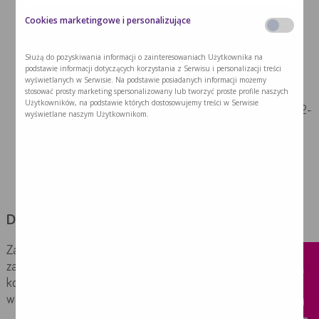
Szwy zostają usuwane zazwyczaj w tydzień po
Cookies marketingowe i personalizujące
wykonaniu zabiegu.
Dodatkowo:
Służą do pozyskiwania informacji o zainteresowaniach Użytkownika na
podstawie informacji dotyczących korzystania z Serwisu i personalizacji treści
przez 2-3 dni unikać ekstremalnego przegrzania i
wyświetlanych w Serwisie. Na podstawie posiadanych informacji możemy
nasłonecznienia,
stosować prosty marketing spersonalizowany lub tworzyć proste profile naszych
Użytkowników, na podstawie których dostosowujemy treści w Serwisie
nie spać i nie odpoczywać leżąc płasko; przez okres 2-
wyświetlane naszym Użytkownikom.
3 dni głowa musi być uniesiona,
leki przepisane przez lekarza (środki przeciwbólowe i
antybiotyki) należy stosować ściśle według jego
wskazań
Dieta po zabiegu chirurgii szczękowej
x
Zabiegi chirurgii szczękowo-twarzowej odbywają się
zazwyczaj w okolicy jamy ustnej, co wpływa na możliwości i
komfort jedzenia. Dlatego przy rekonwalescencji bardzo
ważna jest dieta.