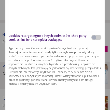
Weimann A. et al.,
ESPEN guideline: Clinical nutrition in
surgery
; Clinical Nutrition 36 (2017), s. 623-650.
Nutridrink Protein
Cookies retargetingowe innych podmiotów (third party
cookies) lub inne narzędzia trackujące
Dostarcza energię, białko i inne składniki …
kup
Zgadzam się na cookies wszystkich partnerów wymienionych poniżej.
Poniżej możesz też wyrazić zgodę tylko na wybrane podmioty.
Mogą
zostać użyte przez naszych partnerów reklamowych poprzez naszą witrynę w
celu stworzenia profilu zainteresowań użytkownika i wyświetlania mu
odpowiednich reklam na innych witrynach. Nie przechowują bezpośrednio
Problemy z jedzeniem po …
danych osobowych, lecz pozwalają na jednoznaczną identyfikację przeglądarki i
urządzenia internetowego użytkownika. Podmioty te będą samodzielnie
Chcąc wesprzeć organizm po operacji należy …
korzystać z tak pozyskanych informacji. Umożliwiamy stosowanie plików cookie
przez te podmioty, ponieważ sami również chcemy korzystać z ich usług i
kierować reklamy naszym Użytkownikom.
Dieta lekkostrawna po operacji
U wielu pacjentów w trakcie rekonwalescencji …