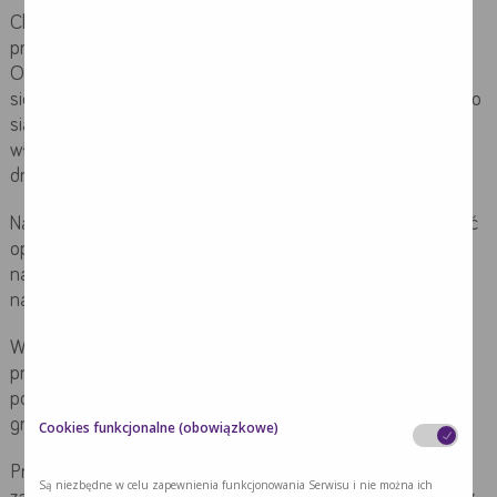
Chcąc umożliwić jak najszybsze odzyskanie sprawności
przez chorego zaleca się wczesną rehabilitację ruchową.
Odbywa się ona pod opieką fizjoterapeuty i często zaczyna
się nawet w kilka godzin po operacji – np. od samodzielnego
siadania chorego. Następnymi etapami jest wstawanie o
własnych siłach oraz spacery wokół łóżkach. W kolejnych
dniach zakres ruchów jest stopniowo zwiększany.
Należy odpowiednio pielęgnować ranę po zabiegu: zmieniać
opatrunki zgodnie z zaleceniami lekarza i pielęgniarki. Ma to
na celu zapobieganie zakażeniom, które mogłyby wpłynąć
na proces gojenia rany.
W okresie gojenia ran pooperacyjnych należy nosić lekkie,
przewiewne ubrania z naturalnych tkanin, aby uniknąć
podrażnienia rany oraz zapobiec zakażeniom bateryjnym i
grzybiczym.
Cookies funkcjonalne (obowiązkowe)
Przez pierwsze 2 miesiące po przebytym zabiegu należy
Są niezbędne w celu zapewnienia funkcjonowania Serwisu i nie można ich