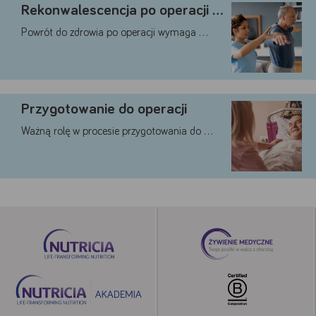
Rekonwalescencja po operacji – …
Powrót do zdrowia po operacji wymaga …
Google
YouTube
Teads
Przygotowanie do operacji
Akceptuję
Zapisuję moje
Odrzucam wszystkie
wszystkie
wybory
dobrowolne
Ważną rolę w procesie przygotowania do …