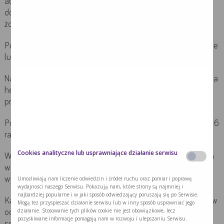
aby nie obciążać nadmiernie przewodu pokarmowego i nie
dopuścić np. do długotrwałego zalegania pokarmu w
żołądku.
Potrawy powinny być gotowane w wodzie, na parze, duszone
lub pieczone w folii.
Należy pić 2-3 litry napojów dziennie (woda mineralna, słaba
herbata), co zapewnia prawidłową pracę nerek oraz chroni
przed obrzękami.
Posiłki należy spożywać w regularnych odstępach czasu, 5-6
razy dziennie, o małych objętościach.
Cookies analityczne lub usprawniające działanie serwisu
Większa zawartość w posiłkach pełnowartościowego białka
wspiera proces gojenia ran, a także zapobiega
wykorzystywaniu zapasów białka np. z mięśni.
Umożliwiają nam liczenie odwiedzin i źródeł ruchu oraz pomiar i poprawę
wydajności naszego Serwisu. Pokazują nam, które strony są najmniej i
najbardziej popularne i w jaki sposób odwiedzający poruszają się po Serwisie.
Każdego dnia chory powinien spożywać warzywa i owoce (w
Mogą też przyspieszać działanie serwisu lub w inny sposób usprawniać jego
działanie. Stosowanie tych plików cookie nie jest obowiązkowe, lecz
odpowiedniej dla niego formie np. przecierów, musów,
pozyskiwane informacje pomagają nam w rozwoju i ulepszaniu Serwisu.
soków), które są źródłem witamin i składników mineralnych