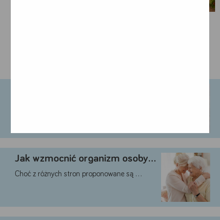
MOŻE CIĘ ZAINTERESOWAĆ:
Znaczenie żywienia w okresie …
Powrót do zdrowia pacjenta po operacji …
Jak wzmocnić organizm osoby …
Choć z różnych stron proponowane są …