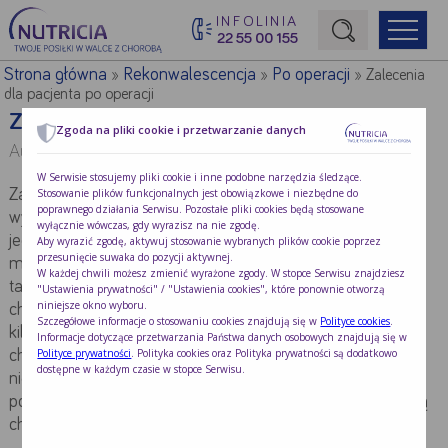
INFOLINIA
22 55 00 155
Początek treści głównej
Strona główna
Rekonwalescencja
Po operacji
»
»
»
Zalecenia
dla pacjenta po operacji
Zalecenia dla pacjenta po operacji
Zgoda na pliki cookie i przetwarzanie danych
Autor:
mgr Magdalena Giełbaga-Nowak
W Serwisie stosujemy pliki cookie i inne podobne narzędzia śledzące.
Stosowanie plików funkcjonalnych jest obowiązkowe i niezbędne do
Zabieg operacyjny jest z perspektywy działania organizmu
poprawnego działania Serwisu. Pozostałe pliki cookies będą stosowane
wydarzeniem ”silnie stresującym”. Wiąże się ze zmianą w
wyłącznie wówczas, gdy wyrazisz na nie zgodę.
jego funkcjonowaniu w związku z narkozą,
Aby wyrazić zgodę, aktywuj stosowanie wybranych plików cookie poprzez
przesunięcie suwaka do pozycji aktywnej.
metabolizowaniem przyjętych leków anestezjologicznych, a
W każdej chwili możesz zmienić wyrażone zgody. W stopce Serwisu znajdziesz
także z powstaniem rany pooperacyjnej. W zależności od
"Ustawienia prywatności" / "Ustawienia cookies", które ponownie otworzą
niniejsze okno wyboru.
charakteru operacji, proces powrotu do zdrowia może zająć
Szczegółowe informacje o stosowaniu cookies znajdują się w
Polityce cookies
.
kilka tygodni, a czasem dłużej. Pacjent po zabiegu
Informacje dotyczące przetwarzania Państwa danych osobowych znajdują się w
Polityce prywatności
. Polityka cookies oraz Polityka prywatności są dodatkowo
chirurgicznym przez dłuższy czas może czuć się osłabiony i
dostępne w każdym czasie w stopce Serwisu.
nie mieć sił do wykonywania codziennych czynności. Z tego
powodu istotną kwestią jest podjęcie działań, które pomogą
choremu w powrocie do sprawności.