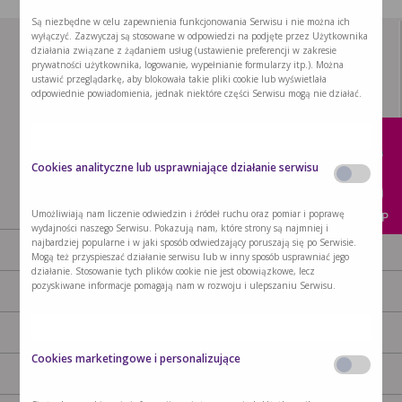
Są niezbędne w celu zapewnienia funkcjonowania Serwisu i nie można ich
wyłączyć. Zazwyczaj są stosowane w odpowiedzi na podjęte przez Użytkownika
działania związane z żądaniem usług (ustawienie preferencji w zakresie
prywatności użytkownika, logowanie, wypełnianie formularzy itp.). Można
ustawić przeglądarkę, aby blokowała takie pliki cookie lub wyświetlała
odpowiednie powiadomienia, jednak niektóre części Serwisu mogą nie działać.
x
Cookies analityczne lub usprawniające działanie serwisu
Umożliwiają nam liczenie odwiedzin i źródeł ruchu oraz pomiar i poprawę
KUP
wydajności naszego Serwisu. Pokazują nam, które strony są najmniej i
najbardziej popularne i w jaki sposób odwiedzający poruszają się po Serwisie.
AKTUALNOŚCI
PRODUKTY
Mogą też przyspieszać działanie serwisu lub w inny sposób usprawniać jego
działanie. Stosowanie tych plików cookie nie jest obowiązkowe, lecz
pozyskiwane informacje pomagają nam w rozwoju i ulepszaniu Serwisu.
GDZIE KUPIĆ
NASZA MISJA
KONTAKT
POLITYKA PRYWATNOŚCI
Cookies marketingowe i personalizujące
POLITYKA COOKIES
REGULAMIN OGÓLNY