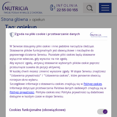
INFOLINIA
22 55 00 155
Początek treści głównej
Strona główna
»
opiekun
Tag:
opiekun
Zgoda na pliki cookie i przetwarzanie danych
Jakie są potrzeby opiekuna …
W Serwisie stosujemy pliki cookie i inne podobne narzędzia śledzące.
Stosowanie plików funkcjonalnych jest obowiązkowe i niezbędne do
Diagnoza choroby onkologicznej ma wpływ nie …
poprawnego działania Serwisu. Pozostałe pliki cookies będą stosowane
wyłącznie wówczas, gdy wyrazisz na nie zgodę.
Aby wyrazić zgodę, aktywuj stosowanie wybranych plików cookie poprzez
przesunięcie suwaka do pozycji aktywnej.
Jaką rolę może odegrać …
W każdej chwili możesz zmienić wyrażone zgody. W stopce Serwisu znajdziesz
"Ustawienia prywatności" / "Ustawienia cookies", które ponownie otworzą
Rola opiekuna pacjenta onkologicznego jest ważna,
niniejsze okno wyboru.
…
Szczegółowe informacje o stosowaniu cookies znajdują się w
Polityce cookies
.
Informacje dotyczące przetwarzania Państwa danych osobowych znajdują się w
Polityce prywatności
. Polityka cookies oraz Polityka prywatności są dodatkowo
dostępne w każdym czasie w stopce Serwisu.
Cookies funkcjonalne (obowiązkowe)