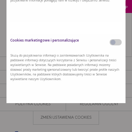
pozyskiwane informacje pomagają nam w rozwoju i ulepszaniu Serwisu.
KUP
Cookies marketingowe i personalizujące
Służą do pozyskiwania informacji o zainteresowaniach Użytkownika na
podstawie informacji dotyczących korzystania z Serwisu i personalizacji treści
AKTUALNOŚCI
PRODUKTY
wyświetlanych w Serwisie. Na podstawie posiadanych informacji możemy
stosować prosty marketing spersonalizowany lub tworzyć proste profile naszych
Użytkowników, na podstawie których dostosowujemy treści w Serwisie
GDZIE KUPIĆ
NASZA MISJA
wyświetlane naszym Użytkownikom.
KONTAKT
POLITYKA PRYWATNOŚCI
POLITYKA COOKIES
REGULAMIN OGÓLNY
ZMIEŃ USTAWIENIA COOKIES
Cookies retargetingowe innych podmiotów (third party
cookies) lub inne narzędzia trackujące