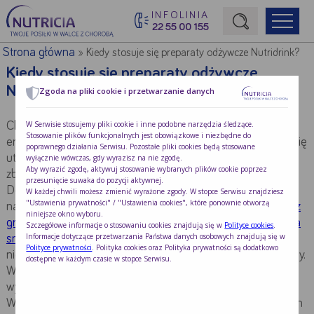
INFOLINIA
22 55 00 155
Początek treści głównej
Strona główna
»
Kiedy stosuje się preparaty odżywcze Nutridrink?
Kiedy stosuje się preparaty odżywcze
Nutridrink?
Zgoda na pliki cookie i przetwarzanie danych
W Serwisie stosujemy pliki cookie i inne podobne narzędzia śledzące.
Choroba, uraz lub operacja zwiększają zapotrzebowanie
Stosowanie plików funkcjonalnych jest obowiązkowe i niezbędne do
energetyczne, a jednocześnie często u pacjentów pojawia się
poprawnego działania Serwisu. Pozostałe pliki cookies będą stosowane
utrata apetytu lub inny powód, którego konsekwencją jest
wyłącznie wówczas, gdy wyrazisz na nie zgodę.
Aby wyrazić zgodę, aktywuj stosowanie wybranych plików cookie poprzez
zbyt niskie w stosunku do potrzeb spożycie pokarmu.
przesunięcie suwaka do pozycji aktywnej.
Do problemów z jedzeniem spowodowanych chorobą
W każdej chwili możesz zmienić wyrażone zgody. W stopce Serwisu znajdziesz
"Ustawienia prywatności" / "Ustawienia cookies", które ponownie otworzą
należą: zmniejszony apetyt, niechęć do jedzenia,
problemy z
niniejsze okno wyboru.
gryzieniem
, problemy z połykaniem,
zaburzenia odczuwania
Szczegółowe informacje o stosowaniu cookies znajdują się w
Polityce cookies
.
Informacje dotyczące przetwarzania Państwa danych osobowych znajdują się w
smaku
i zapachu, ból przy jedzeniu, suchość w jamie ustnej,
Polityce prywatności
. Polityka cookies oraz Polityka prywatności są dodatkowo
niemożność spożycia posiłku, osłabienie, drżenia, niedowłady.
dostępne w każdym czasie w stopce Serwisu.
W rezultacie chory słabnie i gorzej reaguje na leczenie,
wydłuża się czas hospitalizacji i rekonwalescencji.
W takim wypadku preparaty odżywcze Nutridrink są dobrym