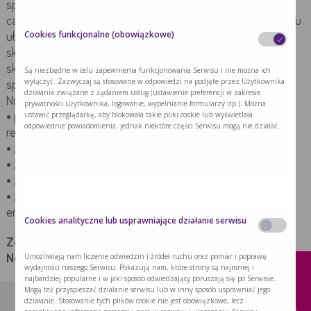
sposobem na zwiększenie wartości odżywczej
całodziennego wyżywienia chorego. Płynna forma preparatu
Cookies funkcjonalne (obowiązkowe)
ułatwia spożycie – pacjent nie musi gryźć i przeżuwać, a
skondensowana formuła zapewnia dużą ilość energii i
składników odżywczych w małej, a przez to łatwiejszej do
Są niezbędne w celu zapewnienia funkcjonowania Serwisu i nie można ich
wyłączyć. Zazwyczaj są stosowane w odpowiedzi na podjęte przez Użytkownika
spożycia, objętości.
działania związane z żądaniem usług (ustawienie preferencji w zakresie
Nutridrink należy podawać u pacjentów:
prywatności użytkownika, logowanie, wypełnianie formularzy itp.). Można
ustawić przeglądarkę, aby blokowała takie pliki cookie lub wyświetlała
• przed i po zabiegach operacyjnych, oraz w okresie
odpowiednie powiadomienia, jednak niektóre części Serwisu mogą nie działać.
rekonwalescencji,
• z porażeniem mózgowym,
• zaburzeniami żucia i połykania,
• z brakiem apetytu o różnej etiologii,
• ze zwiększonym zapotrzebowaniem białkowo-
energetycznym.
Cookies analityczne lub usprawniające działanie serwisu
x
Zobacz wszystkie pytania i odpowiedzi dotyczące
Umożliwiają nam liczenie odwiedzin i źródeł ruchu oraz pomiar i poprawę
Neurologii:
FAQ Udar
,
FAQ Alzheimer
wydajności naszego Serwisu. Pokazują nam, które strony są najmniej i
najbardziej popularne i w jaki sposób odwiedzający poruszają się po Serwisie.
Mogą też przyspieszać działanie serwisu lub w inny sposób usprawniać jego
działanie. Stosowanie tych plików cookie nie jest obowiązkowe, lecz