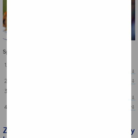
Spis treści:
Zaburzenia smaku jako skutek uboczny leczenia
onkologicznego
Przyczyny zaburzeń smaku (dysgeuzji)
Zmiany w odczuwaniu smaku i zapachu jako działania
niepożądane chemioterapii i radioterapii
Jak długo trwają zaburzenia smaku w chorobie nowotworowej?
Zaburzenia smaku jako skutek uboczny