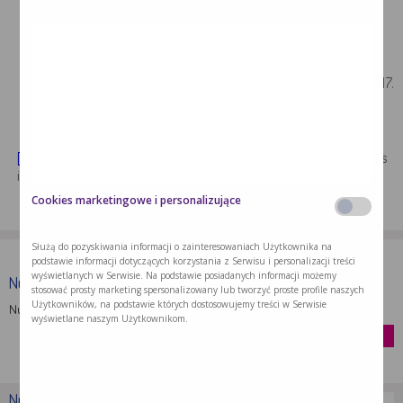
poddanych terapii przeciwnowotworowej. Borgis – Nowa
Stomatologia 3/2009, s. 59-63.
Spotten et al. Subjective and objective taste and smell
changes in cancer. Annals of Oncology 28: 969–984, 2017.
[1]
Spotten et al. Subjective and objective taste and smell changes
in cancer. Annals of Oncology 28: 969–984, 2017
Cookies marketingowe i personalizujące
Służą do pozyskiwania informacji o zainteresowaniach Użytkownika na
podstawie informacji dotyczących korzystania z Serwisu i personalizacji treści
wyświetlanych w Serwisie. Na podstawie posiadanych informacji możemy
Nutridrink Protein Omega 3
stosować prosty marketing spersonalizowany lub tworzyć proste profile naszych
Użytkowników, na podstawie których dostosowujemy treści w Serwisie
Nutridrink Protein Omega 3 to doustny …
wyświetlane naszym Użytkownikom.
kup
Nutridrink Protein