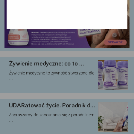
Żywienie medyczne: co to …
Żywienie medyczne to żywność stworzona dla
…
Google
YouTube
UDARatować życie. Poradnik dla …
Teads
Zapraszamy do zapoznania się z poradnikiem
…
Akceptuję
Zapisuję moje
Odrzucam wszystkie
wszystkie
wybory
dobrowolne