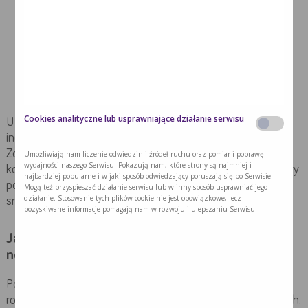
gorzki posmak w ustach,
uczucie suchości w jamie ustnej,
mdlący smak,
zmiany w obrębie śluzówki jamy ustnej,
zmiany w odczuwaniu zapachów.
Cookies analityczne lub usprawniające działanie serwisu
U każdego chorego zaburzenia smaku są kwestią
indywidualną, odczuwaną z różnym stopniem nasilenia.
Zdarza się, że takie wrażenia są wywoływane przez
Umożliwiają nam liczenie odwiedzin i źródeł ruchu oraz pomiar i poprawę
wydajności naszego Serwisu. Pokazują nam, które strony są najmniej i
konkretne artykuły spożywcze. Przykładowo, często produkty
najbardziej popularne i w jaki sposób odwiedzający poruszają się po Serwisie.
pochodzenia zwierzęcego odbierane są jako metaliczne w
Mogą też przyspieszać działanie serwisu lub w inny sposób usprawniać jego
działanie. Stosowanie tych plików cookie nie jest obowiązkowe, lecz
smaku.
pozyskiwane informacje pomagają nam w rozwoju i ulepszaniu Serwisu.
Jak długo trwają zaburzenia smaku w chorobie
nowotworowej?
Powyższe objawy mogą wystąpić już następnego dnia po
rozpoczęciu leczenia i zazwyczaj ustępują po 6-8 tygodniach.