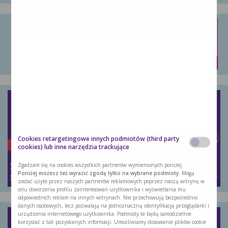
Nutridrink Protein
Dostarcza energię, białko i inne składniki …
kup
Cookies retargetingowe innych podmiotów (third party
cookies) lub inne narzędzia trackujące
Zgadzam się na cookies wszystkich partnerów wymienionych poniżej.
Poniżej możesz też wyrazić zgodę tylko na wybrane podmioty.
Mogą
zostać użyte przez naszych partnerów reklamowych poprzez naszą witrynę w
celu stworzenia profilu zainteresowań użytkownika i wyświetlania mu
odpowiednich reklam na innych witrynach. Nie przechowują bezpośrednio
danych osobowych, lecz pozwalają na jednoznaczną identyfikację przeglądarki i
urządzenia internetowego użytkownika. Podmioty te będą samodzielnie
korzystać z tak pozyskanych informacji. Umożliwiamy stosowanie plików cookie