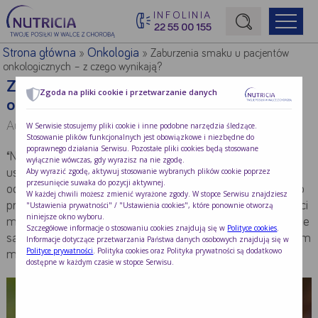
INFOLINIA
22 55 00 155
Początek treści głównej
Strona główna
Onkologia
»
»
Zaburzenia smaku u pacjentów
onkologicznych – z czego wynikają?‎
Zaburzenia smaku u pacjentów
Zgoda na pliki cookie i przetwarzanie danych
onkologicznych – z czego wynikają?‎
Autor:
mgr Magdalena Giełbaga-Nowak
W Serwisie stosujemy pliki cookie i inne podobne narzędzia śledzące.
Stosowanie plików funkcjonalnych jest obowiązkowe i niezbędne do
poprawnego działania Serwisu. Pozostałe pliki cookies będą stosowane
“Nie czuję smaku tego dania” – to słowa, które można
wyłącznie wówczas, gdy wyrazisz na nie zgodę.
Aby wyrazić zgodę, aktywuj stosowanie wybranych plików cookie poprzez
usłyszeć z ust pacjentów onkologicznych. Zmiany w
przesunięcie suwaka do pozycji aktywnej.
odczuwaniu smaku i zapachu potraw to dolegliwości często
W każdej chwili możesz zmienić wyrażone zgody. W stopce Serwisu znajdziesz
przez nich zgłaszane. Bywają na tyle intensywne, że pacjenci
"Ustawienia prywatności" / "Ustawienia cookies", które ponownie otworzą
niniejsze okno wyboru.
mają problem ze spożywaniem posiłków i tracą apetyt. Jakie
Szczegółowe informacje o stosowaniu cookies znajdują się w
Polityce cookies
.
są przyczyny tego, że zmysł smaku u chorych z nowotworem
Informacje dotyczące przetwarzania Państwa danych osobowych znajdują się w
Polityce prywatności
. Polityka cookies oraz Polityka prywatności są dodatkowo
może nie pracować prawidłowo?
dostępne w każdym czasie w stopce Serwisu.