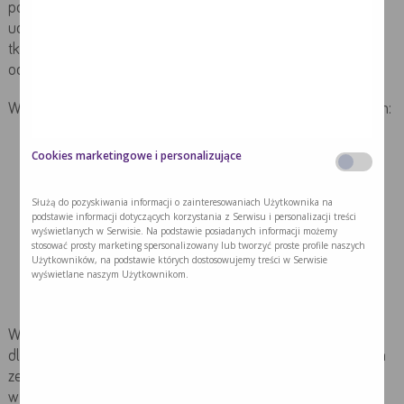
pomocniczy do poruszania należy stosować dodatkowe
udogodnienia. Minimalizacja nacisku między powierzchnią
tkanek, a podłożem jest osiągana poprzez systemy
odciążeniowe, podkłady, materace, łóżka.
Wyróżnia się kilka rodzajów materacy przeciwodleżynowych:
materace gąbkowe,
Cookies marketingowe i personalizujące
piankowe,
Służą do pozyskiwania informacji o zainteresowaniach Użytkownika na
gofrowane,
podstawie informacji dotyczących korzystania z Serwisu i personalizacji treści
wyświetlanych w Serwisie. Na podstawie posiadanych informacji możemy
materace bąbelkowe
stosować prosty marketing spersonalizowany lub tworzyć proste profile naszych
Użytkowników, na podstawie których dostosowujemy treści w Serwisie
zmiennociśnieniowe
wyświetlane naszym Użytkownikom.
oraz materace rurowe zmiennociśnieniowe.
Wybór materaca powinien być dostosowany indywidualnie
dla każdego pacjenta. Nawet najlepszy materac nie zwalnia
ze zmiany pozycji ciała, która powinna być przeprowadzana
w ustalonych odstępach czasu.