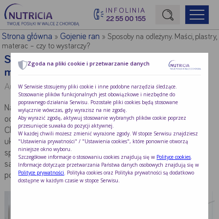
INFOLINIA
22 55 00 155
Początek treści głównej
Strona główna
Gojenie ran
»
»
Sposoby na odleżyny. Maści, plastry,
materac – czy to wystarczy?
Sposoby na odleżyny. Maści, plastry,
Zgoda na pliki cookie i przetwarzanie danych
materac – czy to wystarczy?
Autor:
Redakcja Nutricia
W Serwisie stosujemy pliki cookie i inne podobne narzędzia śledzące.
Stosowanie plików funkcjonalnych jest obowiązkowe i niezbędne do
poprawnego działania Serwisu. Pozostałe pliki cookies będą stosowane
Na całym świecie obserwuje się wzrost występowania
wyłącznie wówczas, gdy wyrazisz na nie zgodę.
Aby wyrazić zgodę, aktywuj stosowanie wybranych plików cookie poprzez
odleżyn. Wiele czynników ma wpływ na ten stan rzeczy.
przesunięcie suwaka do pozycji aktywnej.
Choroby przewlekłe takie jak cukrzyca, otyłość, choroby
W każdej chwili możesz zmienić wyrażone zgody. W stopce Serwisu znajdziesz
układu krążenia u osób starszych powodują ograniczenie
"Ustawienia prywatności" / "Ustawienia cookies", które ponownie otworzą
niniejsze okno wyboru.
sprawności ruchowej oraz zmniejszenie możliwości
Szczegółowe informacje o stosowaniu cookies znajdują się w
Polityce cookies
.
samoopiekuńczych. Jak powinno wyglądać prawidłowe
Informacje dotyczące przetwarzania Państwa danych osobowych znajdują się w
Polityce prywatności
. Polityka cookies oraz Polityka prywatności są dodatkowo
postępowanie przy odleżynach?
dostępne w każdym czasie w stopce Serwisu.