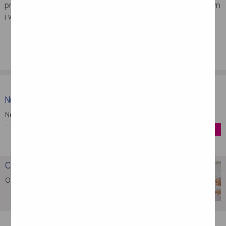
profilaktyczne u chorych zagrożonych wystąpieniem odleżyn
i w porę zadziałać, gdy zauważymy niepokojące sygnały.
Nutridrink Skin Repair (dawniej …
Nutridrink Skin Repair to produkt wysokoenergetyczny,
…
kup
Czym są odleżyny?
Odleżyna to miejscowa martwica tkanek najczęściej …