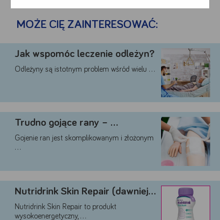
MOŻE CIĘ ZAINTERESOWAĆ:
Jak wspomóc leczenie odleżyn?
Odleżyny są istotnym problem wśród wielu …
Google
Trudno gojące rany – …
YouTube
Gojenie ran jest skomplikowanym i złożonym
Teads
…
Akceptuję
Zapisuję moje
Odrzucam wszystkie
wszystkie
wybory
dobrowolne
Nutridrink Skin Repair (dawniej …
Nutridrink Skin Repair to produkt
wysokoenergetyczny, …