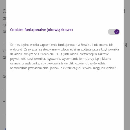
Czas powstania odleżyn jest zmienny, ale zawsze krótszy od
procesu leczenia, który może trwać nawet kilkanaście lub
kilkadziesiąt miesięcy. Dlatego należy duży nacisk kłaść na
Cookies funkcjonalne (obowiązkowe)
profilaktykę. Działania te powinny polegać na:
– minimalizacji sił nacisku i tarcia na skórę poprzez regularną
Są niezbędne w celu zapewnienia funkcjonowania Serwisu i nie można ich
wyłączyć. Zazwyczaj są stosowane w odpowiedzi na podjęte przez Użytkownika
zmianę pozycji ciała i stosowanie materacy
działania związane z żądaniem usług (ustawienie preferencji w zakresie
przeciwodleżynowych,
prywatności użytkownika, logowanie, wypełnianie formularzy itp.). Można
ustawić przeglądarkę, aby blokowała takie pliki cookie lub wyświetlała
odpowiednie powiadomienia, jednak niektóre części Serwisu mogą nie działać.
– pielęgnację skóry, utrzymanie jej w czystości i suchości i
ochronę przed szkodliwymi czynnikami zewnętrznymi,
– leczenie chorób współistniejących,
– zadbanie o prawidłowe odżywienie i nawodnienie
– wyrównanie zaburzeń metabolicznych.