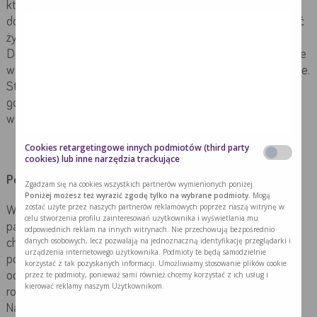
których nie ma możliwości skutecznego żywienia drogą
doustną lub z trudnościami w połykaniu lekarz może zalecić
żywienie dojelitowe przez zgłębnik, lub przetokę odżywczą.
Dostępna jest duża różnorodność diet przemysłowych, które
w swoim składzie zawierają odpowiednie składniki odżywcze.
Stosowanie interwencji żywieniowej u pacjentów z trudno
gojącą raną poprawia stan odżywienia, i dzięki temu
wspomaga gojenie ran.
Cookies retargetingowe innych podmiotów (third party
cookies) lub inne narzędzia trackujące
Podsumowanie
Zgadzam się na cookies wszystkich partnerów wymienionych poniżej.
Poniżej możesz też wyrazić zgodę tylko na wybrane podmioty.
Mogą
zostać użyte przez naszych partnerów reklamowych poprzez naszą witrynę w
Występowanie odleżyn jest problemem nie tylko dla
celu stworzenia profilu zainteresowań użytkownika i wyświetlania mu
pacjenta, ale również dla rodziny Obniżają jakość życia
odpowiednich reklam na innych witrynach. Nie przechowują bezpośrednio
danych osobowych, lecz pozwalają na jednoznaczną identyfikację przeglądarki i
chorego, powodują ból, wydłużają czas pobytu w szpitalu,
urządzenia internetowego użytkownika. Podmioty te będą samodzielnie
powodują wzrost kosztów leczenia. Opieka nad chorym z
korzystać z tak pozyskanych informacji. Umożliwiamy stosowanie plików cookie
przez te podmioty, ponieważ sami również chcemy korzystać z ich usług i
odleżyną powinna koncentrować się na pacjencie i jego
kierować reklamy naszym Użytkownikom.
rodzinie z wykorzystaniem aktualnej wiedzy medycznej.
Należy też przed wszystkim zwrócić uwagę na działania