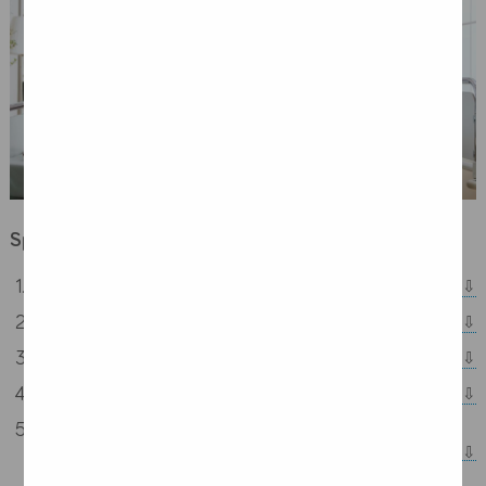
Spis treści:
Po pierwsze – stworzenie odpowiednich warunków do gojenia
Najważniejsze – profilaktyka odleżyn
Jak pielęgnować skórę przy odleżynach?
Materace przeciwodleżynowe – nieocenione wsparcie
Nieodłączny element procesu gojenia ran – interwencja
żywieniowa