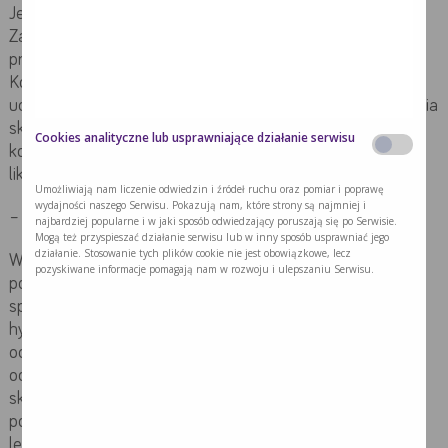
Jednym ze środków rekomendowanych jest oliwa z oliwek.
Zawarte w niej składniki wykazują działanie przeciwzapalne,
przeciwutleniające oraz stymulują odnawianie naskórka.
Kolejnym jest aloes, którego składniki zmniejszają reakcje
uczuleniowe, osłabiają świąd i zmniejszają podrażnienia
skóry. Pozytywne opinie naukowców zyskał również olej
Cookies analityczne lub usprawniające działanie serwisu
kokosowy, który nawilża, zmniejsza stan zapalny skóry oraz
likwiduje siłę tarcia.
Umożliwiają nam liczenie odwiedzin i źródeł ruchu oraz pomiar i poprawę
wydajności naszego Serwisu. Pokazują nam, które strony są najmniej i
– opatrunki
najbardziej popularne i w jaki sposób odwiedzający poruszają się po Serwisie.
Mogą też przyspieszać działanie serwisu lub w inny sposób usprawniać jego
działanie. Stosowanie tych plików cookie nie jest obowiązkowe, lecz
W profilaktyce i leczeniu oprócz środków naturalnych
pozyskiwane informacje pomagają nam w rozwoju i ulepszaniu Serwisu.
poprawiających elastyczność skóry stosuje się opatrunki
specjalistyczne, takie jak folie półprzepuszczalne,
hydrokoloidy, silicony i pianki. Ich zastosowanie ma na celu
ochronę skóry poprzez minimalizacje tarcia, miejscowego
odciążania i leczenia zmian. Opatrunki specjalistyczne
skracają czas leczenia oraz ograniczają występowanie
powikłań. O doborze rodzaju opatrunku decyduje
lekarz i pielęgniarka.