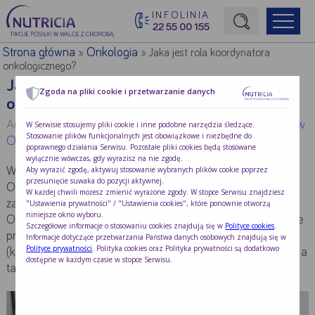
INFOLINIA
22 55 00 155
Początek treści głównej
Strona główna
Onkologia
»
»
Jaka jest rola koordynatora
onkologicznego?
Jaka jest rola koordynatora
Zgoda na pliki cookie i przetwarzanie danych
onkologicznego?
Autor:
Dr Eliza Działach, prezes Stowarzyszenia Koordynatorów
W Serwisie stosujemy pliki cookie i inne podobne narzędzia śledzące.
Stosowanie plików funkcjonalnych jest obowiązkowe i niezbędne do
Onkologicznych ON-KO
poprawnego działania Serwisu. Pozostałe pliki cookies będą stosowane
wyłącznie wówczas, gdy wyrazisz na nie zgodę.
Aby wyrazić zgodę, aktywuj stosowanie wybranych plików cookie poprzez
Według definicji zawartej w Ustawie o Krajowej Sieci
przesunięcie suwaka do pozycji aktywnej.
Onkologicznej (KSO) koordynator onkologiczny to osoba
W każdej chwili możesz zmienić wyrażone zgody. W stopce Serwisu znajdziesz
zatrudniona w Specjalistycznym Ośrodku Leczenia
"Ustawienia prywatności" / "Ustawienia cookies", które ponownie otworzą
niniejsze okno wyboru.
Onkologicznego (SOLO), do której zadań należy zarządzanie
Szczegółowe informacje o stosowaniu cookies znajdują się w
Polityce cookies
.
procesem diagnostyki i leczenia onkologicznego
Informacje dotyczące przetwarzania Państwa danych osobowych znajdują się w
Polityce prywatności
. Polityka cookies oraz Polityka prywatności są dodatkowo
(koordynacja poszczególnych etapów opieki onkologicznej) a
dostępne w każdym czasie w stopce Serwisu.
także udzielanie informacji pacjentowi o ich realizacji.