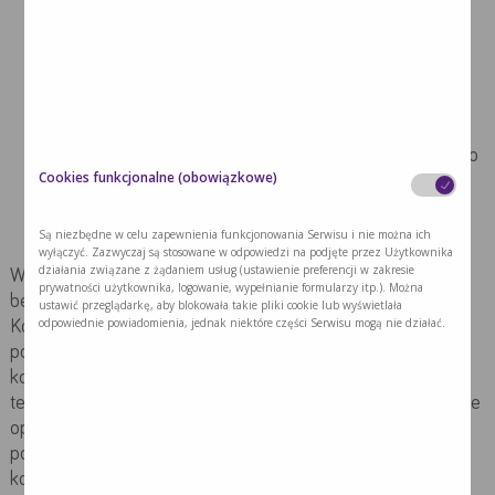
udzielanie niezbędnych informacji dotyczących
terminów diagnostyki, konsylium, rozpoczęcia
poszczególnych etapów leczenia, wspomaganie
materiałami dotyczącymi choroby
pozostaje także w kontakcie i relacjach z
koordynatorami z innych jednostek jeśli wymaga tego
Cookies funkcjonalne (obowiązkowe)
dany przypadek.
Są niezbędne w celu zapewnienia funkcjonowania Serwisu i nie można ich
wyłączyć. Zazwyczaj są stosowane w odpowiedzi na podjęte przez Użytkownika
działania związane z żądaniem usług (ustawienie preferencji w zakresie
W założeniu Krajowej Sieci Onkologicznej każdy pacjent
prywatności użytkownika, logowanie, wypełnianie formularzy itp.). Można
będzie mieć wsparcie od koordynatora. W praktyce
ustawić przeglądarkę, aby blokowała takie pliki cookie lub wyświetlała
odpowiednie powiadomienia, jednak niektóre części Serwisu mogą nie działać.
Koordynatorzy będą ściślej ze sobą współpracować
pomiędzy ośrodkami SOLO, a pacjenci będą w kontakcie z
koordynatorem dotyczącej ścieżki diagnostyczno-
terapeutycznej. Pacjent, który zostanie wdrożony w systemie
opieki onkologicznej po opuszczeniu gabinetu lekarskiego
powinien mieć wskazanego koordynatora. Organizacja
komórek koordynacji będzie dostosowana do potrzeb