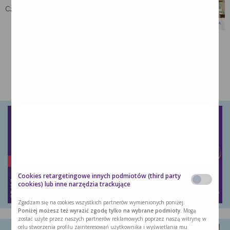
Czy wiesz ile białka powinieneś spożywać …
MOŻE CIĘ ZAINTERESOWAĆ:
Cookies retargetingowe innych podmiotów (third party
cookies) lub inne narzędzia trackujące
Zgadzam się na cookies wszystkich partnerów wymienionych poniżej.
Poniżej możesz też wyrazić zgodę tylko na wybrane podmioty.
Mogą
zostać użyte przez naszych partnerów reklamowych poprzez naszą witrynę w
celu stworzenia profilu zainteresowań użytkownika i wyświetlania mu
Naleśniki wytrawne ze szpinakiem