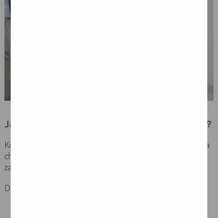
Jakie są zadania koordynatora onkologicznego?
Koordynator onkologiczny prowadzi pacjenta od podejrzenia
choroby nowotworowej do rozpoznania, rozpoczęcia i
zakończenia leczenia.
Do głównych obszarów należy:
pozostanie w ścisłym kontakcie z pacjentem,