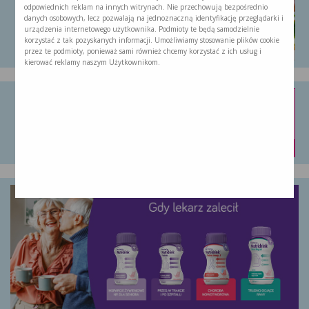
odpowiednich reklam na innych witrynach. Nie przechowują bezpośrednio
danych osobowych, lecz pozwalają na jednoznaczną identyfikację przeglądarki i
Jest to propozycja dla osób, które …
urządzenia internetowego użytkownika. Podmioty te będą samodzielnie
korzystać z tak pozyskanych informacji. Umożliwiamy stosowanie plików cookie
przez te podmioty, ponieważ sami również chcemy korzystać z ich usług i
kierować reklamy naszym Użytkownikom.
Nutridrink Protein Omega 3
Nutridrink Protein Omega 3 to doustny …
kup