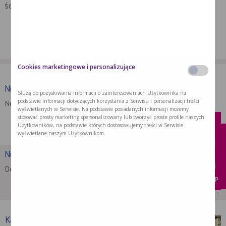
ścieżki pacjenta w danej jednostce.
Cookies marketingowe i personalizujące
Nutridrink Protein Omega 3
Służą do pozyskiwania informacji o zainteresowaniach Użytkownika na
podstawie informacji dotyczących korzystania z Serwisu i personalizacji treści
Nutridrink Protein Omega 3 to doustny …
wyświetlanych w Serwisie. Na podstawie posiadanych informacji możemy
x
kup
stosować prosty marketing spersonalizowany lub tworzyć proste profile naszych
Użytkowników, na podstawie których dostosowujemy treści w Serwisie
wyświetlane naszym Użytkownikom.
Nutridrink Protein
Dostarcza energię, białko i inne składniki …
KUP
kup
Kalkulator Białka dla pacjentów …