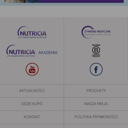
Google
YouTube
Teads
Akceptuję
Zapisuję moje
Odrzucam wszystkie
wszystkie
wybory
dobrowolne
AKTUALNOŚCI
PRODUKTY
GDZIE KUPIĆ
NASZA MISJA
KONTAKT
POLITYKA PRYWATNOŚCI