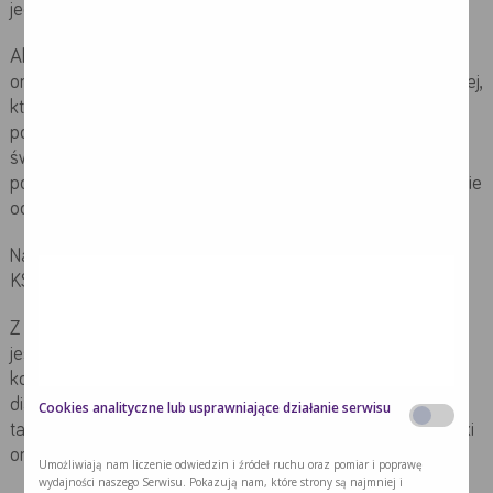
jednostki ochrony zdrowia.
Aktualnie ruszyły szkolenia dedykowane koordynatorom
onkologicznym w ramach Narodowej Strategii Onkologicznej,
które służą usystematyzowaniu wiedzy i ujednolicenia
postrzegania koordynacji. Ośrodki będące w KSO udzielają
świadczeń pacjentom na tym samym poziomie zgodnie z
postępowaniem diagnostyczno- terapeutycznym niezależnie
od miejsca zamieszkania.
Należy podkreślić, że każda placówka współpracująca w
KSO będzie mieć koordynatorów.
Z własnego doświadczenia wiemy, że funkcja koordynatora
jest bardzo pomocna, zazwyczaj pacjent skierowany do
koordynatora otrzymuje pełne informacje dotyczące
diagnostyki, decyzji konsylium, rozpoczęcia leczenia często
Cookies analityczne lub usprawniające działanie serwisu
także materiały edukacyjne czy wskazówki dotyczące opieki
onkologicznej.
Umożliwiają nam liczenie odwiedzin i źródeł ruchu oraz pomiar i poprawę
wydajności naszego Serwisu. Pokazują nam, które strony są najmniej i