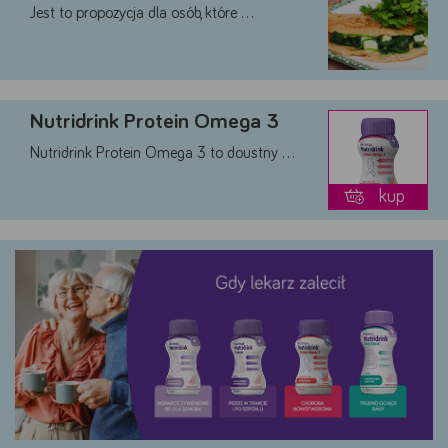
Google
Jest to propozycja dla osób, które …
YouTube
Teads
Akceptuję
Zapisuję moje
Odrzucam wszystkie
wszystkie
wybory
dobrowolne
Nutridrink Protein Omega 3
Nutridrink Protein Omega 3 to doustny …
kup