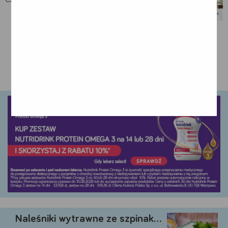
MOŻE CIĘ ZAINTERESOWAĆ:
Naleśniki wytrawne ze szpinakiem