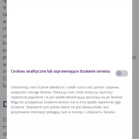
lędźwiowej, ból brzucha, powiększone węzły chłonne, guz
wyczuwalny w okolicy nadłonowej, uczucie zmęczenia a
także utrata apetytu i niezamierzona utrata masy ciała. Ze
względu na niespecyficzne objawy raka pęcherza
moczowego ważne są regularne wizyty i badania
urologiczne. Jeśli zauważysz spadek masy ciała omów tę
kwestię ze swoim lekarzem prowadzącym. Niedożywienie
podczas leczenia onkologicznego negatywnie wpływa na
proces leczenia. Rozwiązaniem może być wsparcie w postaci
wprowadzenia do codziennej diety preparatów do żywienia
Cookies analityczne lub usprawniające działanie serwisu
medycznego, takich jak np.
Nutridrink Protein Omega 3.
Decyzję o stosowaniu preparatów należy omówić z
lekarzem.
Umożliwiają nam liczenie odwiedzin i źródeł ruchu oraz pomiar i poprawę
wydajności naszego Serwisu. Pokazują nam, które strony są najmniej i
najbardziej popularne i w jaki sposób odwiedzający poruszają się po Serwisie.
Mogą też przyspieszać działanie serwisu lub w inny sposób usprawniać jego
Diagnostyka raka pęcherza
działanie. Stosowanie tych plików cookie nie jest obowiązkowe, lecz
pozyskiwane informacje pomagają nam w rozwoju i ulepszaniu Serwisu.
Diagnostykę w kierunku rozpoznania raka pęcherza
moczowego przeprowadza oczywiście lekarz. Niepokojące
objawy powinny zostać omówione z lekarzem pierwszego