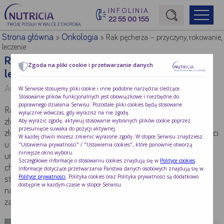
INFOLINIA
22 55 00 155
Początek treści głównej
Strona główna
Onkologia
»
»
Rak pęcherza – przyczyny, rokowanie,
leczenie
Rak pęcherza – przyczyny, rokowanie,
Zgoda na pliki cookie i przetwarzanie danych
leczenie
Autor:
Dr n med. Maja Czerwińska-Rogowska
W Serwisie stosujemy pliki cookie i inne podobne narzędzia śledzące.
Stosowanie plików funkcjonalnych jest obowiązkowe i niezbędne do
poprawnego działania Serwisu. Pozostałe pliki cookies będą stosowane
Rak pęcherza moczowego to dość powszechny nowotwór
wyłącznie wówczas, gdy wyrazisz na nie zgodę.
Aby wyrazić zgodę, aktywuj stosowanie wybranych plików cookie poprzez
złośliwy układu moczowego. Jest czwartym nowotworem
przesunięcie suwaka do pozycji aktywnej.
złośliwym u mężczyzn oraz ósmym pod względem częstości
W każdej chwili możesz zmienić wyrażone zgody. W stopce Serwisu znajdziesz
u kobiet. Jego najczęstszym podtypem jest nowotwór
"Ustawienia prywatności" / "Ustawienia cookies", które ponownie otworzą
niniejsze okno wyboru.
urotelialny stanowiący ponad 90% przypadków. Ten typ
Szczegółowe informacje o stosowaniu cookies znajdują się w
Polityce cookies
.
choroby nowotworowej bardzo często występuje u osób
Informacje dotyczące przetwarzania Państwa danych osobowych znajdują się w
Polityce prywatności
. Polityka cookies oraz Polityka prywatności są dodatkowo
starszych a do czynników ryzyka należą: palenie, narażenie
dostępne w każdym czasie w stopce Serwisu.
na działanie substancji chemicznych, a także przewlekłe
zapalenie pęcherza moczowego.