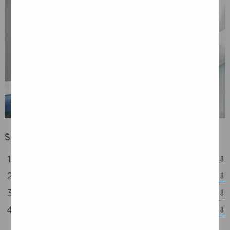
Spis treści:
Rak pęcherza moczowego - przyczyny
Objawy raka pęcherza moczowego
Diagnostyka raka pęcherza
Leczenie raka pęcherza