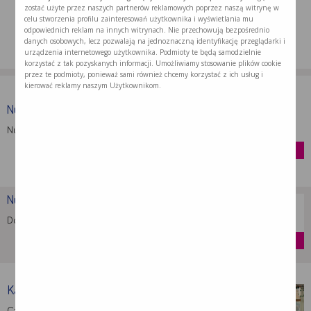
zostać użyte przez naszych partnerów reklamowych poprzez naszą witrynę w
celu stworzenia profilu zainteresowań użytkownika i wyświetlania mu
odpowiednich reklam na innych witrynach. Nie przechowują bezpośrednio
danych osobowych, lecz pozwalają na jednoznaczną identyfikację przeglądarki i
urządzenia internetowego użytkownika. Podmioty te będą samodzielnie
korzystać z tak pozyskanych informacji. Umożliwiamy stosowanie plików cookie
przez te podmioty, ponieważ sami również chcemy korzystać z ich usług i
kierować reklamy naszym Użytkownikom.
Nutridrink Protein Omega 3
Nutridrink Protein Omega 3 to doustny …
kup
Nutridrink Protein
Dostarcza energię, białko i inne składniki …
kup
Kalkulator Białka dla pacjentów …
Czy wiesz ile białka powinieneś spożywać …