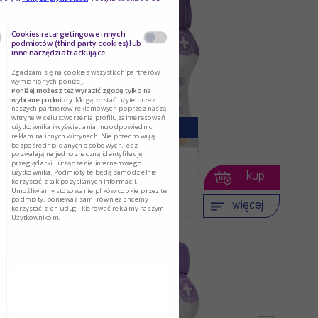
Cookies retargetingowe innych
podmiotów (third party cookies) lub
inne narzędzia trackujące
Zgadzam się na cookies wszystkich partnerów
wymienionych poniżej.
Poniżej możesz też wyrazić zgodę tylko na
wybrane podmioty.
Mogą zostać użyte przez
naszych partnerów reklamowych poprzez naszą
witrynę w celu stworzenia profilu zainteresowań
Nutridrink Protein
użytkownika i wyświetlania mu odpowiednich
reklam na innych witrynach. Nie przechowują
bezpośrednio danych osobowych, lecz
pozwalają na jednoznaczną identyfikację
przeglądarki i urządzenia internetowego
użytkownika. Podmioty te będą samodzielnie
Dostarcza energię, białko i
kup
korzystać z tak pozyskanych informacji.
inne składniki …
Umożliwiamy stosowanie plików cookie przez te
podmioty, ponieważ sami również chcemy
więcej
korzystać z ich usług i kierować reklamy naszym
Użytkownikom.