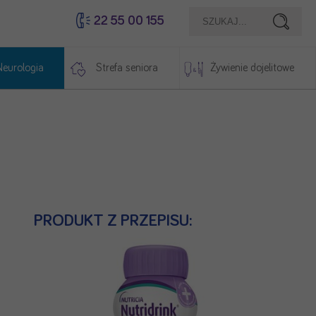
22 55 00 155
Szukaj
Neurologia
Strefa seniora
Żywienie dojelitowe
PRODUKT Z PRZEPISU: