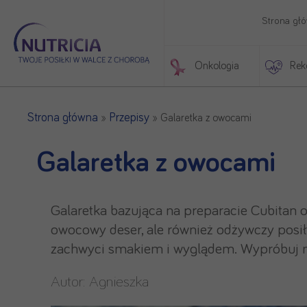
Strona gł
Onkologia
Rek
Początek treści głównej
Strona główna
Przepisy
»
»
Galaretka z owocami
Galaretka z owocami
Galaretka bazująca na preparacie Cubitan 
owocowy deser, ale również odżywczy posi
zachwyci smakiem i wyglądem. Wypróbuj na
Autor:
Agnieszka