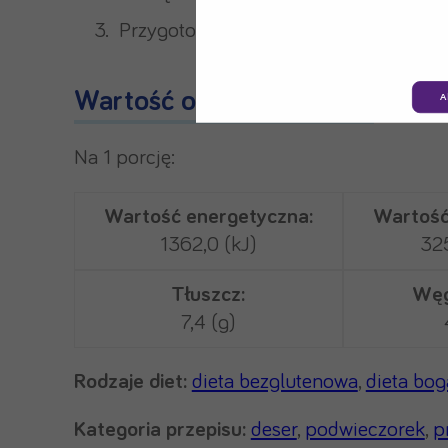
Przygotować sos truskawkowy – zmik
Wartość odżywcza
A
Na 1 porcję:
Wartość energetyczna:
Wartość
1362,0 (kJ)
325
Tłuszcz:
Węg
7,4 (g)
Rodzaje diet:
dieta bezglutenowa
,
dieta bo
Kategoria przepisu:
deser
,
podwieczorek
,
p