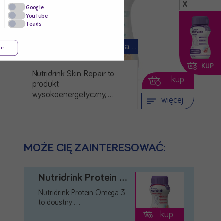
x
Google
YouTube
Teads
Nutridrink Skin Repair (dawniej …
ne
KUP
Nutridrink Skin Repair to
kup
produkt
wysokoenergetyczny, …
więcej
MOŻE CIĘ ZAINTERESOWAĆ:
Nutridrink Protein Omega 3
Nutridrink Protein Omega 3
to doustny …
kup