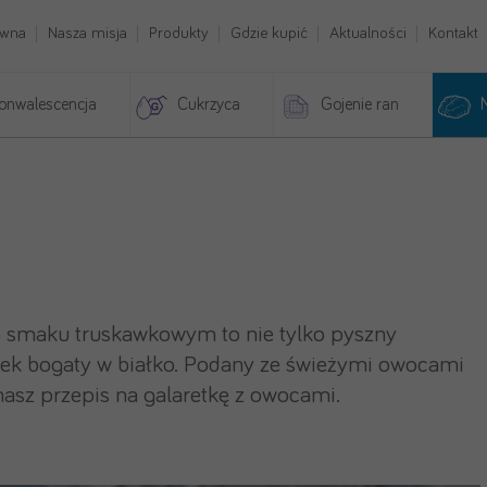
ówna
Nasza misja
Produkty
Gdzie kupić
Aktualności
Kontakt
onwalescencja
Cukrzyca
Gojenie ran
o smaku truskawkowym to nie tylko pyszny
łek bogaty w białko. Podany ze świeżymi owocami
sz przepis na galaretkę z owocami.