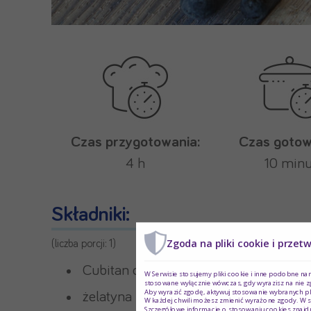
Czas przygotowania:
Czas gotow
4 h
10 minu
Składniki:
Zgoda na pliki cookie i przet
(liczba porcji: 1)
Cubitan o smaku truskawkowym (150 m
W Serwisie stosujemy pliki cookie i inne podobne na
stosowane wyłącznie wówczas, gdy wyrazisz na nie z
Aby wyrazić zgodę, aktywuj stosowanie wybranych pl
żelatyna (10 g + 30 g wody),
W każdej chwili możesz zmienić wyrażone zgody. W s
Szczegółowe informacje o stosowaniu cookies znajdu