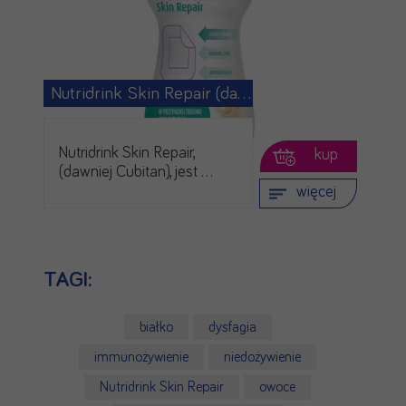
Nutridrink Skin Repair (dawniej …
Nutridrink Skin Repair,
kup
(dawniej Cubitan), jest …
więcej
TAGI:
białko
dysfagia
immunożywienie
niedożywienie
Nutridrink Skin Repair
owoce