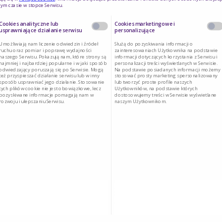
ym czasie w stopce Serwisu.
ruskawki (garść – ok. 50 g),
Cookies analityczne lub
Cookies marketingowe i
 – 1/4 butelki),
usprawniające działanie serwisu
personalizujące
Umożliwiają nam liczenie odwiedzin i źródeł
Służą do pozyskiwania informacji o
ruchu oraz pomiar i poprawę wydajności
zainteresowaniach Użytkownika na podstawie
naszego Serwisu. Pokazują nam, które strony są
informacji dotyczących korzystania z Serwisu i
najmniej i najbardziej popularne i w jaki sposób
personalizacji treści wyświetlanych w Serwisie.
odwiedzający poruszają się po Serwisie. Mogą
Na podstawie posiadanych informacji możemy
też przyspieszać działanie serwisu lub w inny
stosować prosty marketing spersonalizowany
sposób usprawniać jego działanie. Stosowanie
lub tworzyć proste profile naszych
tych plików cookie nie jest obowiązkowe, lecz
Użytkowników, na podstawie których
pozyskiwane informacje pomagają nam w
dostosowujemy treści w Serwisie wyświetlane
rozwoju i ulepszaniu Serwisu.
naszym Użytkownikom.
onowe owoce: np. borówki, maliny, truskawki.
ruskawki , miód.
dokładnie zamieszać, przestudzić.
an truskawkowy. Do małych miseczek włożyć umyte
wić do lodówki aby utworzyła się galaretka. Może
o przygotować galaretkę dzień wcześniej i zostawić