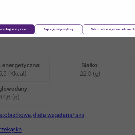
sować owoce z Cubitan i miodem.
kceptuję wszystkie
Zapisuję moje wybory
Odrzucam wszystkie dobrowol
 energetyczna:
Białko:
,3 (Kkcal)
22,0 (g)
lowodany:
44,6 (g)
gatobiałkowa
,
dieta wegetariańska
rzekąska