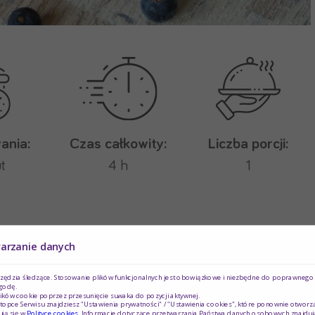
ania:
Czas całkowity:
Liczba porcji:
t
4 h
1
warzanie danych
l – 3/4 butelki),
rzędzia śledzące. Stosowanie plików funkcjonalnych jest obowiązkowe i niezbędne do poprawnego d
godę.
ików cookie poprzez przesunięcie suwaka do pozycji aktywnej.
topce Serwisu znajdziesz "Ustawienia prywatności" / "Ustawienia cookies", które ponownie otworz
ją się w
Polityce cookies
. Informacje dotyczące przetwarzania Państwa danych osobowych znajduj