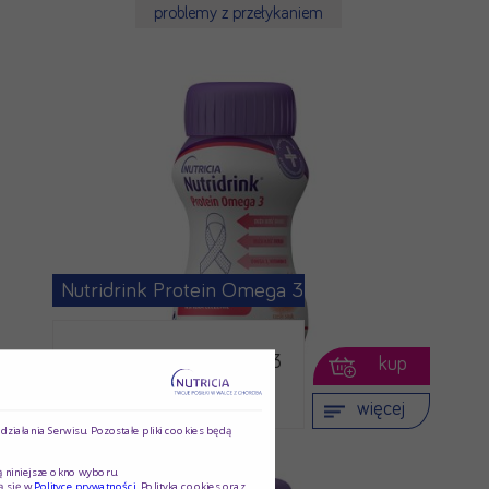
problemy z przełykaniem
Nutridrink Protein Omega 3
Nutridrink Protein Omega 3
kup
to doustny …
więcej
ziałania Serwisu. Pozostałe pliki cookies będą
ą niniejsze okno wyboru.
ą się w
Polityce prywatności
. Polityka cookies oraz