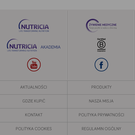
Google
YouTube
Teads
Akceptuję
Zapisuję moje
Odrzucam wszystkie
AKTUALNOŚCI
PRODUKTY
wszystkie
wybory
dobrowolne
GDZIE KUPIĆ
NASZA MISJA
KONTAKT
POLITYKA PRYWATNOŚCI
POLITYKA COOKIES
REGULAMIN OGÓLNY