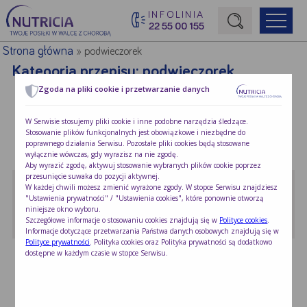
INFOLINIA
22 55 00 155
Początek treści głównej
Strona główna
»
podwieczorek
Kategoria przepisu:
podwieczorek
Zgoda na pliki cookie i przetwarzanie danych
Kruche ciasteczka z wędzonym …
W Serwisie stosujemy pliki cookie i inne podobne narzędzia śledzące.
Stosowanie plików funkcjonalnych jest obowiązkowe i niezbędne do
Kruche ciasteczka z wędzonym łososiem i …
poprawnego działania Serwisu. Pozostałe pliki cookies będą stosowane
wyłącznie wówczas, gdy wyrazisz na nie zgodę.
Aby wyrazić zgodę, aktywuj stosowanie wybranych plików cookie poprzez
przesunięcie suwaka do pozycji aktywnej.
Koktajl z jarmużem
W każdej chwili możesz zmienić wyrażone zgody. W stopce Serwisu znajdziesz
"Ustawienia prywatności" / "Ustawienia cookies", które ponownie otworzą
Jarmuż czyli warzywo z rodziny kapustnych …
niniejsze okno wyboru.
Szczegółowe informacje o stosowaniu cookies znajdują się w
Polityce cookies
.
Informacje dotyczące przetwarzania Państwa danych osobowych znajdują się w
Polityce prywatności
. Polityka cookies oraz Polityka prywatności są dodatkowo
Krem korzenny z biszkoptami
dostępne w każdym czasie w stopce Serwisu.
Korzenne smaki i zapachy kojarzą się …