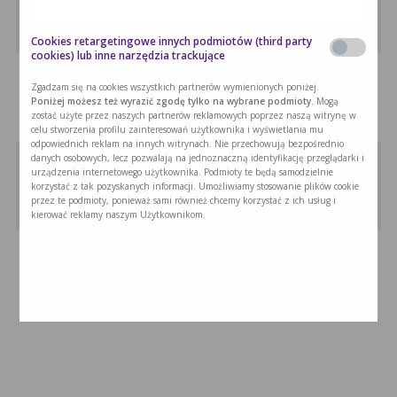
Jesienny koktajl to propozycja, która obfituje …
Cookies retargetingowe innych podmiotów (third party
cookies) lub inne narzędzia trackujące
Pasta z zielonych warzyw
Zgadzam się na cookies wszystkich partnerów wymienionych poniżej.
Zielone warzywa zmiksowane na gładki krem …
Poniżej możesz też wyrazić zgodę tylko na wybrane podmioty.
Mogą
zostać użyte przez naszych partnerów reklamowych poprzez naszą witrynę w
celu stworzenia profilu zainteresowań użytkownika i wyświetlania mu
odpowiednich reklam na innych witrynach. Nie przechowują bezpośrednio
Wiśniowe smoothie
danych osobowych, lecz pozwalają na jednoznaczną identyfikację przeglądarki i
urządzenia internetowego użytkownika. Podmioty te będą samodzielnie
Wiśniowe smoothie to odżywczy deser, który …
korzystać z tak pozyskanych informacji. Umożliwiamy stosowanie plików cookie
przez te podmioty, ponieważ sami również chcemy korzystać z ich usług i
kierować reklamy naszym Użytkownikom.
Kasza jaglana z suszonymi …
Kasza jaglana z suszonymi owocami to …