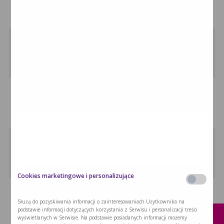
Czekoladowa owsianka to propozycja śniadaniowa,
która …
Owsianka orzechowa
Owsianka orzechowa to zdrowa i pyszna …
Omlet z sosem daktylowym
Klasyczny odżywczy omlet, podany z
niecodziennym, …
Melonowe smoothie
Melonowe smoothie jest idealną przekąską,
szczególnie …
Cookies marketingowe i personalizujące
Koktajl malinowo-porzeczkowy
x
Służą do pozyskiwania informacji o zainteresowaniach Użytkownika na
Z myślą o pacjentach, którzy mają …
podstawie informacji dotyczących korzystania z Serwisu i personalizacji treści
wyświetlanych w Serwisie. Na podstawie posiadanych informacji możemy