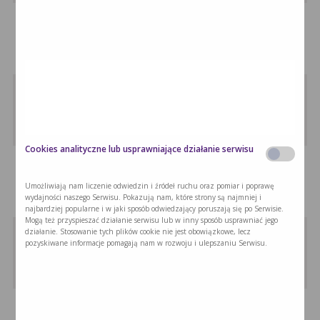
Shake waniliowo-bananowy z awokado
Ten shake to smaczna, a jednocześnie …
Ryż jaśminowy z owocami …
Ryż jaśminowy zawiera stosunkowo duże ilości …
Cookies analityczne lub usprawniające działanie serwisu
Praliny kokosowe
Praliny kokosowe to wartościowa przekąska, która
Umożliwiają nam liczenie odwiedzin i źródeł ruchu oraz pomiar i poprawę
…
wydajności naszego Serwisu. Pokazują nam, które strony są najmniej i
najbardziej popularne i w jaki sposób odwiedzający poruszają się po Serwisie.
Mogą też przyspieszać działanie serwisu lub w inny sposób usprawniać jego
Piernikowy deser z musem …
działanie. Stosowanie tych plików cookie nie jest obowiązkowe, lecz
pozyskiwane informacje pomagają nam w rozwoju i ulepszaniu Serwisu.
Z myślą o pacjentach z dysfagią, …
Czekoladowa owsianka