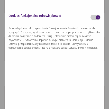
Poszukujesz zdrowego deseru z awokado?
Wypróbuj …
Cookies funkcjonalne (obowiązkowe)
A’la mini suflet proteinowy …
Nasz przepis na suflet proteinowy jest …
Są niezbędne w celu zapewnienia funkcjonowania Serwisu i nie można ich
wyłączyć. Zazwyczaj są stosowane w odpowiedzi na podjęte przez Użytkownika
działania związane z żądaniem usług (ustawienie preferencji w zakresie
prywatności użytkownika, logowanie, wypełnianie formularzy itp.). Można
Koktajl z owoców leśnych
ustawić przeglądarkę, aby blokowała takie pliki cookie lub wyświetlała
odpowiednie powiadomienia, jednak niektóre części Serwisu mogą nie działać.
Koktajl z owoców leśnych to propozycja …
Koktajl tajski
Koktajl tajski to propozycja dla amatorów …
Czekoladowy koktajl z mango
W naszym odżywczym koktajlu użyta jest …