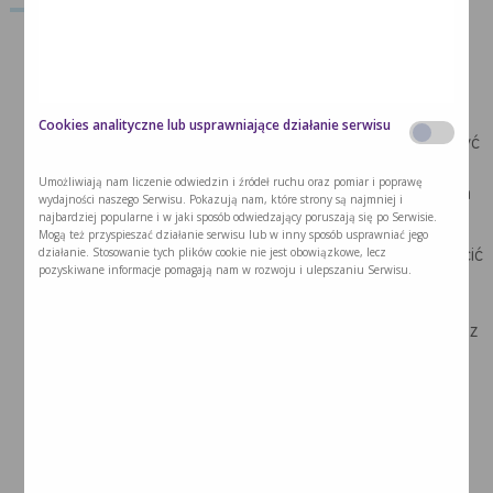
Bułkę namoczyć w mleku. Następnie dodać mięso,
jajo, natkę pietruszki i przyprawy. Dobrze wymieszać.
Pod koniec dodać mąkę ziemniaczaną i uformować
pulpety.
Cookies analityczne lub usprawniające działanie serwisu
Każdy posmarować olejem i obtoczyć w mące. Ułożyć
w naczyniu żaroodpornym do pieczenia. Piec przez
Umożliwiają nam liczenie odwiedzin i źródeł ruchu oraz pomiar i poprawę
około 30-40 min. tak, aby były upieczone w środku, a
wydajności naszego Serwisu. Pokazują nam, które strony są najmniej i
najbardziej popularne i w jaki sposób odwiedzający poruszają się po Serwisie.
nie przesuszone na wierzchu.
Mogą też przyspieszać działanie serwisu lub w inny sposób usprawniać jego
działanie. Stosowanie tych plików cookie nie jest obowiązkowe, lecz
W międzyczasie przygotować sos. Na patelni rozpuścić
pozyskiwane informacje pomagają nam w rozwoju i ulepszaniu Serwisu.
masło, a następnie dodać mąkę (należy dokładnie
mieszać, aby nie przypalić zasmażki, która ma
pozostać jasna), gałkę muszkatołową, sól, pieprz, sok z
cytryny, sos sojowym oraz odrobinę mleka (30ml).
Całość dokładnie wymieszać, aby zgęstniała.
Zdjąć z kuchenki, lekko przestudzić i dodać resztę
mleka, Nutridrinka i posiekany koper. Dokładnie
wymieszać, aby sos nabrał rzadszej konsystencji.