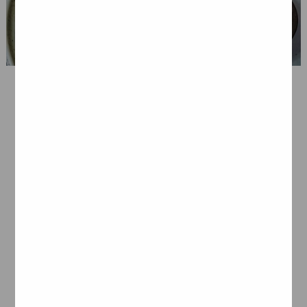
Czas przygotowania:
Czas gotowania:
10 minut
30 minut
Czas całkowity:
Liczba porcji: