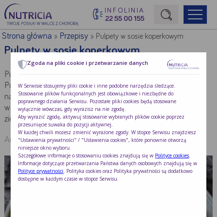
INFOLINIA
22 55 00 155
Początek treści głównej
Strona główna
Przepisy
»
»
Pulpety w sosie koperkowym
Pulpety w sosie koperkowym
Zgoda na pliki cookie i przetwarzanie danych
Pulpety bardzo często są elementem diety łatwostrawnej.
Podane z delikatnie doprawionym sosem koperkowym
W Serwisie stosujemy pliki cookie i inne podobne narzędzia śledzące.
Stosowanie plików funkcjonalnych jest obowiązkowe i niezbędne do
nabierają dodatkowego smaku, a jednocześnie przywołują
poprawnego działania Serwisu. Pozostałe pliki cookies będą stosowane
wspomnienia kuchni domowej. Można je podawać z
wyłącznie wówczas, gdy wyrazisz na nie zgodę.
Aby wyrazić zgodę, aktywuj stosowanie wybranych plików cookie poprzez
ziemniakami lub białym ryżem.
przesunięcie suwaka do pozycji aktywnej.
W każdej chwili możesz zmienić wyrażone zgody. W stopce Serwisu znajdziesz
Autor:
Redakcja Nutricia
"Ustawienia prywatności" / "Ustawienia cookies", które ponownie otworzą
niniejsze okno wyboru.
Szczegółowe informacje o stosowaniu cookies znajdują się w
Polityce cookies
.
Informacje dotyczące przetwarzania Państwa danych osobowych znajdują się w
Polityce prywatności
. Polityka cookies oraz Polityka prywatności są dodatkowo
dostępne w każdym czasie w stopce Serwisu.