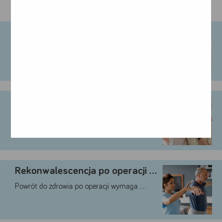
MOŻE CIĘ ZAINTERESOWAĆ:
Znaczenie żywienia w okresie …
Powrót do zdrowia pacjenta po operacji …
Jak wzmocnić organizm osoby …
Choć z różnych stron proponowane są …
Rekonwalescencja po operacji – …
Powrót do zdrowia po operacji wymaga …