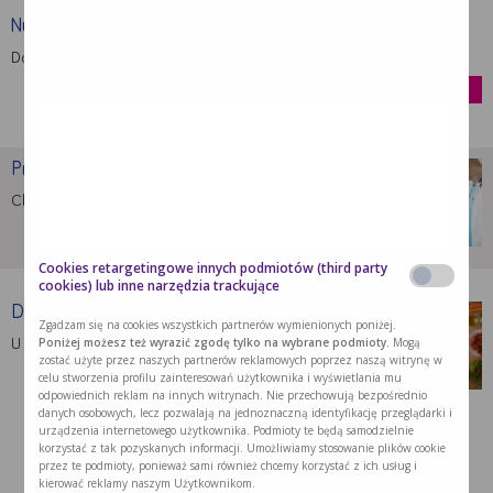
Nutridrink Protein
Dostarcza energię, białko i inne składniki …
kup
Problemy z jedzeniem po …
Chcąc wesprzeć organizm po operacji należy …
Cookies retargetingowe innych podmiotów (third party
cookies) lub inne narzędzia trackujące
Dieta lekkostrawna po operacji
Zgadzam się na cookies wszystkich partnerów wymienionych poniżej.
Poniżej możesz też wyrazić zgodę tylko na wybrane podmioty.
Mogą
U wielu pacjentów w trakcie rekonwalescencji …
zostać użyte przez naszych partnerów reklamowych poprzez naszą witrynę w
celu stworzenia profilu zainteresowań użytkownika i wyświetlania mu
odpowiednich reklam na innych witrynach. Nie przechowują bezpośrednio
danych osobowych, lecz pozwalają na jednoznaczną identyfikację przeglądarki i
urządzenia internetowego użytkownika. Podmioty te będą samodzielnie
korzystać z tak pozyskanych informacji. Umożliwiamy stosowanie plików cookie
przez te podmioty, ponieważ sami również chcemy korzystać z ich usług i
kierować reklamy naszym Użytkownikom.