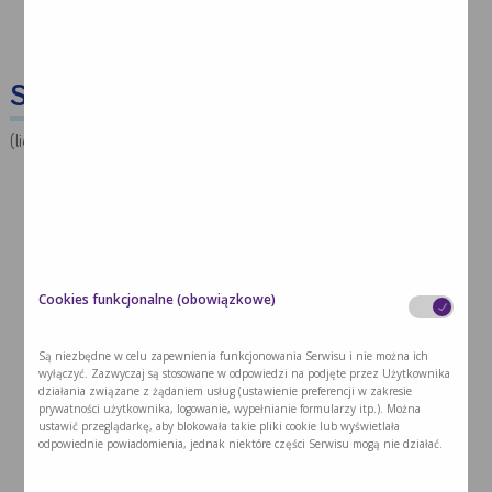
40 minut
2
Składniki:
(liczba porcji: 2)
Pulpety:
mięso z indyka mielone, 400g
bułka, 1 kromka
mleko, 4 łyżki
Cookies funkcjonalne (obowiązkowe)
jajo, 1szt.
Są niezbędne w celu zapewnienia funkcjonowania Serwisu i nie można ich
mąka ziemniaczana, na czubek noża
wyłączyć. Zazwyczaj są stosowane w odpowiedzi na podjęte przez Użytkownika
działania związane z żądaniem usług (ustawienie preferencji w zakresie
natka pietruszki, 2 łyżki
prywatności użytkownika, logowanie, wypełnianie formularzy itp.). Można
ustawić przeglądarkę, aby blokowała takie pliki cookie lub wyświetlała
sól, pieprz do smaku
odpowiednie powiadomienia, jednak niektóre części Serwisu mogą nie działać.
olej rzepakowy, odrobina do posmarowania pulpetów