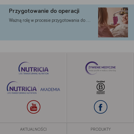
Przygotowanie do operacji
Ważną rolę w procesie przygotowania do …
Google
YouTube
Teads
Akceptuję
Zapisuję moje
Odrzucam wszystkie
wszystkie
wybory
dobrowolne
AKTUALNOŚCI
PRODUKTY