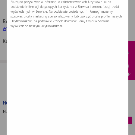
Służą do pozyskiwania informacji o zainteresowaniach Użytkownika na
45 (g)
61 (g)
podstawie informacji dotyczących korzystania z Serwisu i personalizacji treści
wyświetlanych w Serwisie. Na podstawie posiadanych informacji możemy
stosować prosty marketing spersonalizowany lub tworzyć proste profile naszych
Użytkowników, na podstawie których dostosowujemy treści w Serwisie
Rodzaje diet:
dieta odżywcza
,
dieta wysokobiałkowa
,
dieta
wyświetlane naszym Użytkownikom.
wysokoenergetyczna
x
Kategoria przepisu:
obiad
KUP
PRODUKT Z PRZEPISU:
Nutridrink
Nutridrink to doustny preparat odżywczy: żywność …
kup