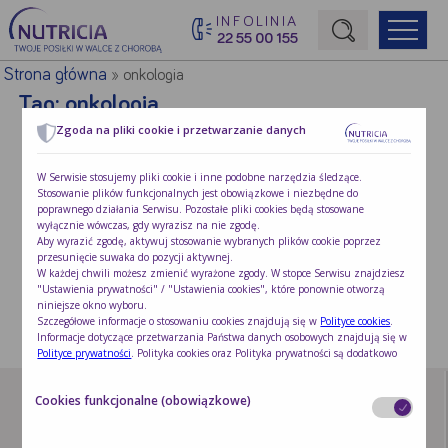
INFOLINIA
22 55 00 155
Początek treści głównej
Strona główna
»
onkologia
Tag:
onkologia
Zgoda na pliki cookie i przetwarzanie danych
Skutki uboczne radioterapii. Jak …
W Serwisie stosujemy pliki cookie i inne podobne narzędzia śledzące.
Stosowanie plików funkcjonalnych jest obowiązkowe i niezbędne do
Radioterapia jest metodą miejscowego leczenia
poprawnego działania Serwisu. Pozostałe pliki cookies będą stosowane
nowotworów …
wyłącznie wówczas, gdy wyrazisz na nie zgodę.
Aby wyrazić zgodę, aktywuj stosowanie wybranych plików cookie poprzez
przesunięcie suwaka do pozycji aktywnej.
W każdej chwili możesz zmienić wyrażone zgody. W stopce Serwisu znajdziesz
"Ustawienia prywatności" / "Ustawienia cookies", które ponownie otworzą
niniejsze okno wyboru.
Szczegółowe informacje o stosowaniu cookies znajdują się w
Polityce cookies
.
Informacje dotyczące przetwarzania Państwa danych osobowych znajdują się w
Polityce prywatności
. Polityka cookies oraz Polityka prywatności są dodatkowo
dostępne w każdym czasie w stopce Serwisu.
Cookies funkcjonalne (obowiązkowe)