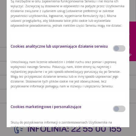
Są niezbędne w celu zapewnienia funkcjonowania Serwisu i nie można ich
wyłączyć. Zazwyczaj są stosowane w odpowiedzi na podjęte przez Użytkownika
działania związane z żądaniem usług (ustawienie preferencji w zakresie
x
prywatności użytkownika, logowanie, wypełnianie formularzy itp.). Można
ustawić przeglądarkę, aby blokowała takie pliki cookie lub wyświetlała
odpowiednie powiadomienia, jednak niektóre części Serwisu mogą nie działać.
Cookies analityczne lub usprawniające działanie serwisu
AKTUALNOŚCI
PRODUKTY
KUP
Umożliwiają nam liczenie odwiedzin i źródeł ruchu oraz pomiar i poprawę
wydajności naszego Serwisu. Pokazują nam, które strony są najmniej i
GDZIE KUPIĆ
NASZA MISJA
najbardziej popularne i w jaki sposób odwiedzający poruszają się po Serwisie.
Mogą też przyspieszać działanie serwisu lub w inny sposób usprawniać jego
działanie. Stosowanie tych plików cookie nie jest obowiązkowe, lecz
KONTAKT
POLITYKA PRYWATNOŚCI
pozyskiwane informacje pomagają nam w rozwoju i ulepszaniu Serwisu.
POLITYKA COOKIES
REGULAMIN OGÓLNY
Cookies marketingowe i personalizujące
ZMIEŃ USTAWIENIA COOKIES
Służą do pozyskiwania informacji o zainteresowaniach Użytkownika na
INFOLINIA: 22 55 00 155
podstawie informacji dotyczących korzystania z Serwisu i personalizacji treści
wyświetlanych w Serwisie. Na podstawie posiadanych informacji możemy