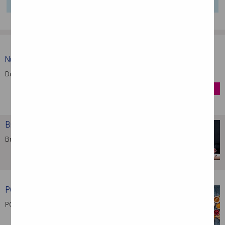
Nutridrink Protein
Dostarcza energię, białko i inne składniki …
kup
Brak apetytu – najczęstsze …
Brak apetytu towarzyszy bardzo wielu chorobom: …
POChP – rola żywienia …
POChP to przewlekła obturacyjna choroba płuc, …