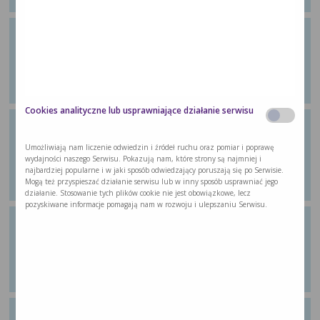
Ćwiczenie 15: Ćwiczenie aerobowe
Z poradnika dla pacjentów „Wychodzę ze
…
Cookies analityczne lub usprawniające działanie serwisu
Ćwiczenie 16: Zróżnicowana
wieloskładnikowa aktywność, ale w
Umożliwiają nam liczenie odwiedzin i źródeł ruchu oraz pomiar i poprawę
formie aerobowej
wydajności naszego Serwisu. Pokazują nam, które strony są najmniej i
najbardziej popularne i w jaki sposób odwiedzający poruszają się po Serwisie.
Z poradnika dla pacjentów „Wychodzę ze
Mogą też przyspieszać działanie serwisu lub w inny sposób usprawniać jego
…
działanie. Stosowanie tych plików cookie nie jest obowiązkowe, lecz
pozyskiwane informacje pomagają nam w rozwoju i ulepszaniu Serwisu.
Ćwiczenie 17: Ćwiczenie
wzmacniające
Z poradnika dla pacjentów „Wychodzę ze
…
Ćwiczenie 18: Zróżnicowana