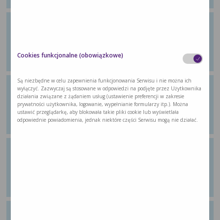
Ćwiczenie 8: Ćwiczenie aerobowe
Z poradnika dla pacjentów „Wychodzę ze
…
Cookies funkcjonalne (obowiązkowe)
Są niezbędne w celu zapewnienia funkcjonowania Serwisu i nie można ich
Ćwiczenie 9: Ćwiczenie aerobowe
wyłączyć. Zazwyczaj są stosowane w odpowiedzi na podjęte przez Użytkownika
działania związane z żądaniem usług (ustawienie preferencji w zakresie
Z poradnika dla pacjentów „Wychodzę ze
prywatności użytkownika, logowanie, wypełnianie formularzy itp.). Można
…
ustawić przeglądarkę, aby blokowała takie pliki cookie lub wyświetlała
odpowiednie powiadomienia, jednak niektóre części Serwisu mogą nie działać.
Ćwiczenie 10: Ćwiczenie aerobowe
Z poradnika dla pacjentów „Wychodzę ze
…
Ćwiczenie 11: Ćwiczenie aerobowe