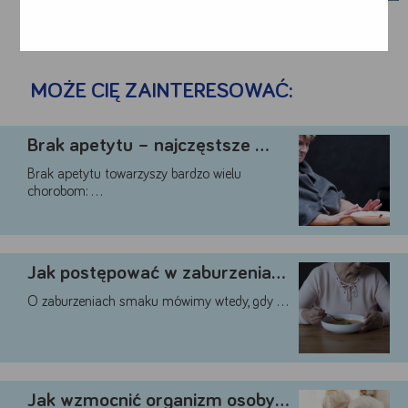
MOŻE CIĘ ZAINTERESOWAĆ:
Brak apetytu – najczęstsze …
Brak apetytu towarzyszy bardzo wielu
chorobom: …
Google
Jak postępować w zaburzeniach …
YouTube
Teads
O zaburzeniach smaku mówimy wtedy, gdy …
Akceptuję
Zapisuję moje
Odrzucam wszystkie
wszystkie
wybory
dobrowolne
Jak wzmocnić organizm osoby …