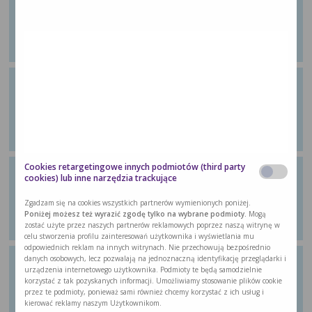
aktywność, ale też w formie
aerobowej
Z poradnika dla pacjentów „Wychodzę ze
…
Ćwiczenie 29: Zróżnicowana
wieloskładnikowa aktywność
Z poradnika dla pacjentów „Wychodzę ze
…
Cookies retargetingowe innych podmiotów (third party
Ćwiczenie 30: Ćwiczenie
cookies) lub inne narzędzia trackujące
aerobowe
Zgadzam się na cookies wszystkich partnerów wymienionych poniżej.
Z poradnika dla pacjentów „Wychodzę ze
Poniżej możesz też wyrazić zgodę tylko na wybrane podmioty.
Mogą
…
zostać użyte przez naszych partnerów reklamowych poprzez naszą witrynę w
celu stworzenia profilu zainteresowań użytkownika i wyświetlania mu
odpowiednich reklam na innych witrynach. Nie przechowują bezpośrednio
danych osobowych, lecz pozwalają na jednoznaczną identyfikację przeglądarki i
Ćwiczenie 31: Ćwiczenie
urządzenia internetowego użytkownika. Podmioty te będą samodzielnie
rozciągające
korzystać z tak pozyskanych informacji. Umożliwiamy stosowanie plików cookie
przez te podmioty, ponieważ sami również chcemy korzystać z ich usług i
Z poradnika dla pacjentów „Wychodzę ze
kierować reklamy naszym Użytkownikom.
…