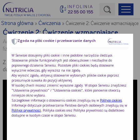
INFOLINIA
22 55 00 155
Początek treści głównej
Strona główna
Ćwiczenia
»
»
Ćwiczenie 2: Ćwiczenie wzmacniające
Ćwiczenie 2: Ćwiczenie wzmacniające
Zgoda na pliki cookie i przetwarzanie danych
Autor:
mgr Agnieszka Plewa i mgr Krzysztof Parysek –
fizjoterapeuci
W Serwisie stosujemy pliki cookie i inne podobne narzędzia śledzące.
Stosowanie plików funkcjonalnych jest obowiązkowe i niezbędne do
Z poradnika dla pacjentów „Wychodzę ze szpitala i … co
poprawnego działania Serwisu. Pozostałe pliki cookies będą stosowane
dalej? Jak wrócić do zdrowia po hospitalizacji”
wyłącznie wówczas, gdy wyrazisz na nie zgodę.
Aby wyrazić zgodę, aktywuj stosowanie wybranych plików cookie poprzez
przesunięcie suwaka do pozycji aktywnej.
W każdej chwili możesz zmienić wyrażone zgody. W stopce Serwisu znajdziesz
"Ustawienia prywatności" / "Ustawienia cookies", które ponownie otworzą
niniejsze okno wyboru.
Szczegółowe informacje o stosowaniu cookies znajdują się w
Polityce cookies
.
Informacje dotyczące przetwarzania Państwa danych osobowych znajdują się w
Polityce prywatności
. Polityka cookies oraz Polityka prywatności są dodatkowo
dostępne w każdym czasie w stopce Serwisu.