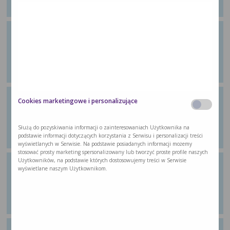
…
Ćwiczenie 22: Ćwiczenie
wzmacniające
Z poradnika dla pacjentów „Wychodzę ze
…
Ćwiczenie 23: Ćwiczenie
Cookies marketingowe i personalizujące
aerobowe
Z poradnika dla pacjentów „Wychodzę ze
Służą do pozyskiwania informacji o zainteresowaniach Użytkownika na
…
podstawie informacji dotyczących korzystania z Serwisu i personalizacji treści
wyświetlanych w Serwisie. Na podstawie posiadanych informacji możemy
stosować prosty marketing spersonalizowany lub tworzyć proste profile naszych
Użytkowników, na podstawie których dostosowujemy treści w Serwisie
Ćwiczenie 24: Ćwiczenie
wyświetlane naszym Użytkownikom.
aerobowe
Z poradnika dla pacjentów „Wychodzę ze
…
Ćwiczenie 25: Ćwiczenie