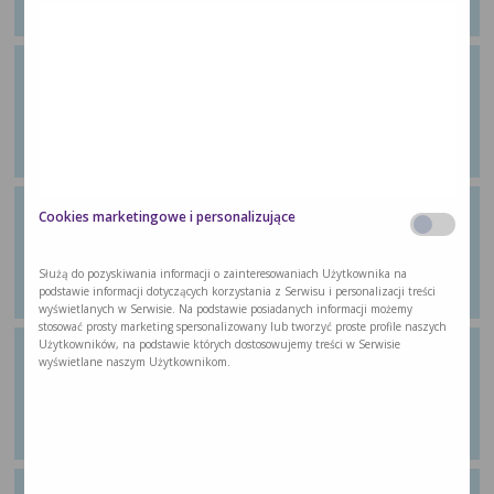
…
Ćwiczenie 21: Ćwiczenie
wzmacniające
Z poradnika dla pacjentów „Wychodzę ze
…
Ćwiczenie 22: Ćwiczenie
Cookies marketingowe i personalizujące
wzmacniające
Z poradnika dla pacjentów „Wychodzę ze
Służą do pozyskiwania informacji o zainteresowaniach Użytkownika na
…
podstawie informacji dotyczących korzystania z Serwisu i personalizacji treści
wyświetlanych w Serwisie. Na podstawie posiadanych informacji możemy
stosować prosty marketing spersonalizowany lub tworzyć proste profile naszych
Użytkowników, na podstawie których dostosowujemy treści w Serwisie
Ćwiczenie 24: Ćwiczenie
wyświetlane naszym Użytkownikom.
aerobowe
Z poradnika dla pacjentów „Wychodzę ze
…
Ćwiczenie 25: Ćwiczenie