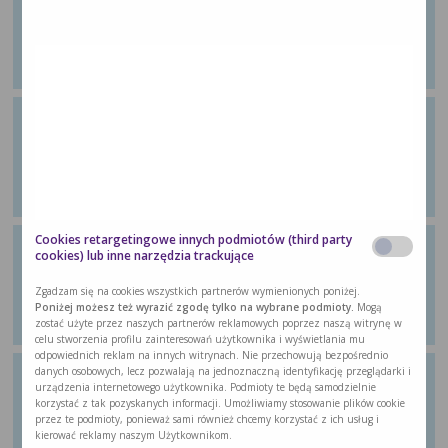
aktywność, ale też w formie
aerobowej
Z poradnika dla pacjentów „Wychodzę ze
…
Ćwiczenie 29: Zróżnicowana
wieloskładnikowa aktywność
Z poradnika dla pacjentów „Wychodzę ze
…
Cookies retargetingowe innych podmiotów (third party
Ćwiczenie 30: Ćwiczenie
cookies) lub inne narzędzia trackujące
aerobowe
Zgadzam się na cookies wszystkich partnerów wymienionych poniżej.
Z poradnika dla pacjentów „Wychodzę ze
Poniżej możesz też wyrazić zgodę tylko na wybrane podmioty.
Mogą
…
zostać użyte przez naszych partnerów reklamowych poprzez naszą witrynę w
celu stworzenia profilu zainteresowań użytkownika i wyświetlania mu
odpowiednich reklam na innych witrynach. Nie przechowują bezpośrednio
danych osobowych, lecz pozwalają na jednoznaczną identyfikację przeglądarki i
Ćwiczenie 31: Ćwiczenie
urządzenia internetowego użytkownika. Podmioty te będą samodzielnie
rozciągające
korzystać z tak pozyskanych informacji. Umożliwiamy stosowanie plików cookie
przez te podmioty, ponieważ sami również chcemy korzystać z ich usług i
Z poradnika dla pacjentów „Wychodzę ze
kierować reklamy naszym Użytkownikom.
…