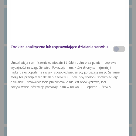
Ćwiczenie 14: Ćwiczenie
wzmacniające
Z poradnika dla pacjentów „Wychodzę ze
…
Cookies analityczne lub usprawniające działanie serwisu
Ćwiczenie 15: Ćwiczenie aerobowe
Z poradnika dla pacjentów „Wychodzę ze
Umożliwiają nam liczenie odwiedzin i źródeł ruchu oraz pomiar i poprawę
…
wydajności naszego Serwisu. Pokazują nam, które strony są najmniej i
najbardziej popularne i w jaki sposób odwiedzający poruszają się po Serwisie.
Mogą też przyspieszać działanie serwisu lub w inny sposób usprawniać jego
działanie. Stosowanie tych plików cookie nie jest obowiązkowe, lecz
pozyskiwane informacje pomagają nam w rozwoju i ulepszaniu Serwisu.
Ćwiczenie 16: Zróżnicowana
wieloskładnikowa aktywność, ale w
formie aerobowej
Z poradnika dla pacjentów „Wychodzę ze
…
Ćwiczenie 17: Ćwiczenie