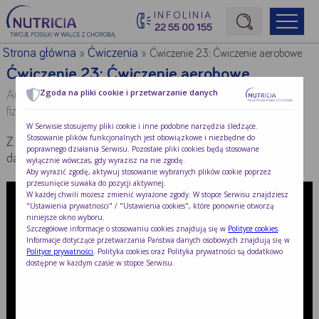
INFOLINIA
22 55 00 155
Początek treści głównej
Strona główna
Ćwiczenia
»
»
Ćwiczenie 23: Ćwiczenie aerobowe
Ćwiczenie 23: Ćwiczenie aerobowe
Zgoda na pliki cookie i przetwarzanie danych
Autor:
mgr Agnieszka Plewa i mgr Krzysztof Parysek –
fizjoterapeuci
W Serwisie stosujemy pliki cookie i inne podobne narzędzia śledzące.
Stosowanie plików funkcjonalnych jest obowiązkowe i niezbędne do
Z poradnika dla pacjentów „Wychodzę ze szpitala i … co
poprawnego działania Serwisu. Pozostałe pliki cookies będą stosowane
dalej? Jak wrócić do zdrowia po hospitalizacji”
wyłącznie wówczas, gdy wyrazisz na nie zgodę.
Aby wyrazić zgodę, aktywuj stosowanie wybranych plików cookie poprzez
przesunięcie suwaka do pozycji aktywnej.
W każdej chwili możesz zmienić wyrażone zgody. W stopce Serwisu znajdziesz
"Ustawienia prywatności" / "Ustawienia cookies", które ponownie otworzą
niniejsze okno wyboru.
Szczegółowe informacje o stosowaniu cookies znajdują się w
Polityce cookies
.
Informacje dotyczące przetwarzania Państwa danych osobowych znajdują się w
Polityce prywatności
. Polityka cookies oraz Polityka prywatności są dodatkowo
dostępne w każdym czasie w stopce Serwisu.