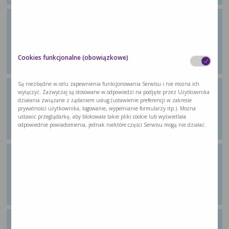
Ćwiczenie 7: Zróżnicowana
wieloskładnikowa aktywność, ale
też wzmacniająca
Z poradnika dla pacjentów „Wychodzę ze
Cookies funkcjonalne (obowiązkowe)
…
Są niezbędne w celu zapewnienia funkcjonowania Serwisu i nie można ich
Ćwiczenie 8: Ćwiczenie aerobowe
wyłączyć. Zazwyczaj są stosowane w odpowiedzi na podjęte przez Użytkownika
działania związane z żądaniem usług (ustawienie preferencji w zakresie
Z poradnika dla pacjentów „Wychodzę ze
prywatności użytkownika, logowanie, wypełnianie formularzy itp.). Można
…
ustawić przeglądarkę, aby blokowała takie pliki cookie lub wyświetlała
odpowiednie powiadomienia, jednak niektóre części Serwisu mogą nie działać.
Ćwiczenie 9: Ćwiczenie aerobowe
Z poradnika dla pacjentów „Wychodzę ze
…
Ćwiczenie 10: Ćwiczenie aerobowe