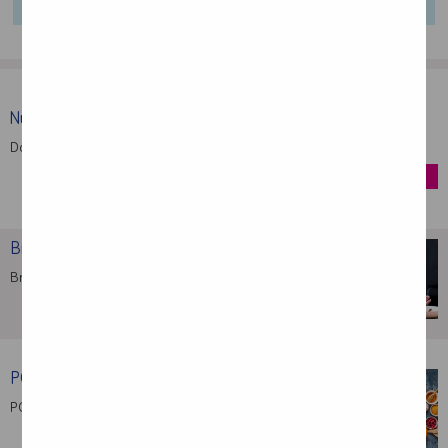
Nutridrink Protein
Dostarcza energię, białko i inne składniki …
kup
Brak apetytu – najczęstsze …
Brak apetytu towarzyszy bardzo wielu chorobom: …
POChP – rola żywienia …
POChP to przewlekła obturacyjna choroba płuc, …