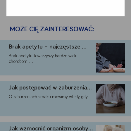
MOŻE CIĘ ZAINTERESOWAĆ:
Brak apetytu – najczęstsze …
Brak apetytu towarzyszy bardzo wielu
chorobom: …
Google
Jak postępować w zaburzeniach …
YouTube
Teads
O zaburzeniach smaku mówimy wtedy, gdy …
Akceptuję
Zapisuję moje
Odrzucam wszystkie
wszystkie
wybory
dobrowolne
Jak wzmocnić organizm osoby …