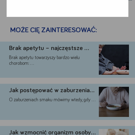
MOŻE CIĘ ZAINTERESOWAĆ:
Brak apetytu – najczęstsze …
Brak apetytu towarzyszy bardzo wielu
chorobom: …
Google
Jak postępować w zaburzeniach …
YouTube
Teads
O zaburzeniach smaku mówimy wtedy, gdy …
Akceptuję
Zapisuję moje
Odrzucam wszystkie
wszystkie
wybory
dobrowolne
Jak wzmocnić organizm osoby …