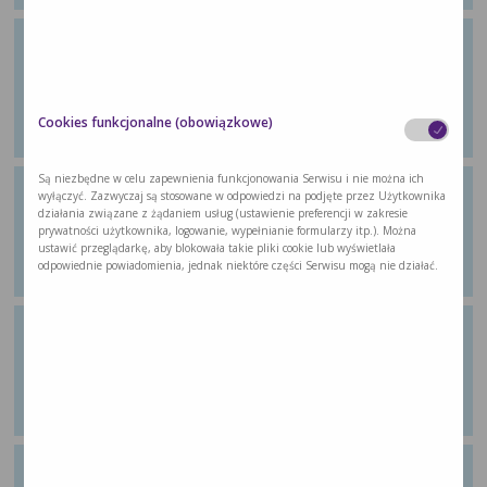
Ćwiczenie 7: Zróżnicowana
wieloskładnikowa aktywność, ale
też wzmacniająca
Z poradnika dla pacjentów „Wychodzę ze
Cookies funkcjonalne (obowiązkowe)
…
Są niezbędne w celu zapewnienia funkcjonowania Serwisu i nie można ich
Ćwiczenie 8: Ćwiczenie aerobowe
wyłączyć. Zazwyczaj są stosowane w odpowiedzi na podjęte przez Użytkownika
działania związane z żądaniem usług (ustawienie preferencji w zakresie
Z poradnika dla pacjentów „Wychodzę ze
prywatności użytkownika, logowanie, wypełnianie formularzy itp.). Można
…
ustawić przeglądarkę, aby blokowała takie pliki cookie lub wyświetlała
odpowiednie powiadomienia, jednak niektóre części Serwisu mogą nie działać.
Ćwiczenie 9: Ćwiczenie aerobowe
Z poradnika dla pacjentów „Wychodzę ze
…
Ćwiczenie 10: Ćwiczenie aerobowe