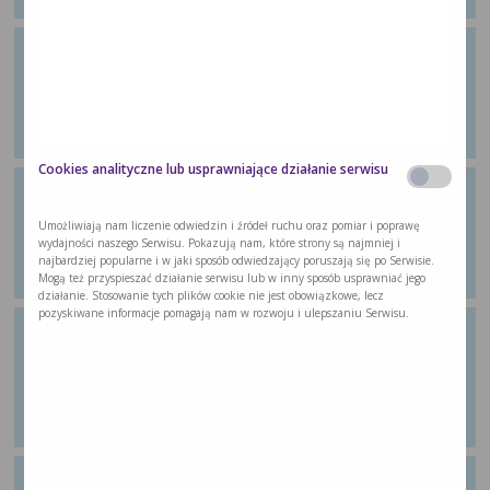
Ćwiczenie 14: Ćwiczenie
wzmacniające
Z poradnika dla pacjentów „Wychodzę ze
…
Cookies analityczne lub usprawniające działanie serwisu
Ćwiczenie 15: Ćwiczenie aerobowe
Z poradnika dla pacjentów „Wychodzę ze
Umożliwiają nam liczenie odwiedzin i źródeł ruchu oraz pomiar i poprawę
…
wydajności naszego Serwisu. Pokazują nam, które strony są najmniej i
najbardziej popularne i w jaki sposób odwiedzający poruszają się po Serwisie.
Mogą też przyspieszać działanie serwisu lub w inny sposób usprawniać jego
działanie. Stosowanie tych plików cookie nie jest obowiązkowe, lecz
pozyskiwane informacje pomagają nam w rozwoju i ulepszaniu Serwisu.
Ćwiczenie 16: Zróżnicowana
wieloskładnikowa aktywność, ale w
formie aerobowej
Z poradnika dla pacjentów „Wychodzę ze
…
Ćwiczenie 17: Ćwiczenie