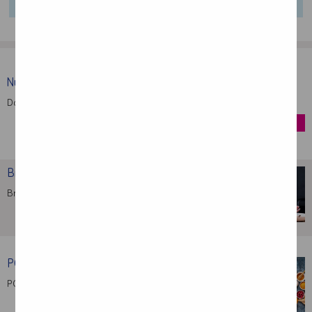
Nutridrink Protein
Dostarcza energię, białko i inne składniki …
kup
Brak apetytu – najczęstsze …
Brak apetytu towarzyszy bardzo wielu chorobom: …
POChP – rola żywienia …
POChP to przewlekła obturacyjna choroba płuc, …