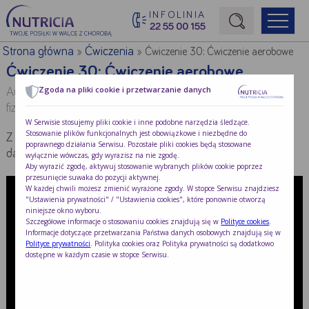
INFOLINIA
22 55 00 155
Początek treści głównej
Strona główna
Ćwiczenia
»
»
Ćwiczenie 30: Ćwiczenie aerobowe
Ćwiczenie 30: Ćwiczenie aerobowe
Zgoda na pliki cookie i przetwarzanie danych
Autor:
mgr Agnieszka Plewa i mgr Krzysztof Parysek –
fizjoterapeuci
W Serwisie stosujemy pliki cookie i inne podobne narzędzia śledzące.
Stosowanie plików funkcjonalnych jest obowiązkowe i niezbędne do
Z poradnika dla pacjentów „Wychodzę ze szpitala i … co
poprawnego działania Serwisu. Pozostałe pliki cookies będą stosowane
dalej? Jak wrócić do zdrowia po hospitalizacji”
wyłącznie wówczas, gdy wyrazisz na nie zgodę.
Aby wyrazić zgodę, aktywuj stosowanie wybranych plików cookie poprzez
przesunięcie suwaka do pozycji aktywnej.
W każdej chwili możesz zmienić wyrażone zgody. W stopce Serwisu znajdziesz
"Ustawienia prywatności" / "Ustawienia cookies", które ponownie otworzą
niniejsze okno wyboru.
Szczegółowe informacje o stosowaniu cookies znajdują się w
Polityce cookies
.
Informacje dotyczące przetwarzania Państwa danych osobowych znajdują się w
Polityce prywatności
. Polityka cookies oraz Polityka prywatności są dodatkowo
dostępne w każdym czasie w stopce Serwisu.