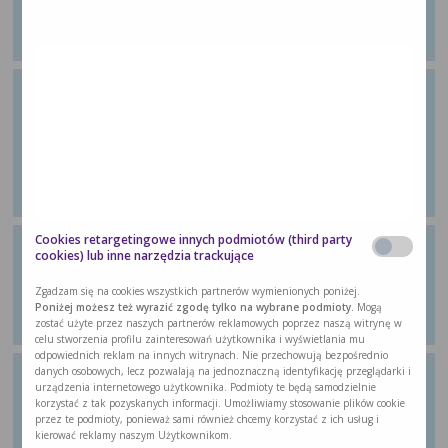
Z poradnika dla pacjentów „Wychodzę ze
…
Ćwiczenie 28: Ćwiczenie
Zróżnicowana wieloskładnikowa
aktywność, ale też w formie
aerobowej
Z poradnika dla pacjentów „Wychodzę ze
…
Cookies retargetingowe innych podmiotów (third party
Ćwiczenie 29: Zróżnicowana
cookies) lub inne narzędzia trackujące
wieloskładnikowa aktywność
Zgadzam się na cookies wszystkich partnerów wymienionych poniżej.
Z poradnika dla pacjentów „Wychodzę ze
Poniżej możesz też wyrazić zgodę tylko na wybrane podmioty.
Mogą
…
zostać użyte przez naszych partnerów reklamowych poprzez naszą witrynę w
celu stworzenia profilu zainteresowań użytkownika i wyświetlania mu
odpowiednich reklam na innych witrynach. Nie przechowują bezpośrednio
danych osobowych, lecz pozwalają na jednoznaczną identyfikację przeglądarki i
Ćwiczenie 31: Ćwiczenie
urządzenia internetowego użytkownika. Podmioty te będą samodzielnie
rozciągające
korzystać z tak pozyskanych informacji. Umożliwiamy stosowanie plików cookie
przez te podmioty, ponieważ sami również chcemy korzystać z ich usług i
Z poradnika dla pacjentów „Wychodzę ze
kierować reklamy naszym Użytkownikom.
…