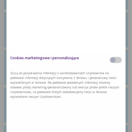
…
Ćwiczenie 21: Ćwiczenie
wzmacniające
Z poradnika dla pacjentów „Wychodzę ze
…
Ćwiczenie 22: Ćwiczenie
Cookies marketingowe i personalizujące
wzmacniające
Z poradnika dla pacjentów „Wychodzę ze
Służą do pozyskiwania informacji o zainteresowaniach Użytkownika na
…
podstawie informacji dotyczących korzystania z Serwisu i personalizacji treści
wyświetlanych w Serwisie. Na podstawie posiadanych informacji możemy
stosować prosty marketing spersonalizowany lub tworzyć proste profile naszych
Użytkowników, na podstawie których dostosowujemy treści w Serwisie
Ćwiczenie 23: Ćwiczenie
wyświetlane naszym Użytkownikom.
aerobowe
Z poradnika dla pacjentów „Wychodzę ze
…
Ćwiczenie 24: Ćwiczenie