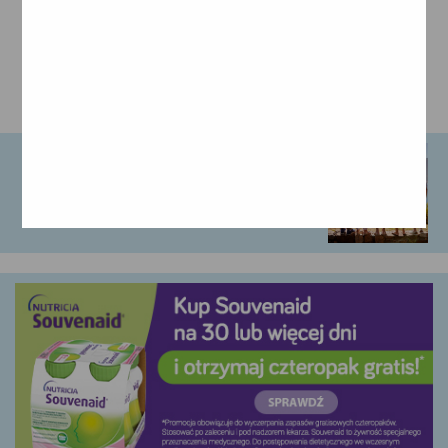
MOŻE CIĘ ZAINTERESOWAĆ:
Wakacje z chorym na …
Osoby cierpiące na chorobę Alzheimera i …