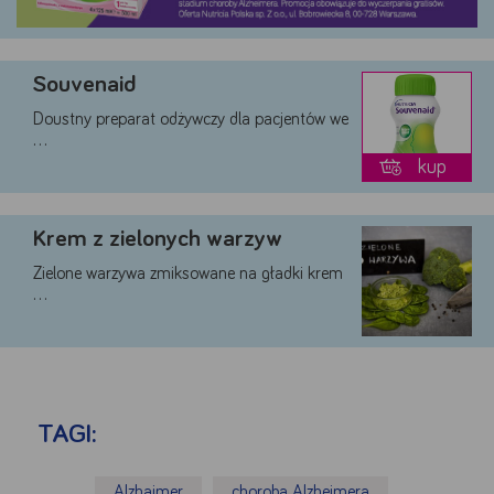
Google
YouTube
Teads
Souvenaid
Akceptuję
Zapisuję moje
Odrzucam wszystkie
Doustny preparat odżywczy dla pacjentów we
wszystkie
wybory
dobrowolne
…
kup
Krem z zielonych warzyw
Zielone warzywa zmiksowane na gładki krem
…
TAGI:
Alzhaimer
choroba Alzheimera