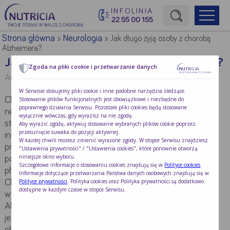
INFOLINIA
22 55 00 155
Początek treści głównej
Strona główna
Neurologia
»
»
Jak długo żyją osoby z chorobą
Alzheimera?
Jak długo żyją osoby z chorobą Alzheimera?
Zgoda na pliki cookie i przetwarzanie danych
Autor:
mgr Magdalena Giełbaga-Nowak
W Serwisie stosujemy pliki cookie i inne podobne narzędzia śledzące.
Stosowanie plików funkcjonalnych jest obowiązkowe i niezbędne do
Choroba Alzheimera to schorzenie o charakterze
poprawnego działania Serwisu. Pozostałe pliki cookies będą stosowane
neurodegeneracyjnym – prowadzi do powolnego zaniku
wyłącznie wówczas, gdy wyrazisz na nie zgodę.
struktur mózgowych oraz zaburzeń w przekazywaniu
Aby wyrazić zgodę, aktywuj stosowanie wybranych plików cookie poprzez
przesunięcie suwaka do pozycji aktywnej.
informacji między komórkami nerwowymi. Zmiany te
W każdej chwili możesz zmienić wyrażone zgody. W stopce Serwisu znajdziesz
prowadzą do stopniowej utraty wyższych funkcji
"Ustawienia prywatności" / "Ustawienia cookies", które ponownie otworzą
niniejsze okno wyboru.
poznawczych tj. pamięć i uczenie się, umiejętność liczenia,
Szczegółowe informacje o stosowaniu cookies znajdują się w
Polityce cookies
.
płynność mowy czy orientacja wzrokowo-przestrzenna.
Informacje dotyczące przetwarzania Państwa danych osobowych znajdują się w
Polityce prywatności
. Polityka cookies oraz Polityka prywatności są dodatkowo
Chory stopniowo przestaje być samodzielny, a z czasem
dostępne w każdym czasie w stopce Serwisu.
wymaga stałej opieki. Ryzyko wystąpienia choroby
Alzheimera wzrasta z wiekiem. Najczęściej rozpoznawana
jest u osób po 65. roku życia i starszych, gdyż wówczas