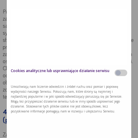
Pierwsze stadium, w którym zaburzenia pracy mózgu są
zauważalne zarówno w badaniach klinicznych, jak i przez
samego chorego czy przez bliskich. Może dochodzić do
sytuacji takich jak: zgubienie się chorego w nowym miejscu,
słabsze wykonywanie obowiązków zawodowych, odkładanie
przedmiotów w niewłaściwe miejsca, trudność w
zapamiętaniu nowych informacji np. imion nowo poznanych
osób czy treści dopiero co przeczytanego fragmentu książki.
Chory zaczyna mieć trudności w skupieniu uwagi oraz
Cookies analityczne lub usprawniające działanie serwisu
odnalezieniu się w sytuacjach towarzyskich. Powyższe
objawy sprawiają, że częściej może on odczuwać lęk oraz
Umożliwiają nam liczenie odwiedzin i źródeł ruchu oraz pomiar i poprawę
zdarza się, że zaczyna wypierać zaburzenia. Szacuje się, że
wydajności naszego Serwisu. Pokazują nam, które strony są najmniej i
najbardziej popularne i w jaki sposób odwiedzający poruszają się po Serwisie.
ten etap choroby może trwać ok. 7 lat.
Mogą też przyspieszać działanie serwisu lub w inny sposób usprawniać jego
działanie. Stosowanie tych plików cookie nie jest obowiązkowe, lecz
4. Umiarkowane zaburzenia poznawcze
pozyskiwane informacje pomagają nam w rozwoju i ulepszaniu Serwisu.
(późny stan dezorientacji)
Zaburzenia pamięci są wyraźne
,
chory ma problem z