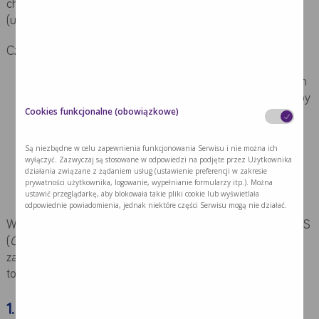
choroby: łagodne (wczesne), średnio zaawansowane
(umiarkowane) i bardzo zaawansowane (głębokie).
Czas trwania poszczególnych etapów szacuje się na:
20 lat lub dłużej (często to okres przed rozpoznaniem
choroby) – w łagodnym (wczesnym) stadium choroby
Cookies funkcjonalne (obowiązkowe)
Alzheimera;
2-10 lat – w średnio zaawansowanym
Są niezbędne w celu zapewnienia funkcjonowania Serwisu i nie można ich
(umiarkowanym) stadium choroby Alzheimera;
wyłączyć. Zazwyczaj są stosowane w odpowiedzi na podjęte przez Użytkownika
działania związane z żądaniem usług (ustawienie preferencji w zakresie
1-5 lat – bardzo zaawansowane (późne, głębokie)
prywatności użytkownika, logowanie, wypełnianie formularzy itp.). Można
stadium choroby Alzheimera.
ustawić przeglądarkę, aby blokowała takie pliki cookie lub wyświetlała
odpowiednie powiadomienia, jednak niektóre części Serwisu mogą nie działać.
W celach diagnostycznych najczęściej stosuje się skalę GDS
(
Global Deterioration Scale
). Wyróżnia ona 7 stopni
zaawansowania choroby Alzheimera szczegółowo opisując
towarzyszące im objawy.
1. Brak zaburzeń poznawczych