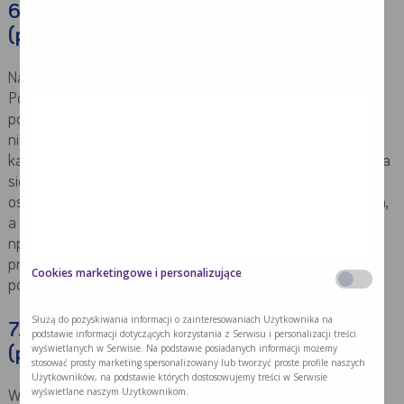
6. Głębokie zaburzenia poznawcze
(pośrednia faza otępienia)
Na tym etapie chory jest w pełni uzależniony od opiekuna.
Potrzebuje pomocy w codziennym funkcjonowaniu oraz
podróżowaniu. Traci rozeznanie w bieżących wydarzeniach,
nie orientuje się w czasie (np. dniu tygodnia, roku
kalendarzowym) i przestrzeni (nie rozpoznaje miejsc). Zdarza
się, że nie rozpoznaje bliskich osób. Dochodzi do zmian
osobowości, pojawiają się zaburzenia emocjonalne, urojenia,
a także zachowania, których chory wcześniej nie przejawiał
np. agresja lub apatia. Ten etap choroby Alzheimera trwa
przeważnie ok. 3 lat, po czym następuje znaczne
Cookies marketingowe i personalizujące
pogorszenie.
Służą do pozyskiwania informacji o zainteresowaniach Użytkownika na
7. Bardzo głębokie zaburzenia poznawcze
podstawie informacji dotyczących korzystania z Serwisu i personalizacji treści
wyświetlanych w Serwisie. Na podstawie posiadanych informacji możemy
(późna faza otępienia)
stosować prosty marketing spersonalizowany lub tworzyć proste profile naszych
Użytkowników, na podstawie których dostosowujemy treści w Serwisie
wyświetlane naszym Użytkownikom.
Występują objawy świadczące o uogólnionym uszkodzeniu