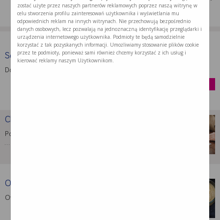
zostać użyte przez naszych partnerów reklamowych poprzez naszą witrynę w
celu stworzenia profilu zainteresowań użytkownika i wyświetlania mu
odpowiednich reklam na innych witrynach. Nie przechowują bezpośrednio
danych osobowych, lecz pozwalają na jednoznaczną identyfikację przeglądarki i
urządzenia internetowego użytkownika. Podmioty te będą samodzielnie
korzystać z tak pozyskanych informacji. Umożliwiamy stosowanie plików cookie
przez te podmioty, ponieważ sami również chcemy korzystać z ich usług i
Souvenaid
kierować reklamy naszym Użytkownikom.
Doustny preparat odżywczy dla pacjentów we …
kup
Choroba Alzheimera – przyczyny, …
Początki choroby Alzheimera są często niezauważalne,
…
Owsianka orzechowa
Owsianka orzechowa to zdrowa i pyszna …