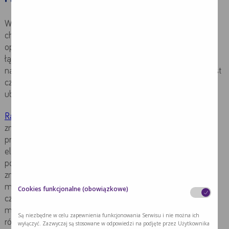
W zależności od ustalonej przez lekarza onkologa strategii,
chory jest poddawany różnym metodom leczenia (np.
operacjom, radioterapii, chemioterapii lub terapiom
łączonym). Dobierane są one indywidualnie, aby jak
najskuteczniej usunąć nowotwór. Leczenie onkologiczne jest
często bardzo inwazyjne, dlatego trudno uniknąć skutków
ubocznych.
Radioterapia polega na skierowaniu w miejsce,
w którym
znajduje się nowotwór wysokoenergetycznego
promieniowania jonizującego, które niszczy DNA, błony i
elementy strukturalnych komórek nowotworowych
powodującym tym samym ich uszkodzenie lub całkowite
zniszczenie. Choć sam zabieg jest bezbolesny, u chorego
mogą wystąpić powikłania w postaci ostrego (wczesnego)
Cookies funkcjonalne (obowiązkowe)
czy późnego
odczynu popromiennego
. Jego skutkami
mogą być: zapalenie skóry i błon śluzowych, a często
Są niezbędne w celu zapewnienia funkcjonowania Serwisu i nie można ich
również objawy ogólnoustrojowe tj. pogorszenie nastroju i
wyłączyć. Zazwyczaj są stosowane w odpowiedzi na podjęte przez Użytkownika