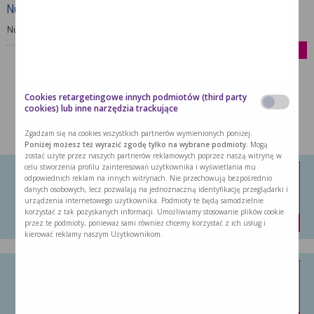
Nutridrink Skin Repair (dawniej …
Nutridrink Skin Repair to produkt wysokoenergetyczny,
…
kup
Cookies retargetingowe innych podmiotów (third party
cookies) lub inne narzędzia trackujące
MOŻE CIĘ ZAINTERESOWAĆ:
Zgadzam się na cookies wszystkich partnerów wymienionych poniżej.
Poniżej możesz też wyrazić zgodę tylko na wybrane podmioty.
Mogą
zostać użyte przez naszych partnerów reklamowych poprzez naszą witrynę w
celu stworzenia profilu zainteresowań użytkownika i wyświetlania mu
Nutridrink Protein Omega 3
odpowiednich reklam na innych witrynach. Nie przechowują bezpośrednio
danych osobowych, lecz pozwalają na jednoznaczną identyfikację przeglądarki i
Nutridrink Protein Omega 3 to doustny …
urządzenia internetowego użytkownika. Podmioty te będą samodzielnie
korzystać z tak pozyskanych informacji. Umożliwiamy stosowanie plików cookie
kup
przez te podmioty, ponieważ sami również chcemy korzystać z ich usług i
kierować reklamy naszym Użytkownikom.
Nutridrink Protein
Dostarcza energię, białko i inne składniki …