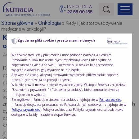
INFOLINIA
22 55 00 155
Początek treści głównej
Strona główna
Onkologia
»
»
Kiedy i jak stosować żywienie
medyczne w onkologii?
Kiedy i jak stosować żywienie medyczne w
Zgoda na pliki cookie i przetwarzanie danych
onkologii?
Autor:
mgr Magdalena Giełbaga-Nowak
W Serwisie stosujemy pliki cookie i inne podobne narzędzia śledzące.
Stosowanie plików funkcjonalnych jest obowiązkowe i niezbędne do
poprawnego działania Serwisu. Pozostałe pliki cookies będą stosowane
Dieta oraz wsparcie żywieniowe to jedne z najczęściej
wyłącznie wówczas, gdy wyrazisz na nie zgodę.
Aby wyrazić zgodę, aktywuj stosowanie wybranych plików cookie poprzez
pojawiających się tematów wśród rodziny i przyjaciół
przesunięcie suwaka do pozycji aktywnej.
pacjentów onkologicznych. To właśnie najbliżsi zwykle
W każdej chwili możesz zmienić wyrażone zgody. W stopce Serwisu znajdziesz
stawiani są przed wyzwaniem, jak gotować i jak
"Ustawienia prywatności" / "Ustawienia cookies", które ponownie otworzą
niniejsze okno wyboru.
komponować posiłki, aby chory był dobrze odżywiony, lepiej
Szczegółowe informacje o stosowaniu cookies znajdują się w
Polityce cookies
.
znosił leczenie oraz szybciej dochodził do siebie po kolejnych
Informacje dotyczące przetwarzania Państwa danych osobowych znajdują się w
Polityce prywatności
. Polityka cookies oraz Polityka prywatności są dodatkowo
cyklach chemioterapii, naświetlaniach czy zabiegach
dostępne w każdym czasie w stopce Serwisu.
operacyjnych. Dobrze zbilansowana dieta ma znaczenie na
każdym etapie terapii onkologicznej. Jak żywić chorego, aby
jego dieta była wsparciem dla leczenia podstawowego?