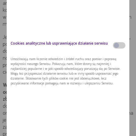
aromatycznych przypraw. Zmiany w jadłospisie często są
konieczne każdego dnia. Nie ma jednej reguły dobrej dla
wszystkich – codzienne menu musi pasować do aktualnych
możliwości i potrzeb pacjenta.
Jest to problematyczne dla osób, które przygotowują posiłki,
Cookies analityczne lub usprawniające działanie serwisu
ponieważ trudno im przewidzieć, co danego dnia będzie
dobrze tolerowane przez chorego. Co więcej, u pacjentów z
nowotworami zapotrzebowanie na składniki odżywcze,
Umożliwiają nam liczenie odwiedzin i źródeł ruchu oraz pomiar i poprawę
wydajności naszego Serwisu. Pokazują nam, które strony są najmniej i
przede wszystkim białko i energię, jest zwiększone i często
najbardziej popularne i w jaki sposób odwiedzający poruszają się po Serwisie.
ciężko jest je zapewnić w postaci tradycyjnych posiłków.
Mogą też przyspieszać działanie serwisu lub w inny sposób usprawniać jego
działanie. Stosowanie tych plików cookie nie jest obowiązkowe, lecz
pozyskiwane informacje pomagają nam w rozwoju i ulepszaniu Serwisu.
Wprowadzenie specjalistycznych preparatów
odżywczych znacząco ułatwia komponowanie
zbilansowanego jadłospisu.
Są one opracowane tak, aby
dostarczać energię, a także białka, węglowodany, tłuszcze
oraz witaminy i minerały w odpowiednich proporcjach. Można
je wykorzystać do przygotowywania potraw np. do
zagęszczania zup, jako bazę koktajli albo jako samodzielną
przekąskę.