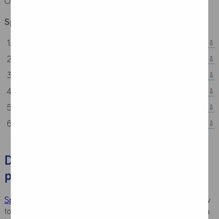
Odpowiedź na to pytanie znajdziesz w poniższym artykule.
Spis treści:
Dieta dla pacjenta onkologicznego przed leczeniem
Czym może skutkować chemioterapia i radioterapia?
Dieta przy nowotworze – dlaczego jest tak ważna?
Czym jest żywienie medyczne?
Kiedy warto stosować żywienie medyczne?
Żywienie medyczne – preparaty i ich skład
Dieta dla pacjenta onkologicznego
przed leczeniem
Spadek masy ciała
bywa jednym z pierwszych symptomów
towarzyszących rozpoznaniu choroby nowotworowej. Utrata