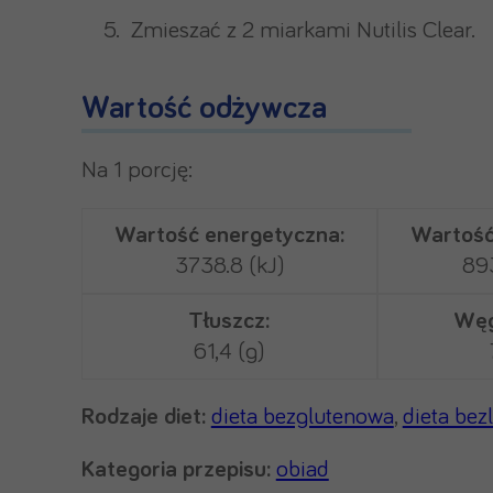
Zmieszać z 2 miarkami Nutilis Clear.
Wartość odżywcza
Na 1 porcję:
Wartość energetyczna:
Wartość
3738.8 (kJ)
893
Tłuszcz:
Węg
61,4 (g)
Rodzaje diet:
dieta bezglutenowa
,
dieta bez
Kategoria przepisu:
obiad