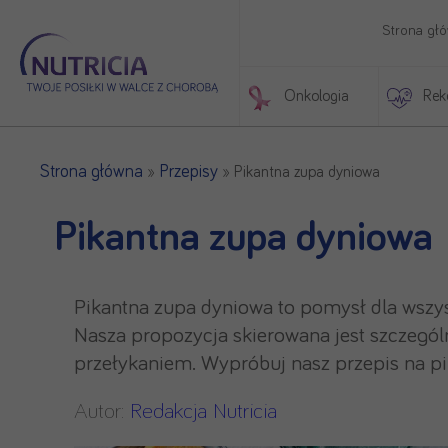
Strona gł
Onkologia
Rek
Początek treści głównej
Strona główna
Przepisy
»
»
Pikantna zupa dyniowa
Pikantna zupa dyniowa
Pikantna zupa dyniowa to pomysł dla wszys
Nasza propozycja skierowana jest szczegól
przełykaniem. Wypróbuj nasz przepis na p
Autor:
Redakcja Nutricia