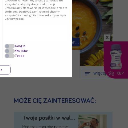
użytkownika. Podmioty te będą samodzielnie
korzystać z tak pozyskanych informacji.
Umożliwiamy stosowanie plików cookie przez te
podmioty, ponieważ sami również chcemy
korzystać z ich usług i kierować reklamy naszym
Użytkownikom.
x
Żywienie chorych po udarze …
Google
YouTube
Teads
Jedną z częstych
konsekwencji udaru jest …
ne
więcej
KUP
MOŻE CIĘ ZAINTERESOWAĆ:
Twoje posiłki w walce …
Podczas choroby pacjenci