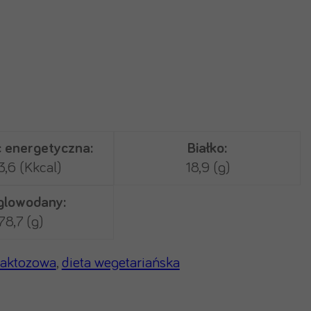
 energetyczna:
Białko:
,6 (Kkcal)
18,9 (g)
lowodany:
78,7 (g)
laktozowa
,
dieta wegetariańska