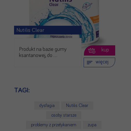
Nutilis Clear
Produkt na bazie gumy
kup
ksantanowej, do …
więcej
TAGI:
dysfagia
Nutilis Clear
osoby starsze
problemy z przełykaniem
zupa