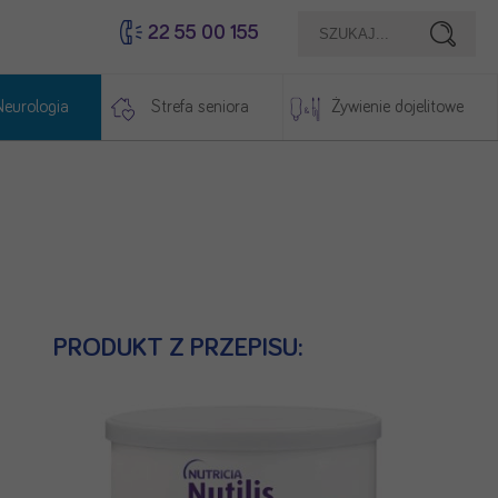
22 55 00 155
Szukaj
Neurologia
Strefa seniora
Żywienie dojelitowe
PRODUKT Z PRZEPISU: