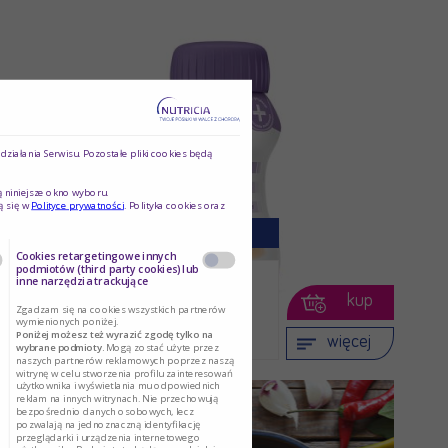
ziałania Serwisu. Pozostałe pliki cookies będą
ą niniejsze okno wyboru.
ą się w
Polityce prywatności
. Polityka cookies oraz
Nutridrink Protein
Cookies retargetingowe innych
podmiotów (third party cookies) lub
inne narzędzia trackujące
Dostarcza energię, białko i
kup
Zgadzam się na cookies wszystkich partnerów
inne składniki …
wymienionych poniżej.
Poniżej możesz też wyrazić zgodę tylko na
więcej
wybrane podmioty.
Mogą zostać użyte przez
naszych partnerów reklamowych poprzez naszą
witrynę w celu stworzenia profilu zainteresowań
użytkownika i wyświetlania mu odpowiednich
reklam na innych witrynach. Nie przechowują
bezpośrednio danych osobowych, lecz
pozwalają na jednoznaczną identyfikację
przeglądarki i urządzenia internetowego