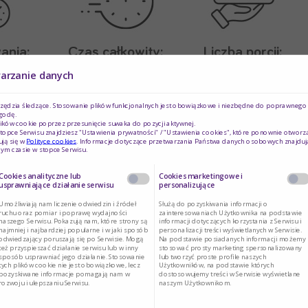
ania:
Czas całkowity:
Liczba porcji:
t
1 h
1
warzanie danych
rzędzia śledzące. Stosowanie plików funkcjonalnych jest obowiązkowe i niezbędne do poprawnego d
godę.
ików cookie poprzez przesunięcie suwaka do pozycji aktywnej.
topce Serwisu znajdziesz "Ustawienia prywatności" / "Ustawienia cookies", które ponownie otworz
ją się w
Polityce cookies
. Informacje dotyczące przetwarzania Państwa danych osobowych znajduj
ym czasie w stopce Serwisu.
Cookies analityczne lub
Cookies marketingowe i
 ok. 400 g),
usprawniające działanie serwisu
personalizujące
Umożliwiają nam liczenie odwiedzin i źródeł
Służą do pozyskiwania informacji o
ruchu oraz pomiar i poprawę wydajności
zainteresowaniach Użytkownika na podstawie
naszego Serwisu. Pokazują nam, które strony są
informacji dotyczących korzystania z Serwisu i
l),
najmniej i najbardziej popularne i w jaki sposób
personalizacji treści wyświetlanych w Serwisie.
odwiedzający poruszają się po Serwisie. Mogą
Na podstawie posiadanych informacji możemy
też przyspieszać działanie serwisu lub w inny
stosować prosty marketing spersonalizowany
sposób usprawniać jego działanie. Stosowanie
lub tworzyć proste profile naszych
tych plików cookie nie jest obowiązkowe, lecz
Użytkowników, na podstawie których
pozyskiwane informacje pomagają nam w
dostosowujemy treści w Serwisie wyświetlane
rozwoju i ulepszaniu Serwisu.
naszym Użytkownikom.