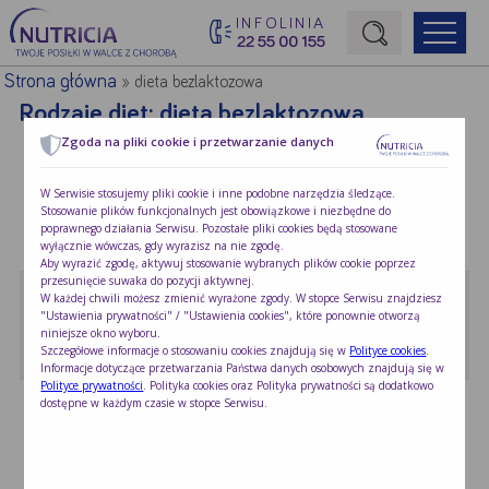
INFOLINIA
22 55 00 155
Początek treści głównej
Strona główna
»
dieta bezlaktozowa
Rodzaje diet:
dieta bezlaktozowa
Zgoda na pliki cookie i przetwarzanie danych
Kawa z owocami leśnymi
W Serwisie stosujemy pliki cookie i inne podobne narzędzia śledzące.
Stosowanie plików funkcjonalnych jest obowiązkowe i niezbędne do
Wbrew pozorom pacjenci z chorobami
poprawnego działania Serwisu. Pozostałe pliki cookies będą stosowane
nowotworowymi …
wyłącznie wówczas, gdy wyrazisz na nie zgodę.
Aby wyrazić zgodę, aktywuj stosowanie wybranych plików cookie poprzez
przesunięcie suwaka do pozycji aktywnej.
Schab pieczony z suszoną …
W każdej chwili możesz zmienić wyrażone zgody. W stopce Serwisu znajdziesz
"Ustawienia prywatności" / "Ustawienia cookies", które ponownie otworzą
Przepis ten przeznaczony jest dla osób …
niniejsze okno wyboru.
Szczegółowe informacje o stosowaniu cookies znajdują się w
Polityce cookies
.
Informacje dotyczące przetwarzania Państwa danych osobowych znajdują się w
Polityce prywatności
. Polityka cookies oraz Polityka prywatności są dodatkowo
Ryba gotowana w sosie …
dostępne w każdym czasie w stopce Serwisu.
Ryba gotowana w sosie koperkowym to …