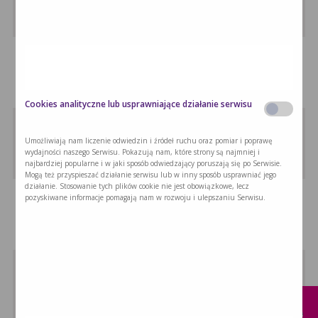
Zupa warzywna to idealna propozycja na …
Zupa pomidorowa z czerwoną …
Zupa pomidorowa to propozycja na szybki, …
Cookies analityczne lub usprawniające działanie serwisu
Tropikalne smoothie
Umożliwiają nam liczenie odwiedzin i źródeł ruchu oraz pomiar i poprawę
Tropikalne smoothie to świetna propozycja
wydajności naszego Serwisu. Pokazują nam, które strony są najmniej i
orzeźwiająca, …
najbardziej popularne i w jaki sposób odwiedzający poruszają się po Serwisie.
Mogą też przyspieszać działanie serwisu lub w inny sposób usprawniać jego
działanie. Stosowanie tych plików cookie nie jest obowiązkowe, lecz
Pulpeciki jaglano-indycze z sosem …
pozyskiwane informacje pomagają nam w rozwoju i ulepszaniu Serwisu.
Pulpeciki jaglano-indycze z sosem wiśniowym to …
Pikantna zupa dyniowa
x
Pikantna zupa dyniowa to propozycja dla …