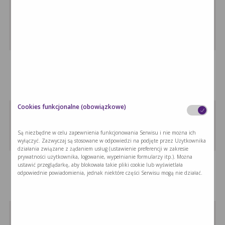
Pierś z indyka w …
Pierś z indyka w sosie wiśniowym …
Melonowe smoothie
Melonowe smoothie jest idealną przekąską,
szczególnie …
Cookies funkcjonalne (obowiązkowe)
Jesienny koktajl
Jesienny koktajl to propozycja, która obfituje …
Są niezbędne w celu zapewnienia funkcjonowania Serwisu i nie można ich
wyłączyć. Zazwyczaj są stosowane w odpowiedzi na podjęte przez Użytkownika
działania związane z żądaniem usług (ustawienie preferencji w zakresie
prywatności użytkownika, logowanie, wypełnianie formularzy itp.). Można
Ratatouille
ustawić przeglądarkę, aby blokowała takie pliki cookie lub wyświetlała
odpowiednie powiadomienia, jednak niektóre części Serwisu mogą nie działać.
Ratatouille to potrawa jarska, która wywodzi …
Zupa warzywna