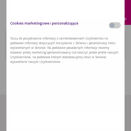
Kurczak z nutą jabłkową
Przepis na kurczaka z jabłkową nutą …
KUP
Cookies marketingowe i personalizujące
Barszcz czerwony
Służą do pozyskiwania informacji o zainteresowaniach Użytkownika na
podstawie informacji dotyczących korzystania z Serwisu i personalizacji treści
Barszcz czerwony z uszkami to tradycyjna …
wyświetlanych w Serwisie. Na podstawie posiadanych informacji możemy
stosować prosty marketing spersonalizowany lub tworzyć proste profile naszych
Użytkowników, na podstawie których dostosowujemy treści w Serwisie
wyświetlane naszym Użytkownikom.