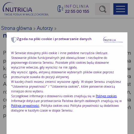
INFOLINIA
22 55 00 155
Początek treści głównej
Strona główna
Autorzy
»
»
mgr Iwona Przybyło
Zgoda na pliki cookie i przetwarzanie danych
Pracuje jako pielęgniarka od 15 lat. Jest magistrem
W Serwisie stosujemy pliki cookie i inne podobne narzędzia śledzące.
Stosowanie plików funkcjonalnych jest obowiązkowe i niezbędne do
pielęgniarstwa, ukończyła Wydział Nauk o Zdrowiu na
poprawnego działania Serwisu. Pozostałe pliki cookies będą stosowane
wyłącznie wówczas, gdy wyrazisz na nie zgodę.
kierunku Pielęgniarstwo Uniwersytetu Medycznego w
Aby wyrazić zgodę, aktywuj stosowanie wybranych plików cookie poprzez
Gdańsku oraz specjalizację Pielęgniarstwa
przesunięcie suwaka do pozycji aktywnej.
W każdej chwili możesz zmienić wyrażone zgody. W stopce Serwisu znajdziesz
Anestezjologicznego i Intensywnej Opieki. Jest
"Ustawienia prywatności" / "Ustawienia cookies", które ponownie otworzą
również dyplomowanym terapeutą zajęciowym,
niniejsze okno wyboru.
Szczegółowe informacje o stosowaniu cookies znajdują się w
Polityce cookies
.
coachem i trenerem. Kierownik Zespołu Wsparcia
Informacje dotyczące przetwarzania Państwa danych osobowych znajdują się w
Polityce prywatności
. Polityka cookies oraz Polityka prywatności są dodatkowo
Pielęgniarskiego w Akademii Opiekunów, na co dzień
dostępne w każdym czasie w stopce Serwisu.
pracuje również w szpitalu.