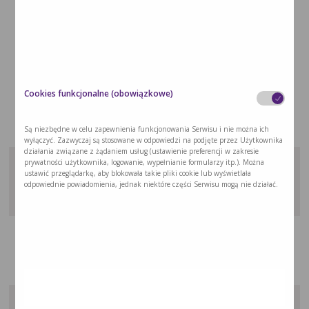
ZOBACZ PUBLIKACJE
TEGO AUTORA:
Dystymia, czyli depresyjne zaburzenia nastroju u osób w podeszłym wieku
Cookies funkcjonalne (obowiązkowe)
Są niezbędne w celu zapewnienia funkcjonowania Serwisu i nie można ich
wyłączyć. Zazwyczaj są stosowane w odpowiedzi na podjęte przez Użytkownika
działania związane z żądaniem usług (ustawienie preferencji w zakresie
Demencja (otępienie starcze) – pierwsze objawy. Jak pomóc osobie chorej?
prywatności użytkownika, logowanie, wypełnianie formularzy itp.). Można
ustawić przeglądarkę, aby blokowała takie pliki cookie lub wyświetlała
odpowiednie powiadomienia, jednak niektóre części Serwisu mogą nie działać.
Jak opiekować się osobą z wielochorobowością?
Depresja u osób starszych – jak sobie z nią radzić?