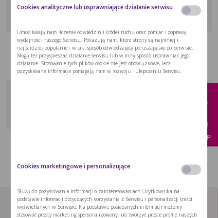
Cookies analityczne lub usprawniające działanie serwisu
Umożliwiają nam liczenie odwiedzin i źródeł ruchu oraz pomiar i poprawę
wydajności naszego Serwisu. Pokazują nam, które strony są najmniej i
Trudy miłości podczas choroby Alzheimera i demencji
najbardziej popularne i w jaki sposób odwiedzający poruszają się po Serwisie.
Choroba Alzheimera stwarza właśnie poczucie
Mogą też przyspieszać działanie serwisu lub w inny sposób usprawniać jego
działanie. Stosowanie tych plików cookie nie jest obowiązkowe, lecz
„niejednoznacznej straty”. Dowiedz …
pozyskiwane informacje pomagają nam w rozwoju i ulepszaniu Serwisu.
x
Opieka nad osobą z demencją: etapy, porady i trudności
Poszerzanie wiedzy na temat demencji jest
istotnym elementem …
KUP
Cookies marketingowe i personalizujące
Służą do pozyskiwania informacji o zainteresowaniach Użytkownika na
podstawie informacji dotyczących korzystania z Serwisu i personalizacji treści
wyświetlanych w Serwisie. Na podstawie posiadanych informacji możemy
stosować prosty marketing spersonalizowany lub tworzyć proste profile naszych