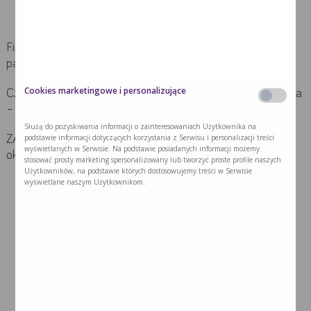
Fizjoprofilaktyka
WTÓRNA I TRZECIORZĘDOWA
dotyczy
pacjentów po udarze*:
Cookies marketingowe i personalizujące
Czynniki ryzyka: bezwzględna modyfikacja czynników ryzyka
– włączone leczenie
Służą do pozyskiwania informacji o zainteresowaniach Użytkownika na
podstawie informacji dotyczących korzystania z Serwisu i personalizacji treści
ZALECA SIĘ: w zależności od stanu funkcjonalnego oraz
wyświetlanych w Serwisie. Na podstawie posiadanych informacji możemy
okresu wiotkości, spastyczności, względnego wyzdrowienia:
stosować prosty marketing spersonalizowany lub tworzyć proste profile naszych
Użytkowników, na podstawie których dostosowujemy treści w Serwisie
wyświetlane naszym Użytkownikom.
150 min/tydzień aktywności umiarkowanej z
aktywacją dużych grup mięśniowych,
praca aktywacyjna i stabilizacyjna tułowia i kończyn,
fizjoprofilaktyka podwinięć, odleżyn, przykurczy,
upadków,
układanie (pozycjonowanie)