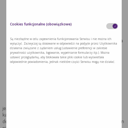
przeciwwskazań, a także samokontroli w trakcie
zaplanowanego wysiłku fizycznego,
rozpoczynaj ćwiczenia etapowo – zacznij od kilku
Cookies funkcjonalne (obowiązkowe)
minut, stopniowo zwiększając ich intensywność i
wydłużając czas ich trwania,
Są niezbędne w celu zapewnienia funkcjonowania Serwisu i nie można ich
uwzględnij spacery w codziennych czynnościach dnia
wyłączyć. Zazwyczaj są stosowane w odpowiedzi na podjęte przez Użytkownika
codziennego – zmniejszasz wówczas ryzyko ciężkiej
działania związane z żądaniem usług (ustawienie preferencji w zakresie
prywatności użytkownika, logowanie, wypełnianie formularzy itp.). Można
niepełnosprawności,
ustawić przeglądarkę, aby blokowała takie pliki cookie lub wyświetlała
odpowiednie powiadomienia, jednak niektóre części Serwisu mogą nie działać.
jeżeli poruszasz się na wózku inwalidzkim czy z
wykorzystaniem pomocy ortopedycznych (lasek,
trójnogów, balkonika, kul, ortez) nie rezygnuj z
aktywności fizycznej, a jedynie ją modyfikuj i dopasuj
do swoich możliwości- fizjoterapeuta Ci w tym
pomoże,
jeżeli masz wszczepione urządzenie terapeutyczne tj.
kardiowerter – ICD czy układ resynchronizujący z opcją
defibrylacji CRT-D, tętno treningowe powinno być o 20u/min