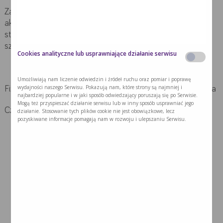
Zaleca się ćwiczenia aerobowe (tlenowe) i ćwiczenia
aktywujące grupy mięśniowe wpływające na poprawę
stabilności, a zatem zmniejszenie ryzyka upadków,
szczególnie u osób po 60 roku życia.
Cookies analityczne lub usprawniające działanie serwisu
Umożliwiają nam liczenie odwiedzin i źródeł ruchu oraz pomiar i poprawę
wydajności naszego Serwisu. Pokazują nam, które strony są najmniej i
Fizjoprofilaktyka
PIERWOTNA
dotyczy osób w grupie ryzyka
najbardziej popularne i w jaki sposób odwiedzający poruszają się po Serwisie.
Mogą też przyspieszać działanie serwisu lub w inny sposób usprawniać jego
Czynniki ryzyka udaru mózgu:
działanie. Stosowanie tych plików cookie nie jest obowiązkowe, lecz
pozyskiwane informacje pomagają nam w rozwoju i ulepszaniu Serwisu.
nadciśnienie tętnicze,
palenie tytoniu,
nadużywanie alkoholu,
podniesiony poziom cholesterolu,
niewłaściwa dieta,
stan nawodnienia,