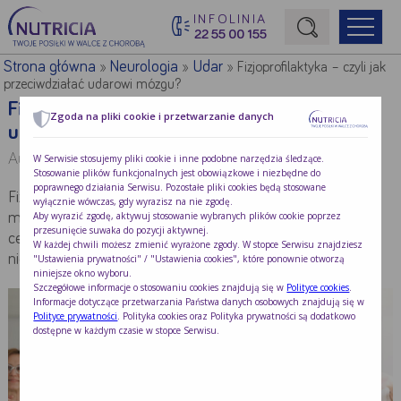
INFOLINIA
22 55 00 155
Początek treści głównej
Strona główna
Neurologia
Udar
»
»
»
Fizjoprofilaktyka – czyli jak
przeciwdziałać udarowi mózgu?
Fizjoprofilaktyka – czyli jak przeciwdziałać
Zgoda na pliki cookie i przetwarzanie danych
udarowi mózgu?
Autor:
Dr hab. n. o zdrowiu Anna Brzęk
W Serwisie stosujemy pliki cookie i inne podobne narzędzia śledzące.
Stosowanie plików funkcjonalnych jest obowiązkowe i niezbędne do
poprawnego działania Serwisu. Pozostałe pliki cookies będą stosowane
Fizjoprofilaktyka to wszelkie działania z wykorzystaniem
wyłącznie wówczas, gdy wyrazisz na nie zgodę.
Aby wyrazić zgodę, aktywuj stosowanie wybranych plików cookie poprzez
metod, form i środków fizjoterapeutycznych, które mają na
przesunięcie suwaka do pozycji aktywnej.
celu zapobiegać, spowalniać lub cofać skutki
W każdej chwili możesz zmienić wyrażone zgody. W stopce Serwisu znajdziesz
nieprawidłowego stylu życia i/lub procesów chorobowych.
"Ustawienia prywatności" / "Ustawienia cookies", które ponownie otworzą
niniejsze okno wyboru.
Szczegółowe informacje o stosowaniu cookies znajdują się w
Polityce cookies
.
Informacje dotyczące przetwarzania Państwa danych osobowych znajdują się w
Polityce prywatności
. Polityka cookies oraz Polityka prywatności są dodatkowo
dostępne w każdym czasie w stopce Serwisu.