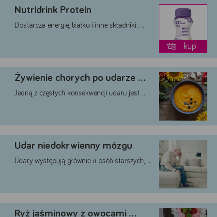
Nutridrink Protein
Dostarcza energię, białko i inne składniki …
kup
Żywienie chorych po udarze …
Google
Jedną z częstych konsekwencji udaru jest …
YouTube
Teads
Akceptuję
Zapisuję moje
Odrzucam wszystkie
wszystkie
wybory
dobrowolne
Udar niedokrwienny mózgu
Udary występują głównie u osób starszych, …
Ryż jaśminowy z owocami …