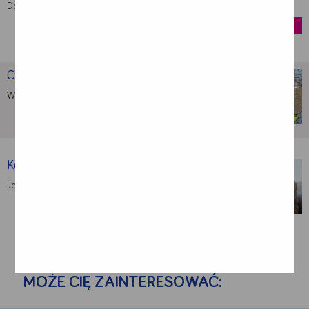
Dostarcza energię, białko i inne składniki …
kup
Czekoladowy koktajl z mango
W naszym odżywczym koktajlu użyta jest …
Konsekwencje złego odżywiania u …
Jedną z pośrednich konsekwencji przebytego udaru …
MOŻE CIĘ ZAINTERESOWAĆ: