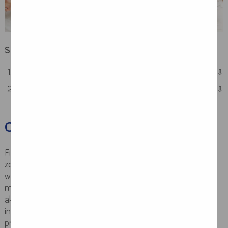
Spis treści:
Czym jest fizjoprofilaktyka?
Fizjoprofilaktyka incydentu naczyniowego w mózgu
Czym jest fizjoprofilaktyka?
Fizjoprofilaktyka udarów mózgu oparta jest o EDUKACJĘ
zdrowotną, zwiększanie świadomości o czynnikach ryzyka,
wskazuje na błędy w dotychczasowym stylu życia,
modyfikuje czynniki ryzyka, promuje i zwiększa poziom
aktywności fizycznej, a w przypadku pacjentów, u których
incydent w naczyniu mózgowym wystąpił – wspomaga
proces leczenia.