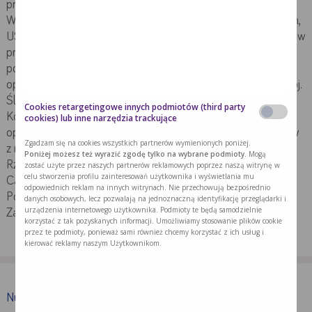
prewencji chorób cywilizacyjnych i fizjoprofilaktyki.
Współpracuje z naukowcami z Uniwersytetów w Niemczech,
USA, Hiszpanii oraz Libanu. Autorka i współautorka projektów
profilaktyczno-zdrowotnych o charakterze społecznym,
popularyzujących naukę. Ekspert naukowy przy
opracowywaniu Regionalnych Programów Zdrowotnych woj.
Śląskiego. Prelegent oraz członek Komitetów Naukowych
Cookies retargetingowe innych podmiotów (third party
Konferencji Krajowych i Międzynarodowych. Współtworzyła
cookies) lub inne narzędzia trackujące
opracowanie dotyczące aktywności ruchowej dla pacjentów
Zgadzam się na cookies wszystkich partnerów wymienionych poniżej.
z niewydolnością serca w czasie pandemii Covid-19.
Poniżej możesz też wyrazić zgodę tylko na wybrane podmioty.
Mogą
Rzecznik Nauki w Terenie oraz członek European Society of
zostać użyte przez naszych partnerów reklamowych poprzez naszą witrynę w
celu stworzenia profilu zainteresowań użytkownika i wyświetlania mu
Cardiology, Polskiego Towarzystwa Kardiologicznego,
odpowiednich reklam na innych witrynach. Nie przechowują bezpośrednio
Polskiego Towarzystwa Pediatrycznego oraz członek
danych osobowych, lecz pozwalają na jednoznaczną identyfikację przeglądarki i
urządzenia internetowego użytkownika. Podmioty te będą samodzielnie
Zarządu Polskiego Towarzystwa Otyłości Dziecięcej.
korzystać z tak pozyskanych informacji. Umożliwiamy stosowanie plików cookie
przez te podmioty, ponieważ sami również chcemy korzystać z ich usług i
kierować reklamy naszym Użytkownikom.
Nutridrink Protein