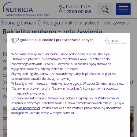
INFOLINIA
22 55 00 155
Początek treści głównej
Strona główna
Onkologia
»
»
Rak jelita grubego – rola żywienia
Rak jelita grubego – rola żywienia
Zgoda na pliki cookie i przetwarzanie danych
Autor:
Mgr Ewelina Grochowska
Rak jelita grubego jest jednym z trzech najczęściej
W Serwisie stosujemy pliki cookie i inne podobne narzędzia śledzące.
Stosowanie plików funkcjonalnych jest obowiązkowe i niezbędne do
występujących nowotworów w Polsce. Co roku odnotowuje
poprawnego działania Serwisu. Pozostałe pliki cookies będą stosowane
się ponad 16 tysięcy nowych zachorowań. Jednym z
wyłącznie wówczas, gdy wyrazisz na nie zgodę.
Aby wyrazić zgodę, aktywuj stosowanie wybranych plików cookie poprzez
czynników ryzyka choroby jest zespół metaboliczny
przesunięcie suwaka do pozycji aktywnej.
(nadciśnienie tętnicze, otyłość, cukrzyca, zaburzenia lipidowe),
W każdej chwili możesz zmienić wyrażone zgody. W stopce Serwisu znajdziesz
"Ustawienia prywatności" / "Ustawienia cookies", które ponownie otworzą
na którego rozwój w bardzo dużym stopniu wpływa sposób
niniejsze okno wyboru.
żywienia oraz brak aktywności fizycznej.
Szczegółowe informacje o stosowaniu cookies znajdują się w
Polityce cookies
.
Informacje dotyczące przetwarzania Państwa danych osobowych znajdują się w
Polityce prywatności
. Polityka cookies oraz Polityka prywatności są dodatkowo
dostępne w każdym czasie w stopce Serwisu.