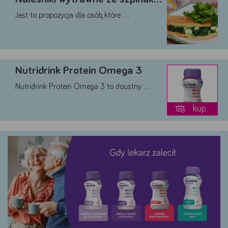
Akceptuję
Zapisuję moje
Odrzucam wszystkie
wszystkie
wybory
dobrowolne
Jest to propozycja dla osób, które …
Nutridrink Protein Omega 3
Nutridrink Protein Omega 3 to doustny …
kup