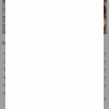
Spis treści:
Niewłaściwa dieta a rak jelita grubego
Profilaktyka raka jelita grubego
Rak jelita grubego — żywienie
Dieta lekkostrawna w leczeniu raka jelita grubego
Leczenie raka jelita grubego — skutki uboczne
Stosowanie kwasów tłuszczowych omega-3 u pacjentów
onkologicznych