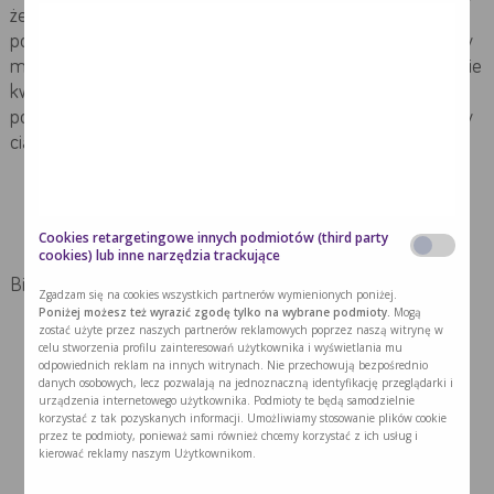
że u pacjentów z zaawansowaną chorobą nowotworową,
poddawanych chemioterapii, u których istnieje ryzyko utraty
masy ciała lub niedożywionych, można rozważyć stosowanie
kwasów tłuszczowych omega-3 w celu stabilizacji lub
poprawy apetytu, spożycia pokarmów, beztłuszczowej masy
ciała i masy ciała pacjentów z nowotworem.
Cookies retargetingowe innych podmiotów (third party
cookies) lub inne narzędzia trackujące
Bibliografia:
Zgadzam się na cookies wszystkich partnerów wymienionych poniżej.
Poniżej możesz też wyrazić zgodę tylko na wybrane podmioty.
Mogą
zostać użyte przez naszych partnerów reklamowych poprzez naszą witrynę w
Arends J i wsp. ESPEN guidelines on nutrition in
celu stworzenia profilu zainteresowań użytkownika i wyświetlania mu
cancer patients, Clinical Nutrition 2017; 36: 11-48.
odpowiednich reklam na innych witrynach. Nie przechowują bezpośrednio
danych osobowych, lecz pozwalają na jednoznaczną identyfikację przeglądarki i
Jankowski M, Kłęk S i wsp., Biblioteka chirurga
urządzenia internetowego użytkownika. Podmioty te będą samodzielnie
onkologa, tom 15: Terapia żywieniowa u chorych
korzystać z tak pozyskanych informacji. Umożliwiamy stosowanie plików cookie
przez te podmioty, ponieważ sami również chcemy korzystać z ich usług i
operowanych z powodu nowotworów złośliwych, Via
kierować reklamy naszym Użytkownikom.
Medica, Gdańsk 2019, 44-47.