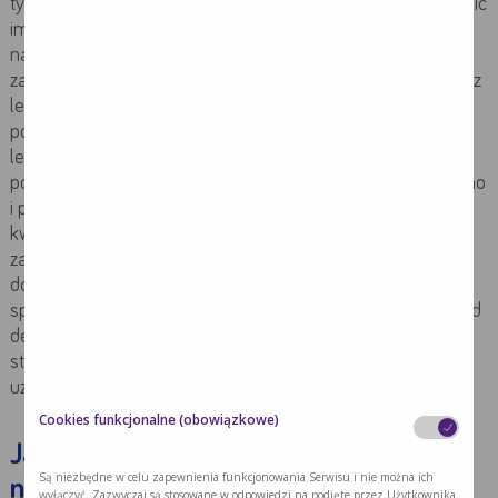
tylko wprowadzić w cały proces leczenia, ale przede pozwolić
im aktywnie w nim uczestniczyć. Zadań dla nich jest
naprawdę wiele. Przede wszystkim, ktoś bliski powinien
zawsze towarzyszyć pacjentowi w czasie ważnych rozmów z
lekarzem. Stan psychiczny osób chorych bardzo często nie
pozwala im dobrze przyswoić sobie tego, co mówi do nich
lekarz. Członek rodziny uczestniczący w takim spotkaniu
pomoże choremu zrozumieć sprawy, które na nim poruszono
i potem podjąć na tej podstawie decyzje, na przykład w
kwestii dalszej terapii. Najbliższe choremu osoby są prawie
zawsze najbardziej pomocne w zbieraniu informacji
dotyczących choroby i dostępnych sposobów leczenia. Ich
spokojne, racjonalne spojrzenie może obronić chorego przed
decyzją o porzuceniu terapii szpitalnej i skierowania się w
stronę niesprawdzonych medycznie, „cudownie”
uzdrawiających kuracji.
Cookies funkcjonalne (obowiązkowe)
Jak poinformować dzieci o chorobie
Są niezbędne w celu zapewnienia funkcjonowania Serwisu i nie można ich
nowotworowej?
wyłączyć. Zazwyczaj są stosowane w odpowiedzi na podjęte przez Użytkownika