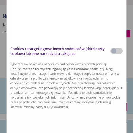
Nutridrink Skin Repair (dawniej …
Nutridrink Skin Repair to produkt wysokoenergetyczny,
…
kup
Cookies retargetingowe innych podmiotów (third party
cookies) lub inne narzędzia trackujące
Zgadzam się na cookies wszystkich partnerów wymienionych poniżej.
MOŻE CIĘ ZAINTERESOWAĆ:
Poniżej możesz też wyrazić zgodę tylko na wybrane podmioty.
Mogą
zostać użyte przez naszych partnerów reklamowych poprzez naszą witrynę w
celu stworzenia profilu zainteresowań użytkownika i wyświetlania mu
odpowiednich reklam na innych witrynach. Nie przechowują bezpośrednio
Nutridrink Protein Omega 3
danych osobowych, lecz pozwalają na jednoznaczną identyfikację przeglądarki i
urządzenia internetowego użytkownika. Podmioty te będą samodzielnie
Nutridrink Protein Omega 3 to doustny …
korzystać z tak pozyskanych informacji. Umożliwiamy stosowanie plików cookie
przez te podmioty, ponieważ sami również chcemy korzystać z ich usług i
kup
kierować reklamy naszym Użytkownikom.
Nutridrink Protein