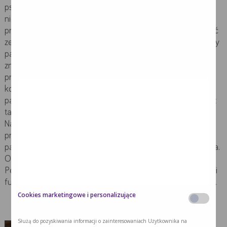
psychoedukacją, polegającą na wyjaśnianiu, co kryje się za
niezrozumiałymi pojęciami medycznymi oraz
przygotowaniem chorego na to, czego może się spodziewać
ze strony swojego organizmu w trakcie leczenia. W pomocy
pacjentom niezrównani są również inni chorzy, którzy
zmagają się lub zmagali się w przeszłości z tymi samymi
problemami. Bardzo zawsze namawiam chorych, żeby
korzystali ze wsparcia, które mogą uzyskać od organizacji
pacjenckich. Wiele z nich skupia chorych zmagających się z
takimi samymi lub podobnymi typami nowotworów.
Najefektywniejszym sposobem na znalezienie ich jest
przeszukanie internetu. Sprawdzenie, które organizacje
pacjenckie działają lokalnie, w danym miejscu zamieszkania.
Oczywiście, źródłem wiedzy są też placówki medyczne.
Personel szpitalny blisko współpracuję z stowarzyszeniami i
fundacjami i dlatego ma bardzo dobrą wiedzę na ich temat.
Cookies marketingowe i personalizujące
Służą do pozyskiwania informacji o zainteresowaniach Użytkownika na
Adrianna Sobol
,