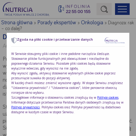
INFOLINIA
22 55 00 155
Początek treści głównej
Strona główna
Porady ekspertów
Onkologia
»
»
»
Diagnoza: rak
– co dalej?
Diagnoza: rak – co dalej?
Zgoda na pliki cookie i przetwarzanie danych
Autor:
Redakcja Nutricia
W Serwisie stosujemy pliki cookie i inne podobne narzędzia śledzące.
Stosowanie plików funkcjonalnych jest obowiązkowe i niezbędne do
Pojawienie się choroby nowotworowej zawsze zaskakuje i
poprawnego działania Serwisu. Pozostałe pliki cookies będą stosowane
wywołuje początkowo ekstremalnie silny stres. Ma się
wyłącznie wówczas, gdy wyrazisz na nie zgodę.
wrażenie, że cały świat w jednej chwili obraca się do góry
Aby wyrazić zgodę, aktywuj stosowanie wybranych plików cookie poprzez
przesunięcie suwaka do pozycji aktywnej.
nogami. Osoba, która usłyszała taką diagnozę z dnia na
W każdej chwili możesz zmienić wyrażone zgody. W stopce Serwisu znajdziesz
dzień musi przyjąć rolę pacjenta, czyli uzależnić się w
"Ustawienia prywatności" / "Ustawienia cookies", które ponownie otworzą
niniejsze okno wyboru.
istotnym stopniu od działań innych ludzi.
Szczegółowe informacje o stosowaniu cookies znajdują się w
Polityce cookies
.
Informacje dotyczące przetwarzania Państwa danych osobowych znajdują się w
Stany emocjonalne chorego w okresie kilku tygodniu od
Polityce prywatności
. Polityka cookies oraz Polityka prywatności są dodatkowo
dostępne w każdym czasie w stopce Serwisu.
uzyskania diagnozy często mają skrajny charakter. W
pierwszych dniach trudno uwierzyć, że mogło nas to spotkać.
Silna jest wtedy nadzieja, że być może jest to pomyłka, którą
wyjaśni kolejne spotkanie z lekarzem. Ten stan szoku jest