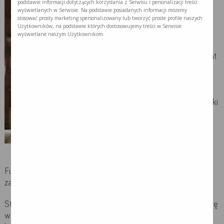
podstawie informacji dotyczących korzystania z Serwisu i personalizacji treści
psychoonkolog w
wyświetlanych w Serwisie. Na podstawie posiadanych informacji możemy
stosować prosty marketing spersonalizowany lub tworzyć proste profile naszych
Szpitalu
Użytkowników, na podstawie których dostosowujemy treści w Serwisie
Onkologicznym
wyświetlane naszym Użytkownikom.
Magodent w
Warszawie. Asystent
(pracownik
naukowo-
dydaktyczny) w
Zakładzie Profilaktyki
Onkologicznej
Warszawskiego
Uniwersytetu
Medycznego. Jest
członkiem Zarządu
Fundacji OnkoCafe – Razem Lepiej, psychoterapeutką i
założycielką Centrum Wsparcia Psychologicznego Ineo.
Stworzyła platformę szkoleniową online Zdrowie zaczyna się
x
w głowie. Współtwórczyni audycji radiowej „O raku przy