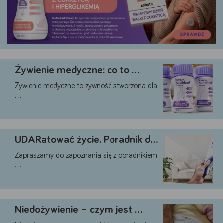
Akceptuję
Zapisuję moje
Odrzucam wszystkie
wszystkie
wybory
dobrowolne
Żywienie medyczne: co to …
Żywienie medyczne to żywność stworzona dla
…
UDARatować życie. Poradnik dla …
Zapraszamy do zapoznania się z poradnikiem
…
Niedożywienie – czym jest …