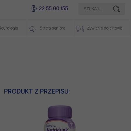
22 55 00 155
Szukaj
Neurologia
Strefa seniora
Żywienie dojelitowe
PRODUKT Z PRZEPISU: