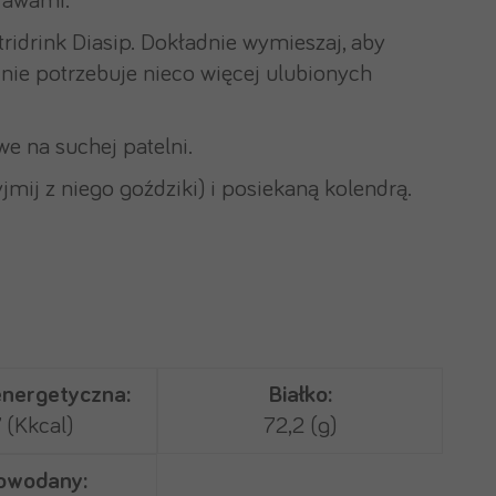
rawami.
tridrink Diasip. Dokładnie wymieszaj, aby
 nie potrzebuje nieco więcej ulubionych
e na suchej patelni.
ij z niego goździki) i posiekaną kolendrą.
nergetyczna:
Białko:
 (Kkcal)
72,2 (g)
owodany: