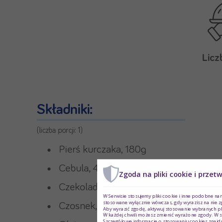
Licz
Składniki:
(liczba porcji: 1)
Pierś kurczaka, 180g
Cebula, 40g (połowa małej szt.)
Zgoda na pliki cookie i przet
Czekolada gorzka, 20g
W Serwisie stosujemy pliki cookie i inne podobne na
stosowane wyłącznie wówczas, gdy wyrazisz na nie z
Czosnek, 2 ząbki
Aby wyrazić zgodę, aktywuj stosowanie wybranych pl
W każdej chwili możesz zmienić wyrażone zgody. W s
Szczegółowe informacje o stosowaniu cookies znajdu