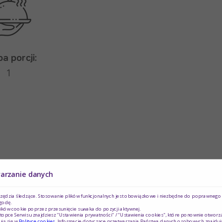
ba porcji:
1
warzanie danych
rzędzia śledzące. Stosowanie plików funkcjonalnych jest obowiązkowe i niezbędne do poprawnego d
godę.
ików cookie poprzez przesunięcie suwaka do pozycji aktywnej.
topce Serwisu znajdziesz "Ustawienia prywatności" / "Ustawienia cookies", które ponownie otworz
ją się w
Polityce cookies
. Informacje dotyczące przetwarzania Państwa danych osobowych znajduj