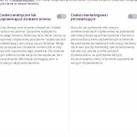
ym czasie w stopce Serwisu.
Cookies analityczne lub
Cookies marketingowe i
usprawniające działanie serwisu
personalizujące
Umożliwiają nam liczenie odwiedzin i źródeł
Służą do pozyskiwania informacji o
ruchu oraz pomiar i poprawę wydajności
zainteresowaniach Użytkownika na podstawie
naszego Serwisu. Pokazują nam, które strony są
informacji dotyczących korzystania z Serwisu i
i
najmniej i najbardziej popularne i w jaki sposób
personalizacji treści wyświetlanych w Serwisie.
odwiedzający poruszają się po Serwisie. Mogą
Na podstawie posiadanych informacji możemy
też przyspieszać działanie serwisu lub w inny
stosować prosty marketing spersonalizowany
sposób usprawniać jego działanie. Stosowanie
lub tworzyć proste profile naszych
tych plików cookie nie jest obowiązkowe, lecz
Użytkowników, na podstawie których
pozyskiwane informacje pomagają nam w
dostosowujemy treści w Serwisie wyświetlane
rozwoju i ulepszaniu Serwisu.
naszym Użytkownikom.
ym, ½ szt.