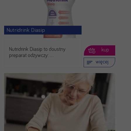
Nutridrink Diasip
Nutridrink Diasip to doustny
kup
preparat odżywczy: …
więcej