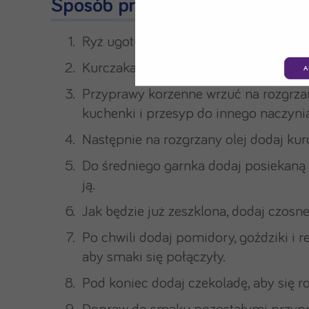
Sposób przygotowania:
Ryż ugotuj wg instrukcji na opakowani
Kurczaka pokrój w niewielką kostkę.
A
Przyprawy korzenne wrzuć na rozgrzaną
kuchenki i przesyp do innego naczynia
Następnie na rozgrzany olej dodaj kur
Do średniego garnka dodaj posiekaną c
ją.
Jak będzie już zeszklona, dodaj czosne
Po chwili dodaj pomidory, goździki i 
aby smaki się połączyły.
Pod koniec dodaj czekoladę, aby się ro