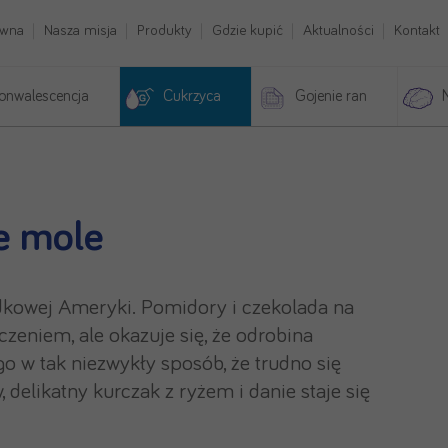
ówna
Nasza misja
Produkty
Gdzie kupić
Aktualności
Kontakt
onwalescencja
Cukrzyca
Gojenie ran
e mole
dkowej Ameryki. Pomidory i czekolada na
zeniem, ale okazuje się, że odrobina
 w tak niezwykły sposób, że trudno się
delikatny kurczak z ryżem i danie staje się