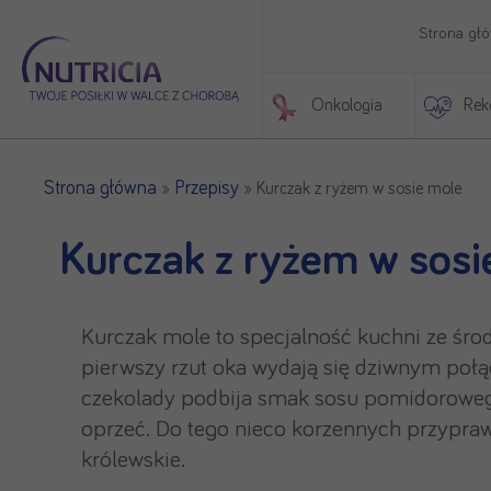
Strona gł
Onkologia
Rek
Początek treści głównej
Strona główna
Przepisy
»
»
Kurczak z ryżem w sosie mole
Kurczak z ryżem w sosi
Kurczak mole to specjalność kuchni ze śro
pierwszy rzut oka wydają się dziwnym połąc
czekolady podbija smak sosu pomidorowego
oprzeć. Do tego nieco korzennych przypraw, 
królewskie.