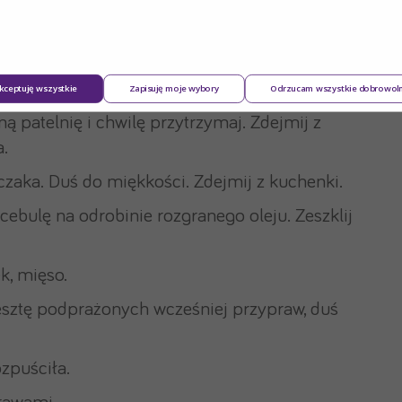
u.
kceptuję wszystkie
Zapisuję moje wybory
Odrzucam wszystkie dobrowol
 patelnię i chwilę przytrzymaj. Zdejmij z
.
czaka. Duś do miękkości. Zdejmij z kuchenki.
ebulę na odrobinie rozgranego oleju. Zeszklij
k, mięso.
resztę podprażonych wcześniej przypraw, duś
zpuściła.