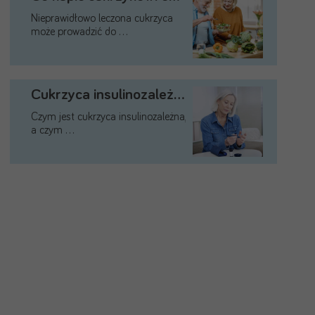
Nieprawidłowo leczona cukrzyca
może prowadzić do …
Cukrzyca insulinozależna i cukrzyca …
Czym jest cukrzyca insulinozależna,
a czym …