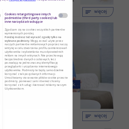
typu …
więcej
Cookies retargetingowe innych
podmiotów (third party cookies) lub
inne narzędzia trackujące
Zgadzam się na cookies wszystkich partnerów
wymienionych poniżej.
Poniżej możesz też wyrazić zgodę tylko na
wybrane podmioty.
Mogą zostać użyte przez
naszych partnerów reklamowych poprzez naszą
witrynę w celu stworzenia profilu zainteresowań
użytkownika i wyświetlania mu odpowiednich
reklam na innych witrynach. Nie przechowują
bezpośrednio danych osobowych, lecz
pozwalają na jednoznaczną identyfikację
przeglądarki i urządzenia internetowego
użytkownika. Podmioty te będą samodzielnie
korzystać z tak pozyskanych informacji.
Umożliwiamy stosowanie plików cookie przez te
podmioty, ponieważ sami również chcemy
Cukrzyca insulinozależna i cukrzyca …
korzystać z ich usług i kierować reklamy naszym
Użytkownikom.
Czym jest cukrzyca
insulinozależna, a czym …
więcej