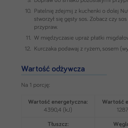
Dopraw do smaku pozostałymi przyp
Patelnię zdejmij z kuchenki o dolej Nu
stworzył się gęsty sos. Zobacz czy sos
przypraw.
W międzyczasie upraż płatki migdałow
Kurczaka podawaj z ryżem, sosem (wyjm
Wartość odżywcza
Na 1 porcję:
Wartość energetyczna:
Wartość e
4390,4 (kJ)
1287
Tłuszcz:
Węgl