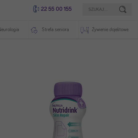
22 55 00 155
Szukaj
Neurologia
Strefa seniora
Żywienie dojelitowe