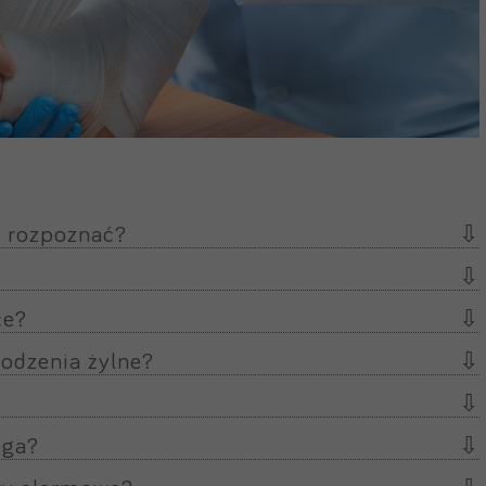
e rozpoznać?
ce?
odzenia żylne?
i
ega?