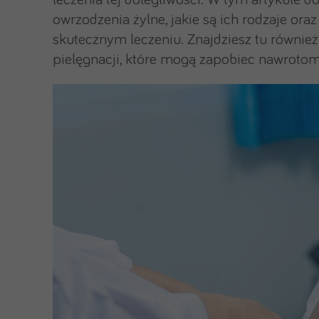
leczenia tej dolegliwości. W tym artykule d
owrzodzenia żylne, jakie są ich rodzaje 
skutecznym leczeniu. Znajdziesz tu również
pielęgnacji, które mogą zapobiec nawrotom