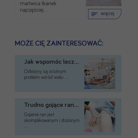
martwica tkanek
najczęściej …
więcej
MOŻE CIĘ ZAINTERESOWAĆ:
Jak wspomóc leczenie odleżyn?
Odleżyny są istotnym
problem wśród wielu …
Trudno gojące rany – …
Gojenie ran jest
skomplikowanym i złożonym
…