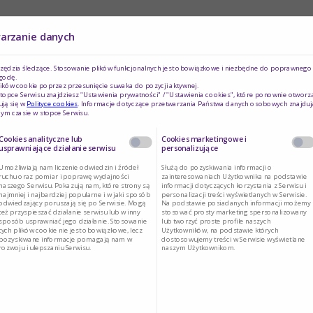
lem
warzanie danych
ażny problem zdrowotny, szczególnie w przypadku
rzędzia śledzące. Stosowanie plików funkcjonalnych jest obowiązkowe i niezbędne do poprawnego d
godę.
nością żylną.
ików cookie poprzez przesunięcie suwaka do pozycji aktywnej.
topce Serwisu znajdziesz "Ustawienia prywatności" / "Ustawienia cookies", które ponownie otworz
ją się w
Polityce cookies
. Informacje dotyczące przetwarzania Państwa danych osobowych znajduj
ą u około 0,5% dorosłej populacji w Polsce – to
ym czasie w stopce Serwisu.
sta wraz z wiekiem i dotyczy do 7% osób w wieku
Cookies analityczne lub
Cookies marketingowe i
usprawniające działanie serwisu
personalizujące
 u mężczyzn. Ogromna jest też grupa ryzyka
Umożliwiają nam liczenie odwiedzin i źródeł
Służą do pozyskiwania informacji o
ewlekłej niewydolności żylnej dotyczy aż 60%
ruchu oraz pomiar i poprawę wydajności
zainteresowaniach Użytkownika na podstawie
naszego Serwisu. Pokazują nam, które strony są
informacji dotyczących korzystania z Serwisu i
najmniej i najbardziej popularne i w jaki sposób
personalizacji treści wyświetlanych w Serwisie.
odwiedzający poruszają się po Serwisie. Mogą
Na podstawie posiadanych informacji możemy
też przyspieszać działanie serwisu lub w inny
stosować prosty marketing spersonalizowany
sposób usprawniać jego działanie. Stosowanie
lub tworzyć proste profile naszych
óżnice?
tych plików cookie nie jest obowiązkowe, lecz
Użytkowników, na podstawie których
pozyskiwane informacje pomagają nam w
dostosowujemy treści w Serwisie wyświetlane
rozwoju i ulepszaniu Serwisu.
naszym Użytkownikom.
eń są owrzodzenia żylne, rzadziej owrzodzenie