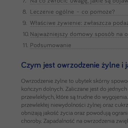
Na co zwrócić uwagę, jakie są obj
Leczenie ogólne – co pomoże?
Właściwe żywienie: zwłaszcza podaż
Najważniejszy domowy sposób na owr
Podsumowanie
Czym jest owrzodzenie żylne i 
Owrzodzenie żylne to ubytek skórny spow
kończyn dolnych. Zaliczane jest do jednych
przewlekłych, które są trudne do wygojenia
przewlekłej niewydolności żylnej oraz cuk
obniżają jakość życia oraz powodują ogran
choroby. Zapadalność na owrzodzenia zwięk