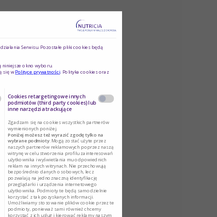
ziałania Serwisu. Pozostałe pliki cookies będą
ą niniejsze okno wyboru.
ą się w
Polityce prywatności
. Polityka cookies oraz
Cookies retargetingowe innych
podmiotów (third party cookies) lub
inne narzędzia trackujące
Zgadzam się na cookies wszystkich partnerów
wymienionych poniżej.
Poniżej możesz też wyrazić zgodę tylko na
wybrane podmioty.
Mogą zostać użyte przez
naszych partnerów reklamowych poprzez naszą
witrynę w celu stworzenia profilu zainteresowań
użytkownika i wyświetlania mu odpowiednich
reklam na innych witrynach. Nie przechowują
bezpośrednio danych osobowych, lecz
pozwalają na jednoznaczną identyfikację
przeglądarki i urządzenia internetowego
użytkownika. Podmioty te będą samodzielnie
korzystać z tak pozyskanych informacji.
Umożliwiamy stosowanie plików cookie przez te
podmioty, ponieważ sami również chcemy
korzystać z ich usług i kierować reklamy naszym