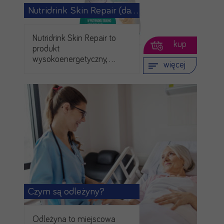
Nutridrink Skin Repair (dawniej …
Nutridrink Skin Repair to
kup
produkt
wysokoenergetyczny, …
więcej
Czym są odleżyny?
Odleżyna to miejscowa