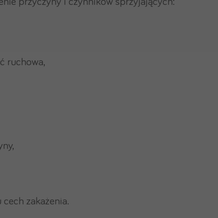
enie przyczyny i czynników sprzyjających:
ć ruchowa,
yny,
 cech zakażenia.