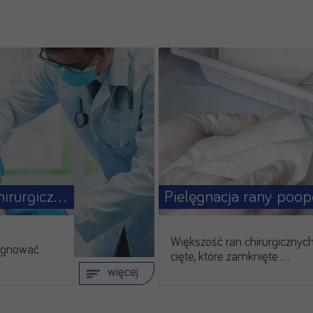
Rany po zabiegach chirurgicznych – jak wspomóc ich gojenie
Pielęgnacja rany poop
Większość ran chirurgicznych
lęgnować
cięte, które zamknięte …
więcej