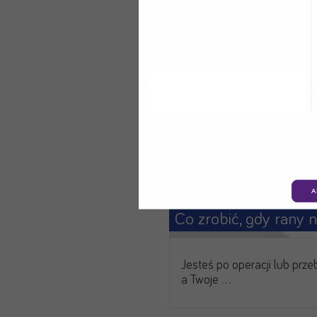
A
Jesteś po operacji lub prze
a Twoje …