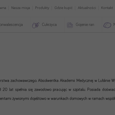
ówna
Nasza misja
Produkty
Gdzie kupić
Aktualności
Kontakt
onwalescencja
Cukrzyca
Gojenie ran
niarstwa zachowawczego. Absolwentka Akademii Medycznej w Lublinie Wy
 Od 20 lat spełnia się zawodowo pracując w szpitalu. Posiada doświ
pacjentami żywionymi dojelitowo w warunkach domowych w ramach współ