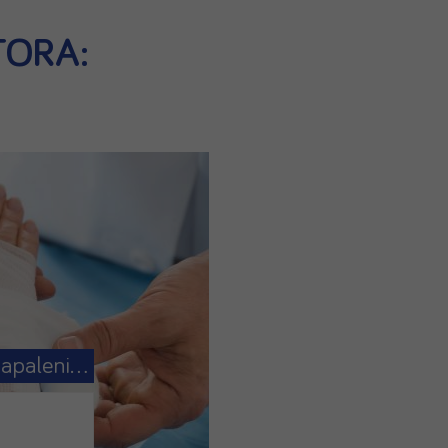
TORA:
Czym jest martwicze zapalenie powięzi?