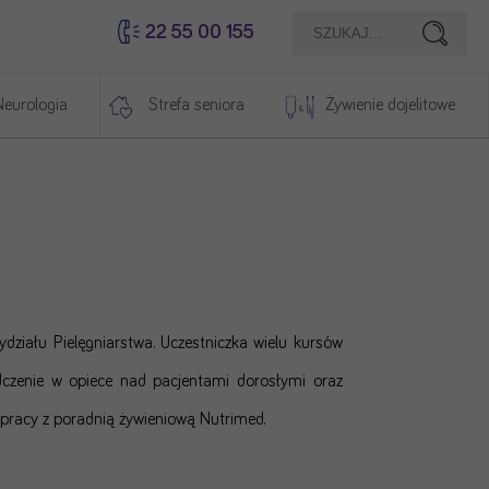
22 55 00 155
Szukaj
Neurologia
Strefa seniora
Żywienie dojelitowe
działu Pielęgniarstwa. Uczestniczka wielu kursów
adczenie w opiece nad pacjentami dorosłymi oraz
pracy z poradnią żywieniową Nutrimed.