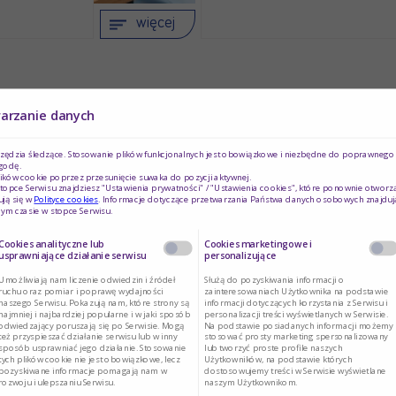
więcej
warzanie danych
rzędzia śledzące. Stosowanie plików funkcjonalnych jest obowiązkowe i niezbędne do poprawnego d
godę.
ików cookie poprzez przesunięcie suwaka do pozycji aktywnej.
topce Serwisu znajdziesz "Ustawienia prywatności" / "Ustawienia cookies", które ponownie otworz
ją się w
Polityce cookies
. Informacje dotyczące przetwarzania Państwa danych osobowych znajduj
ym czasie w stopce Serwisu.
Cookies analityczne lub
Cookies marketingowe i
usprawniające działanie serwisu
personalizujące
Umożliwiają nam liczenie odwiedzin i źródeł
Służą do pozyskiwania informacji o
ruchu oraz pomiar i poprawę wydajności
zainteresowaniach Użytkownika na podstawie
naszego Serwisu. Pokazują nam, które strony są
informacji dotyczących korzystania z Serwisu i
najmniej i najbardziej popularne i w jaki sposób
personalizacji treści wyświetlanych w Serwisie.
odwiedzający poruszają się po Serwisie. Mogą
Na podstawie posiadanych informacji możemy
też przyspieszać działanie serwisu lub w inny
stosować prosty marketing spersonalizowany
sposób usprawniać jego działanie. Stosowanie
lub tworzyć proste profile naszych
rócić
Proces gojenia się ran nie z
tych plików cookie nie jest obowiązkowe, lecz
Użytkowników, na podstawie których
pozyskiwane informacje pomagają nam w
dostosowujemy treści w Serwisie wyświetlane
przebiega szybko. …
rozwoju i ulepszaniu Serwisu.
naszym Użytkownikom.
więcej