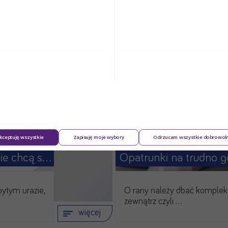
kceptuję wszystkie
Zapisuję moje wybory
Odrzucam wszystkie dobrowol
Co zrobić, gdy rany nie chcą się goić?
bytym urazie,
O rany należy dbać komple
zewnątrz czyli …
więcej