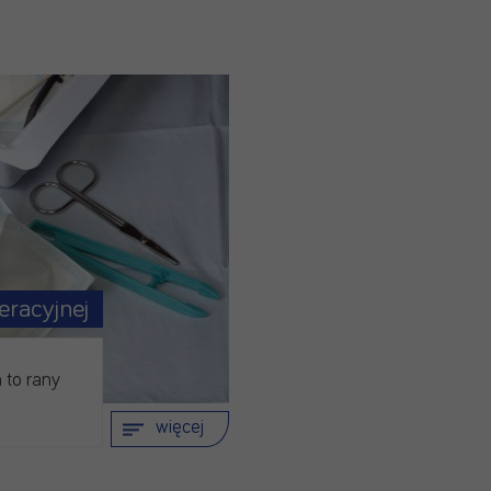
eracyjnej
 to rany
więcej