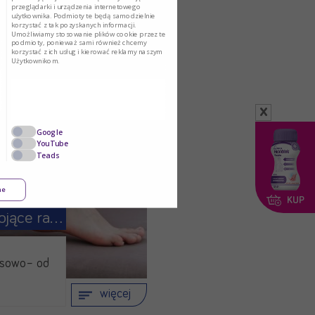
przeglądarki i urządzenia internetowego
użytkownika. Podmioty te będą samodzielnie
korzystać z tak pozyskanych informacji.
Umożliwiamy stosowanie plików cookie przez te
podmioty, ponieważ sami również chcemy
korzystać z ich usług i kierować reklamy naszym
Użytkownikom.
x
Google
YouTube
Teads
ne
KUP
Opatrunki na trudno gojące rany
ksowo– od
więcej