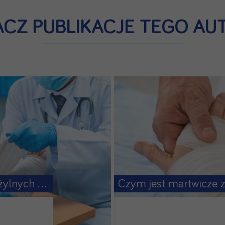
CZ PUBLIKACJE TEGO AU
Leczenie owrzodzeń żylnych – domowe sposoby